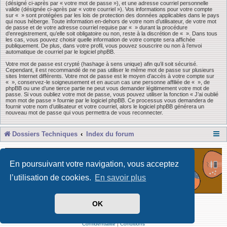
(désigné ci-après par « votre mot de passe »), et une adresse courriel personnelle
valide (désignée ci-après par « votre courriel »). Vos informations pour votre compte
sur « » sont protégées par les lois de protection des données applicables dans le pays
qui nous héberge. Toute information en-dehors de votre nom d’utilisateur, de votre mot
de passe et de votre adresse courriel requise par « » durant la procédure
d’enregistrement, qu’elle soit obligatoire ou non, reste à la discrétion de « ». Dans tous
les cas, vous pouvez choisir quelle information de votre compte sera affichée
publiquement. De plus, dans votre profil, vous pouvez souscrire ou non à l’envoi
automatique de courriel par le logiciel phpBB.
Votre mot de passe est crypté (hashage à sens unique) afin qu’il soit sécurisé.
Cependant, il est recommandé de ne pas utiliser le même mot de passe sur plusieurs
sites Internet différents. Votre mot de passe est le moyen d’accès à votre compte sur
« », conservez-le soigneusement et en aucun cas une personne affiliée de « », de
phpBB ou une d’une tierce partie ne peut vous demander légitimement votre mot de
passe. Si vous oubliez votre mot de passe, vous pouvez utiliser la fonction « J’ai oublié
mon mot de passe » fournie par le logiciel phpBB. Ce processus vous demandera de
fournir votre nom d’utilisateur et votre courriel, alors le logiciel phpBB générera un
nouveau mot de passe qui vous permettra de vous reconnecter.
Dossiers Techniques
Index du forum
En poursuivant votre navigation, vous acceptez
l’utilisation de cookies.
En savoir plus
OK
Développé par Forum Software © phpBB Limited
Traduit par phpBB-fr
Confidentialité
|
Conditions