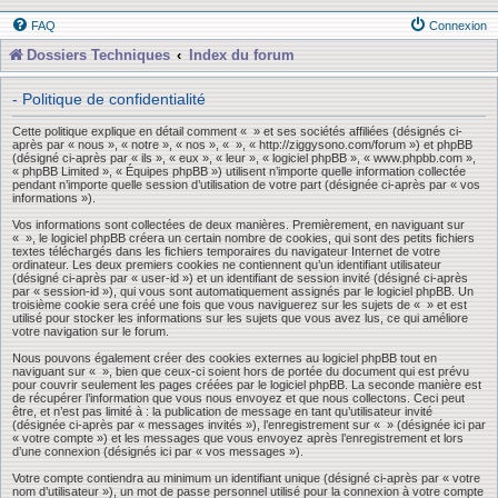
FAQ
Connexion
Dossiers Techniques
Index du forum
- Politique de confidentialité
Cette politique explique en détail comment « » et ses sociétés affiliées (désignés ci-
après par « nous », « notre », « nos », « », « http://ziggysono.com/forum ») et phpBB
(désigné ci-après par « ils », « eux », « leur », « logiciel phpBB », « www.phpbb.com »,
« phpBB Limited », « Équipes phpBB ») utilisent n’importe quelle information collectée
pendant n’importe quelle session d’utilisation de votre part (désignée ci-après par « vos
informations »).
Vos informations sont collectées de deux manières. Premièrement, en naviguant sur
« », le logiciel phpBB créera un certain nombre de cookies, qui sont des petits fichiers
textes téléchargés dans les fichiers temporaires du navigateur Internet de votre
ordinateur. Les deux premiers cookies ne contiennent qu’un identifiant utilisateur
(désigné ci-après par « user-id ») et un identifiant de session invité (désigné ci-après
par « session-id »), qui vous sont automatiquement assignés par le logiciel phpBB. Un
troisième cookie sera créé une fois que vous naviguerez sur les sujets de « » et est
utilisé pour stocker les informations sur les sujets que vous avez lus, ce qui améliore
votre navigation sur le forum.
Nous pouvons également créer des cookies externes au logiciel phpBB tout en
naviguant sur « », bien que ceux-ci soient hors de portée du document qui est prévu
pour couvrir seulement les pages créées par le logiciel phpBB. La seconde manière est
de récupérer l’information que vous nous envoyez et que nous collectons. Ceci peut
être, et n’est pas limité à : la publication de message en tant qu’utilisateur invité
(désignée ci-après par « messages invités »), l’enregistrement sur « » (désignée ici par
« votre compte ») et les messages que vous envoyez après l’enregistrement et lors
d’une connexion (désignés ici par « vos messages »).
Votre compte contiendra au minimum un identifiant unique (désigné ci-après par « votre
nom d’utilisateur »), un mot de passe personnel utilisé pour la connexion à votre compte