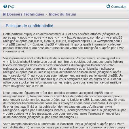
FAQ
Connexion
Dossiers Techniques
Index du forum
- Politique de confidentialité
Cette politique explique en détail comment « » et ses sociétés affiliées (désignés ci-
après par « nous », « notre », « nos », « », « http://ziggysono.com/forum ») et phpBB
(désigné ci-après par « ils », « eux », « leur », « logiciel phpBB », « www.phpbb.com »,
« phpBB Limited », « Équipes phpBB ») utilisent n’importe quelle information collectée
pendant n’importe quelle session d’utilisation de votre part (désignée ci-après par « vos
informations »).
Vos informations sont collectées de deux manières. Premièrement, en naviguant sur
« », le logiciel phpBB créera un certain nombre de cookies, qui sont des petits fichiers
textes téléchargés dans les fichiers temporaires du navigateur Internet de votre
ordinateur. Les deux premiers cookies ne contiennent qu’un identifiant utilisateur
(désigné ci-après par « user-id ») et un identifiant de session invité (désigné ci-après
par « session-id »), qui vous sont automatiquement assignés par le logiciel phpBB. Un
troisième cookie sera créé une fois que vous naviguerez sur les sujets de « » et est
utilisé pour stocker les informations sur les sujets que vous avez lus, ce qui améliore
votre navigation sur le forum.
Nous pouvons également créer des cookies externes au logiciel phpBB tout en
naviguant sur « », bien que ceux-ci soient hors de portée du document qui est prévu
pour couvrir seulement les pages créées par le logiciel phpBB. La seconde manière est
de récupérer l’information que vous nous envoyez et que nous collectons. Ceci peut
être, et n’est pas limité à : la publication de message en tant qu’utilisateur invité
(désignée ci-après par « messages invités »), l’enregistrement sur « » (désignée ici par
« votre compte ») et les messages que vous envoyez après l’enregistrement et lors
d’une connexion (désignés ici par « vos messages »).
Votre compte contiendra au minimum un identifiant unique (désigné ci-après par « votre
nom d’utilisateur »), un mot de passe personnel utilisé pour la connexion à votre compte