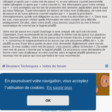
(désigné ci-après par « votre mot de passe »), et une adresse courriel personnelle
valide (désignée ci-après par « votre courriel »). Vos informations pour votre compte
sur « » sont protégées par les lois de protection des données applicables dans le pays
qui nous héberge. Toute information en-dehors de votre nom d’utilisateur, de votre mot
de passe et de votre adresse courriel requise par « » durant la procédure
d’enregistrement, qu’elle soit obligatoire ou non, reste à la discrétion de « ». Dans tous
les cas, vous pouvez choisir quelle information de votre compte sera affichée
publiquement. De plus, dans votre profil, vous pouvez souscrire ou non à l’envoi
automatique de courriel par le logiciel phpBB.
Votre mot de passe est crypté (hashage à sens unique) afin qu’il soit sécurisé.
Cependant, il est recommandé de ne pas utiliser le même mot de passe sur plusieurs
sites Internet différents. Votre mot de passe est le moyen d’accès à votre compte sur
« », conservez-le soigneusement et en aucun cas une personne affiliée de « », de
phpBB ou une d’une tierce partie ne peut vous demander légitimement votre mot de
passe. Si vous oubliez votre mot de passe, vous pouvez utiliser la fonction « J’ai oublié
mon mot de passe » fournie par le logiciel phpBB. Ce processus vous demandera de
fournir votre nom d’utilisateur et votre courriel, alors le logiciel phpBB générera un
nouveau mot de passe qui vous permettra de vous reconnecter.
Dossiers Techniques
Index du forum
En poursuivant votre navigation, vous acceptez
l’utilisation de cookies.
En savoir plus
OK
Développé par Forum Software © phpBB Limited
Traduit par phpBB-fr
Confidentialité
|
Conditions