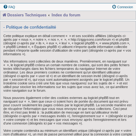
FAQ
Connexion
Dossiers Techniques
Index du forum
- Politique de confidentialité
Cette politique explique en détail comment « » et ses sociétés affiliées (désignés ci-
après par « nous », « notre », « nos », « », « http://ziggysono.com/forum ») et phpBB
(désigné ci-après par « ils », « eux », « leur », « logiciel phpBB », « www.phpbb.com »,
« phpBB Limited », « Équipes phpBB ») utilisent n’importe quelle information collectée
pendant n’importe quelle session d’utilisation de votre part (désignée ci-après par « vos
informations »).
Vos informations sont collectées de deux manières. Premièrement, en naviguant sur
« », le logiciel phpBB créera un certain nombre de cookies, qui sont des petits fichiers
textes téléchargés dans les fichiers temporaires du navigateur Internet de votre
ordinateur. Les deux premiers cookies ne contiennent qu’un identifiant utilisateur
(désigné ci-après par « user-id ») et un identifiant de session invité (désigné ci-après
par « session-id »), qui vous sont automatiquement assignés par le logiciel phpBB. Un
troisième cookie sera créé une fois que vous naviguerez sur les sujets de « » et est
utilisé pour stocker les informations sur les sujets que vous avez lus, ce qui améliore
votre navigation sur le forum.
Nous pouvons également créer des cookies externes au logiciel phpBB tout en
naviguant sur « », bien que ceux-ci soient hors de portée du document qui est prévu
pour couvrir seulement les pages créées par le logiciel phpBB. La seconde manière est
de récupérer l’information que vous nous envoyez et que nous collectons. Ceci peut
être, et n’est pas limité à : la publication de message en tant qu’utilisateur invité
(désignée ci-après par « messages invités »), l’enregistrement sur « » (désignée ici par
« votre compte ») et les messages que vous envoyez après l’enregistrement et lors
d’une connexion (désignés ici par « vos messages »).
Votre compte contiendra au minimum un identifiant unique (désigné ci-après par « votre
nom d’utilisateur »), un mot de passe personnel utilisé pour la connexion à votre compte