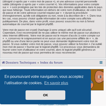
(désigné ci-après par « votre mot de passe »), et une adresse courriel personnelle
valide (désignée ci-après par « votre courriel »). Vos informations pour votre compte
sur « » sont protégées par les lois de protection des données applicables dans le pays
qui nous héberge. Toute information en-dehors de votre nom d’utilisateur, de votre mot
de passe et de votre adresse courriel requise par « » durant la procédure
d’enregistrement, qu’elle soit obligatoire ou non, reste à la discrétion de « ». Dans tous
les cas, vous pouvez choisir quelle information de votre compte sera affichée
publiquement. De plus, dans votre profil, vous pouvez souscrire ou non à l’envoi
automatique de courriel par le logiciel phpBB.
Votre mot de passe est crypté (hashage à sens unique) afin qu’il soit sécurisé.
Cependant, il est recommandé de ne pas utiliser le même mot de passe sur plusieurs
sites Internet différents. Votre mot de passe est le moyen d’accès à votre compte sur
« », conservez-le soigneusement et en aucun cas une personne affiliée de « », de
phpBB ou une d’une tierce partie ne peut vous demander légitimement votre mot de
passe. Si vous oubliez votre mot de passe, vous pouvez utiliser la fonction « J’ai oublié
mon mot de passe » fournie par le logiciel phpBB. Ce processus vous demandera de
fournir votre nom d’utilisateur et votre courriel, alors le logiciel phpBB générera un
nouveau mot de passe qui vous permettra de vous reconnecter.
Dossiers Techniques
Index du forum
En poursuivant votre navigation, vous acceptez
l’utilisation de cookies.
En savoir plus
OK
Développé par Forum Software © phpBB Limited
Traduit par phpBB-fr
Confidentialité
|
Conditions