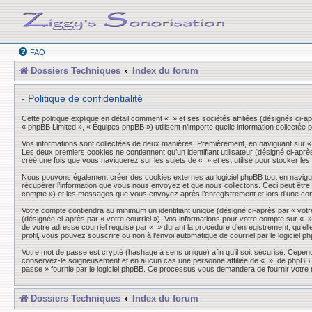
FAQ
Dossiers Techniques
Index du forum
- Politique de confidentialité
Cette politique explique en détail comment « » et ses sociétés affiliées (désignés ci-a
« phpBB Limited », « Équipes phpBB ») utilisent n’importe quelle information collectée p
Vos informations sont collectées de deux manières. Premièrement, en naviguant sur « »,
Les deux premiers cookies ne contiennent qu’un identifiant utilisateur (désigné ci-aprè
créé une fois que vous naviguerez sur les sujets de « » et est utilisé pour stocker les
Nous pouvons également créer des cookies externes au logiciel phpBB tout en navigua
récupérer l’information que vous nous envoyez et que nous collectons. Ceci peut être, et
compte ») et les messages que vous envoyez après l’enregistrement et lors d’une co
Votre compte contiendra au minimum un identifiant unique (désigné ci-après par « votre
(désignée ci-après par « votre courriel »). Vos informations pour votre compte sur « 
de votre adresse courriel requise par « » durant la procédure d’enregistrement, qu’elle
profil, vous pouvez souscrire ou non à l’envoi automatique de courriel par le logiciel p
Votre mot de passe est crypté (hashage à sens unique) afin qu’il soit sécurisé. Cepen
conservez-le soigneusement et en aucun cas une personne affiliée de « », de phpBB ou
passe » fournie par le logiciel phpBB. Ce processus vous demandera de fournir votre n
Dossiers Techniques
Index du forum