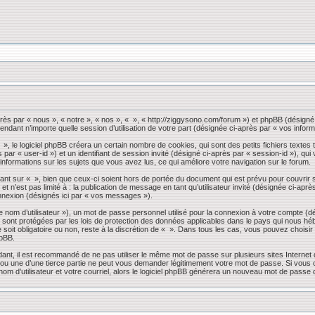
près par « nous », « notre », « nos », « », « http://ziggysono.com/forum ») et phpBB (désigné 
endant n’importe quelle session d’utilisation de votre part (désignée ci-après par « vos inform
 le logiciel phpBB créera un certain nombre de cookies, qui sont des petits fichiers textes t
s par « user-id ») et un identifiant de session invité (désigné ci-après par « session-id »), 
 informations sur les sujets que vous avez lus, ce qui améliore votre navigation sur le forum.
nt sur « », bien que ceux-ci soient hors de portée du document qui est prévu pour couvrir 
 n’est pas limité à : la publication de message en tant qu’utilisateur invité (désignée ci-apr
nnexion (désignés ici par « vos messages »).
 nom d’utilisateur »), un mot de passe personnel utilisé pour la connexion à votre compte (d
» sont protégées par les lois de protection des données applicables dans le pays qui nous héb
 soit obligatoire ou non, reste à la discrétion de « ». Dans tous les cas, vous pouvez choisi
hpBB.
dant, il est recommandé de ne pas utiliser le même mot de passe sur plusieurs sites Internet
 une d’une tierce partie ne peut vous demander légitimement votre mot de passe. Si vous oub
om d’utilisateur et votre courriel, alors le logiciel phpBB générera un nouveau mot de passe