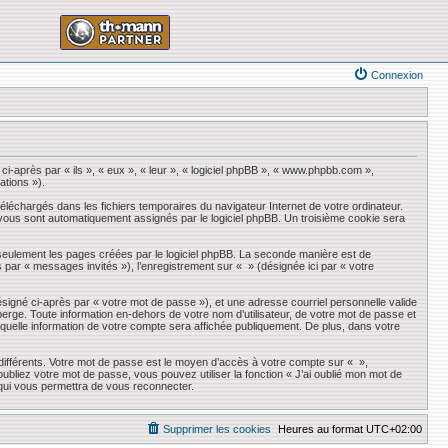
Connexion
ci-après par « ils », « eux », « leur », « logiciel phpBB », « www.phpbb.com »,
ations »).
éléchargés dans les fichiers temporaires du navigateur Internet de votre ordinateur.
qui vous sont automatiquement assignés par le logiciel phpBB. Un troisième cookie sera
seulement les pages créées par le logiciel phpBB. La seconde manière est de
ès par « messages invités »), l’enregistrement sur « » (désignée ici par « votre
ésigné ci-après par « votre mot de passe »), et une adresse courriel personnelle valide
erge. Toute information en-dehors de votre nom d’utilisateur, de votre mot de passe et
r quelle information de votre compte sera affichée publiquement. De plus, dans votre
 différents. Votre mot de passe est le moyen d’accès à votre compte sur « »,
liez votre mot de passe, vous pouvez utiliser la fonction « J’ai oublié mon mot de
 qui vous permettra de vous reconnecter.
Supprimer les cookies
Heures au format
UTC+02:00