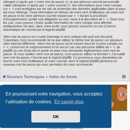
(désigné ci-après par « votre mot de passe »), et une adresse courriel personnelle
valide (désignée ci-après par « votre courriel »). Vos informations pour votre compte
sur « » sont protégées par les lois de protection des données applicables dans le pays
qui nous héberge. Toute information en-dehors de votre nom d’utilisateur, de votre mot
de passe et de votre adresse courriel requise par « » durant la procédure
d’enregistrement, qu’elle soit obligatoire ou non, reste à la discrétion de « ». Dans tous
les cas, vous pouvez choisir quelle information de votre compte sera affichée
publiquement. De plus, dans votre profil, vous pouvez souscrire ou non à l’envoi
automatique de courriel par le logiciel phpBB.
Votre mot de passe est crypté (hashage à sens unique) afin qu’il soit sécurisé.
Cependant, il est recommandé de ne pas utiliser le même mot de passe sur plusieurs
sites Internet différents. Votre mot de passe est le moyen d’accès à votre compte sur
« », conservez-le soigneusement et en aucun cas une personne affiliée de « », de
phpBB ou une d’une tierce partie ne peut vous demander légitimement votre mot de
passe. Si vous oubliez votre mot de passe, vous pouvez utiliser la fonction « J’ai oublié
mon mot de passe » fournie par le logiciel phpBB. Ce processus vous demandera de
fournir votre nom d’utilisateur et votre courriel, alors le logiciel phpBB générera un
nouveau mot de passe qui vous permettra de vous reconnecter.
Dossiers Techniques
Index du forum
En poursuivant votre navigation, vous acceptez
l’utilisation de cookies.
En savoir plus
OK
Développé par Forum Software © phpBB Limited
Traduit par phpBB-fr
Confidentialité
|
Conditions