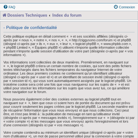
FAQ
Connexion
Dossiers Techniques
Index du forum
- Politique de confidentialité
Cette politique explique en détail comment « » et ses sociétés affiliées (désignés ci-
après par « nous », « notre », « nos », « », « http://ziggysono.com/forum ») et phpBB
(désigné ci-après par « ils », « eux », « leur », « logiciel phpBB », « www.phpbb.com »,
« phpBB Limited », « Équipes phpBB ») utilisent n’importe quelle information collectée
pendant n’importe quelle session d’utilisation de votre part (désignée ci-après par « vos
informations »).
Vos informations sont collectées de deux manières. Premièrement, en naviguant sur
« », le logiciel phpBB créera un certain nombre de cookies, qui sont des petits fichiers
textes téléchargés dans les fichiers temporaires du navigateur Internet de votre
ordinateur. Les deux premiers cookies ne contiennent qu’un identifiant utilisateur
(désigné ci-après par « user-id ») et un identifiant de session invité (désigné ci-après
par « session-id »), qui vous sont automatiquement assignés par le logiciel phpBB. Un
troisième cookie sera créé une fois que vous naviguerez sur les sujets de « » et est
utilisé pour stocker les informations sur les sujets que vous avez lus, ce qui améliore
votre navigation sur le forum.
Nous pouvons également créer des cookies externes au logiciel phpBB tout en
naviguant sur « », bien que ceux-ci soient hors de portée du document qui est prévu
pour couvrir seulement les pages créées par le logiciel phpBB. La seconde manière est
de récupérer l’information que vous nous envoyez et que nous collectons. Ceci peut
être, et n’est pas limité à : la publication de message en tant qu’utilisateur invité
(désignée ci-après par « messages invités »), l’enregistrement sur « » (désignée ici par
« votre compte ») et les messages que vous envoyez après l’enregistrement et lors
d’une connexion (désignés ici par « vos messages »).
Votre compte contiendra au minimum un identifiant unique (désigné ci-après par « votre
nom d’utilisateur »), un mot de passe personnel utilisé pour la connexion à votre compte