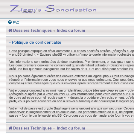
FAQ
Dossiers Techniques
Index du forum
- Politique de confidentialité
Cette politique explique en détail comment « » et ses sociétés affiliées (désignés ci-a
« phpBB Limited », « Équipes phpBB ») utilisent n’importe quelle information collectée p
Vos informations sont collectées de deux manières. Premièrement, en naviguant sur « »,
Les deux premiers cookies ne contiennent qu’un identifiant utilisateur (désigné ci-aprè
créé une fois que vous naviguerez sur les sujets de « » et est utilisé pour stocker les
Nous pouvons également créer des cookies externes au logiciel phpBB tout en navigua
récupérer l’information que vous nous envoyez et que nous collectons. Ceci peut être, et
compte ») et les messages que vous envoyez après l’enregistrement et lors d’une co
Votre compte contiendra au minimum un identifiant unique (désigné ci-après par « votre
(désignée ci-après par « votre courriel »). Vos informations pour votre compte sur « 
de votre adresse courriel requise par « » durant la procédure d’enregistrement, qu’elle
profil, vous pouvez souscrire ou non à l’envoi automatique de courriel par le logiciel p
Votre mot de passe est crypté (hashage à sens unique) afin qu’il soit sécurisé. Cepen
conservez-le soigneusement et en aucun cas une personne affiliée de « », de phpBB ou
passe » fournie par le logiciel phpBB. Ce processus vous demandera de fournir votre n
Dossiers Techniques
Index du forum