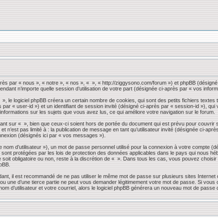
près par « nous », « notre », « nos », « », « http://ziggysono.com/forum ») et phpBB (désigné 
endant n’importe quelle session d’utilisation de votre part (désignée ci-après par « vos inform
 le logiciel phpBB créera un certain nombre de cookies, qui sont des petits fichiers textes t
s par « user-id ») et un identifiant de session invité (désigné ci-après par « session-id »), 
 informations sur les sujets que vous avez lus, ce qui améliore votre navigation sur le forum.
nt sur « », bien que ceux-ci soient hors de portée du document qui est prévu pour couvrir 
 n’est pas limité à : la publication de message en tant qu’utilisateur invité (désignée ci-apr
nnexion (désignés ici par « vos messages »).
 nom d’utilisateur »), un mot de passe personnel utilisé pour la connexion à votre compte (d
» sont protégées par les lois de protection des données applicables dans le pays qui nous héb
 soit obligatoire ou non, reste à la discrétion de « ». Dans tous les cas, vous pouvez choisi
hpBB.
dant, il est recommandé de ne pas utiliser le même mot de passe sur plusieurs sites Internet
 une d’une tierce partie ne peut vous demander légitimement votre mot de passe. Si vous oub
om d’utilisateur et votre courriel, alors le logiciel phpBB générera un nouveau mot de passe