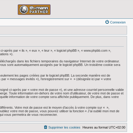
Connexion
ci-après par « ils », « eux », « leur », « logiciel phpBB », « www.phpbb.com »,
ations »).
éléchargés dans les fichiers temporaires du navigateur Internet de votre ordinateur.
qui vous sont automatiquement assignés par le logiciel phpBB. Un troisième cookie sera
seulement les pages créées par le logiciel phpBB. La seconde manière est de
ès par « messages invités »), l’enregistrement sur « » (désignée ici par « votre
ésigné ci-après par « votre mot de passe »), et une adresse courriel personnelle valide
erge. Toute information en-dehors de votre nom d’utilisateur, de votre mot de passe et
r quelle information de votre compte sera affichée publiquement. De plus, dans votre
 différents. Votre mot de passe est le moyen d’accès à votre compte sur « »,
liez votre mot de passe, vous pouvez utiliser la fonction « J’ai oublié mon mot de
 qui vous permettra de vous reconnecter.
Supprimer les cookies
Heures au format
UTC+02:00