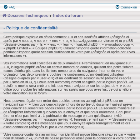
FAQ
Connexion
Dossiers Techniques
Index du forum
- Politique de confidentialité
Cette politique explique en détail comment « » et ses sociétés affiliées (désignés ci-
après par « nous », « notre », « nos », « », « http://ziggysono.com/forum ») et phpBB
(désigné ci-après par « ils », « eux », « leur », « logiciel phpBB », « www.phpbb.com »,
« phpBB Limited », « Équipes phpBB ») utilisent n’importe quelle information collectée
pendant n’importe quelle session d’utilisation de votre part (désignée ci-après par « vos
informations »).
Vos informations sont collectées de deux manières. Premièrement, en naviguant sur
« », le logiciel phpBB créera un certain nombre de cookies, qui sont des petits fichiers
textes téléchargés dans les fichiers temporaires du navigateur Internet de votre
ordinateur. Les deux premiers cookies ne contiennent qu’un identifiant utilisateur
(désigné ci-après par « user-id ») et un identifiant de session invité (désigné ci-après
par « session-id »), qui vous sont automatiquement assignés par le logiciel phpBB. Un
troisième cookie sera créé une fois que vous naviguerez sur les sujets de « » et est
utilisé pour stocker les informations sur les sujets que vous avez lus, ce qui améliore
votre navigation sur le forum.
Nous pouvons également créer des cookies externes au logiciel phpBB tout en
naviguant sur « », bien que ceux-ci soient hors de portée du document qui est prévu
pour couvrir seulement les pages créées par le logiciel phpBB. La seconde manière est
de récupérer l’information que vous nous envoyez et que nous collectons. Ceci peut
être, et n’est pas limité à : la publication de message en tant qu’utilisateur invité
(désignée ci-après par « messages invités »), l’enregistrement sur « » (désignée ici par
« votre compte ») et les messages que vous envoyez après l’enregistrement et lors
d’une connexion (désignés ici par « vos messages »).
Votre compte contiendra au minimum un identifiant unique (désigné ci-après par « votre
nom d’utilisateur »), un mot de passe personnel utilisé pour la connexion à votre compte