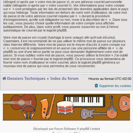
(désigné ci-après par « votre mot de passe »), et une adresse courriel personnelle
valide (désignée ci-après par « votre courriel »). Vos informations pour votre compte
sur « » sont protégées par les lois de protection des données applicables dans le pays
qui nous héberge. Toute information en-dehors de votre nom d’utilisateur, de votre mot
de passe et de votre adresse courriel requise par « » durant la procédure
d’enregistrement, qu’elle soit obligatoire ou non, reste à la discrétion de « ». Dans tous
les cas, vous pouvez choisir quelle information de votre compte sera affichée
publiquement. De plus, dans votre profil, vous pouvez souscrire ou non à l’envoi
automatique de courriel par le logiciel phpBB.
Votre mot de passe est crypté (hashage à sens unique) afin qu’il soit sécurisé.
Cependant, il est recommandé de ne pas utiliser le même mot de passe sur plusieurs
sites Internet différents. Votre mot de passe est le moyen d’accès à votre compte sur
« », conservez-le soigneusement et en aucun cas une personne affiliée de « », de
phpBB ou une d’une tierce partie ne peut vous demander légitimement votre mot de
passe. Si vous oubliez votre mot de passe, vous pouvez utiliser la fonction « J’ai oublié
mon mot de passe » fournie par le logiciel phpBB. Ce processus vous demandera de
fournir votre nom d’utilisateur et votre courriel, alors le logiciel phpBB générera un
nouveau mot de passe qui vous permettra de vous reconnecter.
Dossiers Techniques
Index du forum
Heures au format
UTC+02:00
Supprimer les cookies
Développé par Forum Software © phpBB Limited