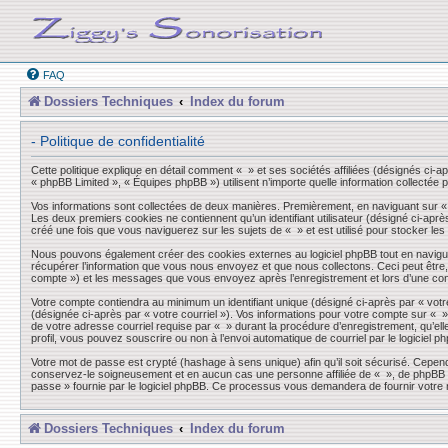
FAQ
Dossiers Techniques
Index du forum
- Politique de confidentialité
Cette politique explique en détail comment « » et ses sociétés affiliées (désignés ci-a
« phpBB Limited », « Équipes phpBB ») utilisent n’importe quelle information collectée p
Vos informations sont collectées de deux manières. Premièrement, en naviguant sur « »,
Les deux premiers cookies ne contiennent qu’un identifiant utilisateur (désigné ci-aprè
créé une fois que vous naviguerez sur les sujets de « » et est utilisé pour stocker les
Nous pouvons également créer des cookies externes au logiciel phpBB tout en navigua
récupérer l’information que vous nous envoyez et que nous collectons. Ceci peut être, et
compte ») et les messages que vous envoyez après l’enregistrement et lors d’une co
Votre compte contiendra au minimum un identifiant unique (désigné ci-après par « votre
(désignée ci-après par « votre courriel »). Vos informations pour votre compte sur « 
de votre adresse courriel requise par « » durant la procédure d’enregistrement, qu’elle
profil, vous pouvez souscrire ou non à l’envoi automatique de courriel par le logiciel p
Votre mot de passe est crypté (hashage à sens unique) afin qu’il soit sécurisé. Cepen
conservez-le soigneusement et en aucun cas une personne affiliée de « », de phpBB ou
passe » fournie par le logiciel phpBB. Ce processus vous demandera de fournir votre n
Dossiers Techniques
Index du forum