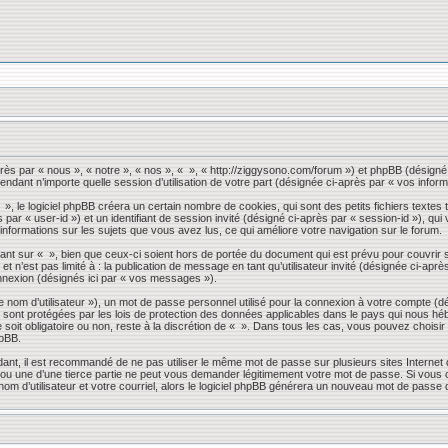
près par « nous », « notre », « nos », « », « http://ziggysono.com/forum ») et phpBB (désigné 
endant n’importe quelle session d’utilisation de votre part (désignée ci-après par « vos inform
 le logiciel phpBB créera un certain nombre de cookies, qui sont des petits fichiers textes t
s par « user-id ») et un identifiant de session invité (désigné ci-après par « session-id »), 
 informations sur les sujets que vous avez lus, ce qui améliore votre navigation sur le forum.
nt sur « », bien que ceux-ci soient hors de portée du document qui est prévu pour couvrir 
 n’est pas limité à : la publication de message en tant qu’utilisateur invité (désignée ci-apr
nnexion (désignés ici par « vos messages »).
 nom d’utilisateur »), un mot de passe personnel utilisé pour la connexion à votre compte (d
» sont protégées par les lois de protection des données applicables dans le pays qui nous héb
 soit obligatoire ou non, reste à la discrétion de « ». Dans tous les cas, vous pouvez choisi
hpBB.
dant, il est recommandé de ne pas utiliser le même mot de passe sur plusieurs sites Internet
 une d’une tierce partie ne peut vous demander légitimement votre mot de passe. Si vous oub
om d’utilisateur et votre courriel, alors le logiciel phpBB générera un nouveau mot de passe