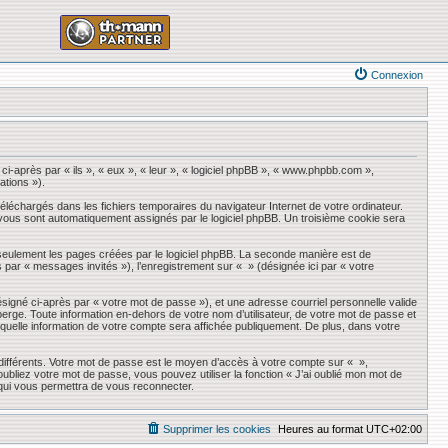
Connexion
ci-après par « ils », « eux », « leur », « logiciel phpBB », « www.phpbb.com »,
ations »).
éléchargés dans les fichiers temporaires du navigateur Internet de votre ordinateur.
qui vous sont automatiquement assignés par le logiciel phpBB. Un troisième cookie sera
seulement les pages créées par le logiciel phpBB. La seconde manière est de
ès par « messages invités »), l’enregistrement sur « » (désignée ici par « votre
ésigné ci-après par « votre mot de passe »), et une adresse courriel personnelle valide
erge. Toute information en-dehors de votre nom d’utilisateur, de votre mot de passe et
r quelle information de votre compte sera affichée publiquement. De plus, dans votre
 différents. Votre mot de passe est le moyen d’accès à votre compte sur « »,
liez votre mot de passe, vous pouvez utiliser la fonction « J’ai oublié mon mot de
 qui vous permettra de vous reconnecter.
Supprimer les cookies
Heures au format
UTC+02:00