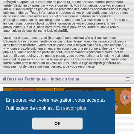
(désigné ci-après par « votre mot de passe »), et une adresse courriel personnelle
valide (désignée ci-après par « votre courriel »). Vos informations pour votre compte
sur « » sont protégées par les lois de protection des données applicables dans le pays
qui nous héberge. Toute information en-dehors de votre nom d’utilisateur, de votre mot
de passe et de votre adresse courriel requise par « » durant la procédure
d’enregistrement, qu’elle soit obligatoire ou non, reste à la discrétion de « ». Dans tous
les cas, vous pouvez choisir quelle information de votre compte sera affichée
publiquement. De plus, dans votre profil, vous pouvez souscrire ou non à l’envoi
automatique de courriel par le logiciel phpBB.
Votre mot de passe est crypté (hashage à sens unique) afin qu’il soit sécurisé.
Cependant, il est recommandé de ne pas utiliser le même mot de passe sur plusieurs
sites Internet différents. Votre mot de passe est le moyen d’accès à votre compte sur
« », conservez-le soigneusement et en aucun cas une personne affiliée de « », de
phpBB ou une d’une tierce partie ne peut vous demander légitimement votre mot de
passe. Si vous oubliez votre mot de passe, vous pouvez utiliser la fonction « J’ai oublié
mon mot de passe » fournie par le logiciel phpBB. Ce processus vous demandera de
fournir votre nom d’utilisateur et votre courriel, alors le logiciel phpBB générera un
nouveau mot de passe qui vous permettra de vous reconnecter.
Dossiers Techniques
Index du forum
En poursuivant votre navigation, vous acceptez
l’utilisation de cookies.
En savoir plus
Développé par Forum Software © phpBB Limited
OK
Traduit par phpBB-fr
Confidentialité
|
Conditions