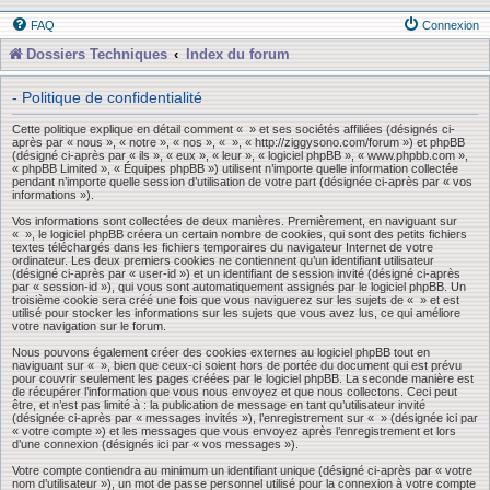
FAQ
Connexion
Dossiers Techniques
Index du forum
- Politique de confidentialité
Cette politique explique en détail comment « » et ses sociétés affiliées (désignés ci-
après par « nous », « notre », « nos », « », « http://ziggysono.com/forum ») et phpBB
(désigné ci-après par « ils », « eux », « leur », « logiciel phpBB », « www.phpbb.com »,
« phpBB Limited », « Équipes phpBB ») utilisent n’importe quelle information collectée
pendant n’importe quelle session d’utilisation de votre part (désignée ci-après par « vos
informations »).
Vos informations sont collectées de deux manières. Premièrement, en naviguant sur
« », le logiciel phpBB créera un certain nombre de cookies, qui sont des petits fichiers
textes téléchargés dans les fichiers temporaires du navigateur Internet de votre
ordinateur. Les deux premiers cookies ne contiennent qu’un identifiant utilisateur
(désigné ci-après par « user-id ») et un identifiant de session invité (désigné ci-après
par « session-id »), qui vous sont automatiquement assignés par le logiciel phpBB. Un
troisième cookie sera créé une fois que vous naviguerez sur les sujets de « » et est
utilisé pour stocker les informations sur les sujets que vous avez lus, ce qui améliore
votre navigation sur le forum.
Nous pouvons également créer des cookies externes au logiciel phpBB tout en
naviguant sur « », bien que ceux-ci soient hors de portée du document qui est prévu
pour couvrir seulement les pages créées par le logiciel phpBB. La seconde manière est
de récupérer l’information que vous nous envoyez et que nous collectons. Ceci peut
être, et n’est pas limité à : la publication de message en tant qu’utilisateur invité
(désignée ci-après par « messages invités »), l’enregistrement sur « » (désignée ici par
« votre compte ») et les messages que vous envoyez après l’enregistrement et lors
d’une connexion (désignés ici par « vos messages »).
Votre compte contiendra au minimum un identifiant unique (désigné ci-après par « votre
nom d’utilisateur »), un mot de passe personnel utilisé pour la connexion à votre compte