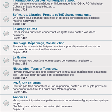
Informatique, Consoles Numériques et MAO
Ici on discute le tout numérique et l'informatique, Mac-OS-X, PC-Windaube,
Cubase et Logic et tout le bazar.....
Sujets :
728
Softwares, Libraries, Presets et Téléchargements etc...
Un Forum pour échanger des infos et librairies concernant les logiciel et
matériel hardware !
Sujets :
80
Éclairage et DMX
Posez ici vos questions concernant les lights et/ou postez vos idées
éclairées...
Sujets :
402
Bricolage, Dépannage, Construction
Postez ici vos soucis techniques, vos trucs pour dépanner et tout ce qui
concerne la construction d'enceintes etc
Sujets :
618
La Gratte
Pour toutes vos questions et messages concernants la guitare....
Sujets :
181
Nious, Infos, Tests et Tutos etc...
Ici vous trouverez des infos concernant le nouveaux matériel mais également
des Tutoriaux pour certains soft- et hardwares etc
Sujets :
567
Privé, Site et Forum
Pour ne pas trop encombrer le Forum principal, postez ici les sujets privés ou
concernant mon Site, le Forum ou le Web en général
Sujets :
485
Annonces
Vous pouvez ici poster une petite annonce qui restera en ligne pendant quelque
temps.
N'oubliez pas de laissez un contact (tel ou autre)
Sujets :
1