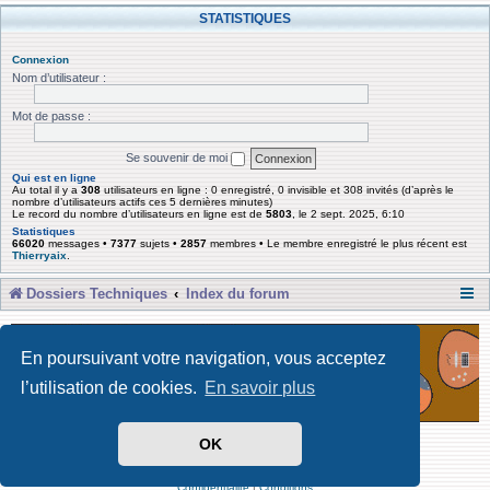
STATISTIQUES
Connexion
Nom d’utilisateur :
Mot de passe :
Se souvenir de moi
Qui est en ligne
Au total il y a
308
utilisateurs en ligne : 0 enregistré, 0 invisible et 308 invités (d’après le
nombre d’utilisateurs actifs ces 5 dernières minutes)
Le record du nombre d’utilisateurs en ligne est de
5803
, le 2 sept. 2025, 6:10
Statistiques
66020
messages •
7377
sujets •
2857
membres • Le membre enregistré le plus récent est
Thierryaix
.
Dossiers Techniques
Index du forum
En poursuivant votre navigation, vous acceptez
l’utilisation de cookies.
En savoir plus
OK
Développé par Forum Software © phpBB Limited
Traduit par phpBB-fr
Confidentialité
|
Conditions