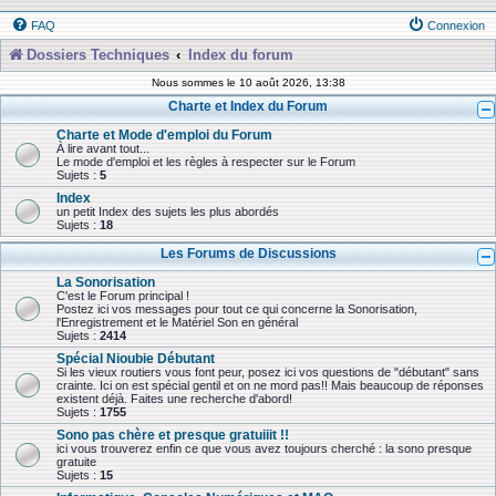
FAQ
Connexion
Dossiers Techniques
Index du forum
Nous sommes le 10 août 2026, 13:38
Charte et Index du Forum
Charte et Mode d'emploi du Forum
À lire avant tout...
Le mode d'emploi et les règles à respecter sur le Forum
Sujets :
5
Index
un petit Index des sujets les plus abordés
Sujets :
18
Les Forums de Discussions
La Sonorisation
C'est le Forum principal !
Postez ici vos messages pour tout ce qui concerne la Sonorisation,
l'Enregistrement et le Matériel Son en général
Sujets :
2414
Spécial Nioubie Débutant
Si les vieux routiers vous font peur, posez ici vos questions de "débutant" sans
crainte. Ici on est spécial gentil et on ne mord pas!! Mais beaucoup de réponses
existent déjà. Faites une recherche d'abord!
Sujets :
1755
Sono pas chère et presque gratuiiit !!
ici vous trouverez enfin ce que vous avez toujours cherché : la sono presque
gratuite
Sujets :
15