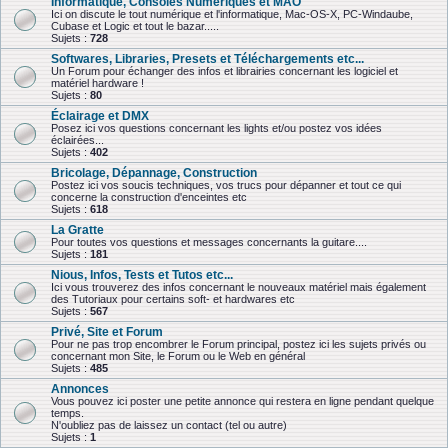
Informatique, Consoles Numériques et MAO
Ici on discute le tout numérique et l'informatique, Mac-OS-X, PC-Windaube,
Cubase et Logic et tout le bazar.....
Sujets :
728
Softwares, Libraries, Presets et Téléchargements etc...
Un Forum pour échanger des infos et librairies concernant les logiciel et
matériel hardware !
Sujets :
80
Éclairage et DMX
Posez ici vos questions concernant les lights et/ou postez vos idées
éclairées...
Sujets :
402
Bricolage, Dépannage, Construction
Postez ici vos soucis techniques, vos trucs pour dépanner et tout ce qui
concerne la construction d'enceintes etc
Sujets :
618
La Gratte
Pour toutes vos questions et messages concernants la guitare....
Sujets :
181
Nious, Infos, Tests et Tutos etc...
Ici vous trouverez des infos concernant le nouveaux matériel mais également
des Tutoriaux pour certains soft- et hardwares etc
Sujets :
567
Privé, Site et Forum
Pour ne pas trop encombrer le Forum principal, postez ici les sujets privés ou
concernant mon Site, le Forum ou le Web en général
Sujets :
485
Annonces
Vous pouvez ici poster une petite annonce qui restera en ligne pendant quelque
temps.
N'oubliez pas de laissez un contact (tel ou autre)
Sujets :
1