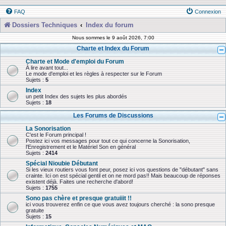
FAQ
Connexion
Dossiers Techniques
Index du forum
Nous sommes le 9 août 2026, 7:00
Charte et Index du Forum
Charte et Mode d'emploi du Forum
À lire avant tout...
Le mode d'emploi et les règles à respecter sur le Forum
Sujets :
5
Index
un petit Index des sujets les plus abordés
Sujets :
18
Les Forums de Discussions
La Sonorisation
C'est le Forum principal !
Postez ici vos messages pour tout ce qui concerne la Sonorisation,
l'Enregistrement et le Matériel Son en général
Sujets :
2414
Spécial Nioubie Débutant
Si les vieux routiers vous font peur, posez ici vos questions de "débutant" sans
crainte. Ici on est spécial gentil et on ne mord pas!! Mais beaucoup de réponses
existent déjà. Faites une recherche d'abord!
Sujets :
1755
Sono pas chère et presque gratuiiit !!
ici vous trouverez enfin ce que vous avez toujours cherché : la sono presque
gratuite
Sujets :
15