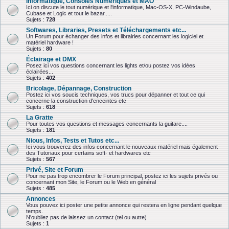
Informatique, Consoles Numériques et MAO
Ici on discute le tout numérique et l'informatique, Mac-OS-X, PC-Windaube,
Cubase et Logic et tout le bazar.....
Sujets :
728
Softwares, Libraries, Presets et Téléchargements etc...
Un Forum pour échanger des infos et librairies concernant les logiciel et
matériel hardware !
Sujets :
80
Éclairage et DMX
Posez ici vos questions concernant les lights et/ou postez vos idées
éclairées...
Sujets :
402
Bricolage, Dépannage, Construction
Postez ici vos soucis techniques, vos trucs pour dépanner et tout ce qui
concerne la construction d'enceintes etc
Sujets :
618
La Gratte
Pour toutes vos questions et messages concernants la guitare....
Sujets :
181
Nious, Infos, Tests et Tutos etc...
Ici vous trouverez des infos concernant le nouveaux matériel mais également
des Tutoriaux pour certains soft- et hardwares etc
Sujets :
567
Privé, Site et Forum
Pour ne pas trop encombrer le Forum principal, postez ici les sujets privés ou
concernant mon Site, le Forum ou le Web en général
Sujets :
485
Annonces
Vous pouvez ici poster une petite annonce qui restera en ligne pendant quelque
temps.
N'oubliez pas de laissez un contact (tel ou autre)
Sujets :
1