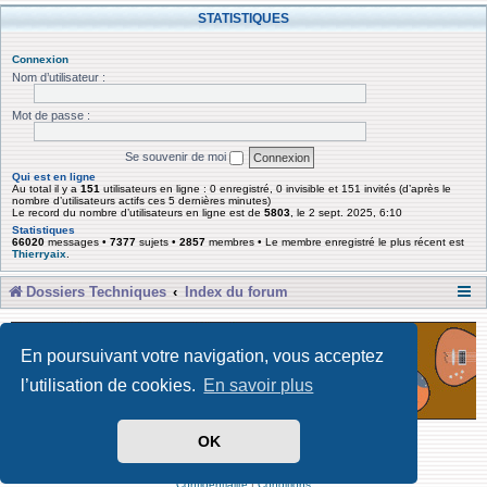
STATISTIQUES
Connexion
Nom d’utilisateur :
Mot de passe :
Se souvenir de moi
Qui est en ligne
Au total il y a
151
utilisateurs en ligne : 0 enregistré, 0 invisible et 151 invités (d’après le
nombre d’utilisateurs actifs ces 5 dernières minutes)
Le record du nombre d’utilisateurs en ligne est de
5803
, le 2 sept. 2025, 6:10
Statistiques
66020
messages •
7377
sujets •
2857
membres • Le membre enregistré le plus récent est
Thierryaix
.
Dossiers Techniques
Index du forum
En poursuivant votre navigation, vous acceptez
l’utilisation de cookies.
En savoir plus
OK
Développé par Forum Software © phpBB Limited
Traduit par phpBB-fr
Confidentialité
|
Conditions