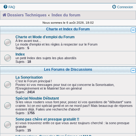
FAQ
Connexion
Dossiers Techniques
Index du forum
Nous sommes le 6 août 2026, 18:02
Charte et Index du Forum
Charte et Mode d'emploi du Forum
À lire avant tout...
Le mode d'emploi et les règles à respecter sur le Forum
Sujets :
5
Index
un petit Index des sujets les plus abordés
Sujets :
18
Les Forums de Discussions
La Sonorisation
C'est le Forum principal !
Postez ici vos messages pour tout ce qui concerne la Sonorisation,
l'Enregistrement et le Matériel Son en général
Sujets :
2414
Spécial Nioubie Débutant
Si les vieux routiers vous font peur, posez ici vos questions de "débutant" sans
crainte. Ici on est spécial gentil et on ne mord pas!! Mais beaucoup de réponses
existent déjà. Faites une recherche d'abord!
Sujets :
1755
Sono pas chère et presque gratuiiit !!
ici vous trouverez enfin ce que vous avez toujours cherché : la sono presque
gratuite
Sujets :
15