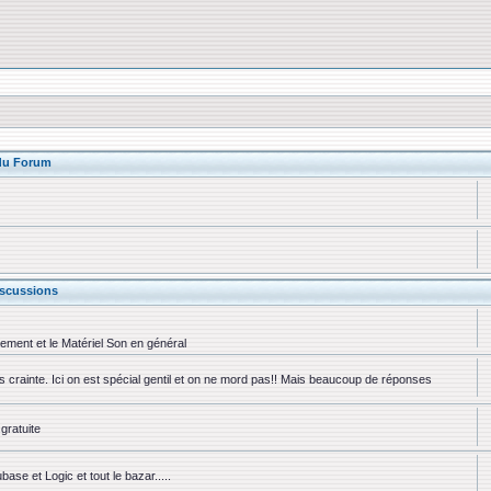
 du Forum
scussions
rement et le Matériel Son en général
ns crainte. Ici on est spécial gentil et on ne mord pas!! Mais beaucoup de réponses
gratuite
se et Logic et tout le bazar.....