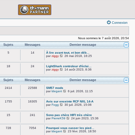
Connexion
Nous sommes le 7 août 2026, 20:54
Sujets
Messages
Dernier message
5
14
À lire avant tout, et bon déb…
V
par
ziggy
26 mai 2018, 16:25
o
i
r
18
24
LightShark controleur d'éclai…
l
V
par
ziggy
14 août 2023, 8:36
e
o
d
i
e
r
Sujets
Messages
Dernier message
r
l
n
e
2414
22588
SM57 mods
i
d
V
par
ldegant
6 juil. 2026, 11:15
e
e
o
r
r
i
m
n
r
1755
16305
Avis sur enceinte RCF NXL 14-A
e
i
l
V
par
Fogg
30 juil. 2026, 15:06
s
e
e
o
s
r
d
i
a
m
e
r
15
241
Sono pas chère HIFI très chère
g
e
r
l
V
par
PierreK59
24 juin 2023, 15:36
e
s
n
e
o
s
i
d
i
a
e
e
728
7054
Pourquoi vous casser les pied…
r
g
r
r
V
par
ldegant
23 févr. 2026, 18:50
l
e
m
n
o
e