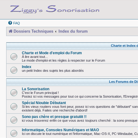
FAQ
Dossiers Techniques
Index du forum
Charte et Index
Charte et Mode d'emploi du Forum
À lire avant tout...
Le mode d'emploi et les règles à respecter sur le Forum
Index
un petit Index des sujets les plus abordés
Les Forums de Di
La Sonorisation
C'est le Forum principal !
Postez ici vos messages pour tout ce qui concerne la Sonorisation, l'Enregist
Spécial Nioubie Débutant
Si les vieux routiers vous font peur, posez ici vos questions de "débutant" sa
existent déjà. Faites une recherche d'abord!
Sono pas chère et presque gratuiiit !!
ici vous trouverez enfin ce que vous avez toujours cherché : la sono presque 
Informatique, Consoles Numériques et MAO
Ici on discute le tout numérique et l'informatique, Mac-OS-X, PC-Windaube, Cuba