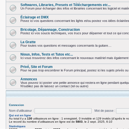
Softwares, Libraries, Presets et Téléchargements etc...
Un Forum pour échanger des infos et librairies concernant les logiciel et matér
Éclairage et DMX
Posez ici vos questions concernant les lights et/ou postez vos idées éclairées
Bricolage, Dépannage, Construction
Postez ici vos soucis techniques, vos trucs pour dépanner et tout ce qui conc
La Gratte
Pour toutes vos questions et messages concernants la guitare....
Nious, Infos, Tests et Tutos etc...
Ici vous trouverez des infos concernant le nouveaux matériel mais également 
Privé, Site et Forum
Pour ne pas trop encombrer le Forum principal, postez ici les sujets privés 
Annonces
Vous pouvez ici poster une petite annonce qui restera en ligne pendant quelq
N'oubliez pas de laissez un contact (tel ou autre)
Connexion
Nom d’utilisateur :
Mot de passe :
Qui est en ligne
Au total il y a
130
utilisateurs en ligne : 1 enregistré, 0 invisible et 129 invités (d’après le 
Le record du nombre d’utilisateurs en ligne est de
5803
, le 2 sept. 2025, 6:10
Statistiques