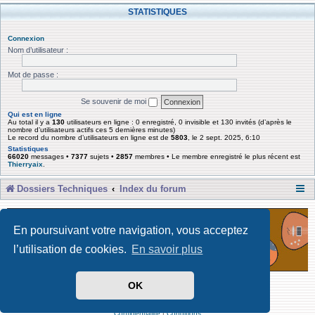
STATISTIQUES
Connexion
Nom d’utilisateur :
Mot de passe :
Se souvenir de moi
Qui est en ligne
Au total il y a
130
utilisateurs en ligne : 0 enregistré, 0 invisible et 130 invités (d’après le
nombre d’utilisateurs actifs ces 5 dernières minutes)
Le record du nombre d’utilisateurs en ligne est de
5803
, le 2 sept. 2025, 6:10
Statistiques
66020
messages •
7377
sujets •
2857
membres • Le membre enregistré le plus récent est
Thierryaix
.
Dossiers Techniques
Index du forum
En poursuivant votre navigation, vous acceptez
l’utilisation de cookies.
En savoir plus
OK
Développé par Forum Software © phpBB Limited
Traduit par phpBB-fr
Confidentialité
|
Conditions