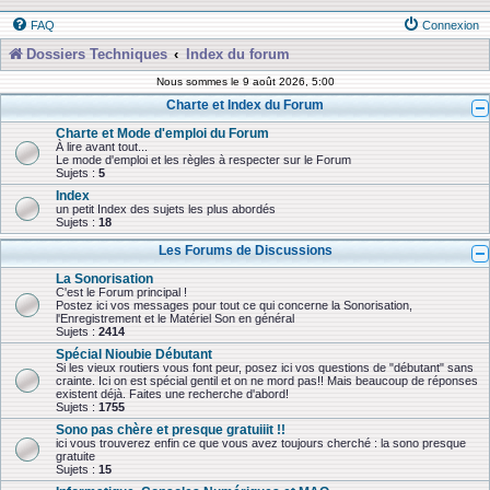
FAQ
Connexion
Dossiers Techniques
Index du forum
Nous sommes le 9 août 2026, 5:00
Charte et Index du Forum
Charte et Mode d'emploi du Forum
À lire avant tout...
Le mode d'emploi et les règles à respecter sur le Forum
Sujets :
5
Index
un petit Index des sujets les plus abordés
Sujets :
18
Les Forums de Discussions
La Sonorisation
C'est le Forum principal !
Postez ici vos messages pour tout ce qui concerne la Sonorisation,
l'Enregistrement et le Matériel Son en général
Sujets :
2414
Spécial Nioubie Débutant
Si les vieux routiers vous font peur, posez ici vos questions de "débutant" sans
crainte. Ici on est spécial gentil et on ne mord pas!! Mais beaucoup de réponses
existent déjà. Faites une recherche d'abord!
Sujets :
1755
Sono pas chère et presque gratuiiit !!
ici vous trouverez enfin ce que vous avez toujours cherché : la sono presque
gratuite
Sujets :
15