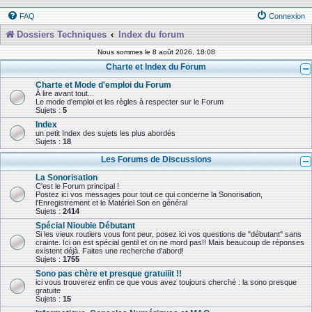
FAQ
Connexion
Dossiers Techniques
Index du forum
Nous sommes le 8 août 2026, 18:08
Charte et Index du Forum
Charte et Mode d'emploi du Forum
À lire avant tout...
Le mode d'emploi et les règles à respecter sur le Forum
Sujets :
5
Index
un petit Index des sujets les plus abordés
Sujets :
18
Les Forums de Discussions
La Sonorisation
C'est le Forum principal !
Postez ici vos messages pour tout ce qui concerne la Sonorisation,
l'Enregistrement et le Matériel Son en général
Sujets :
2414
Spécial Nioubie Débutant
Si les vieux routiers vous font peur, posez ici vos questions de "débutant" sans
crainte. Ici on est spécial gentil et on ne mord pas!! Mais beaucoup de réponses
existent déjà. Faites une recherche d'abord!
Sujets :
1755
Sono pas chère et presque gratuiiit !!
ici vous trouverez enfin ce que vous avez toujours cherché : la sono presque
gratuite
Sujets :
15