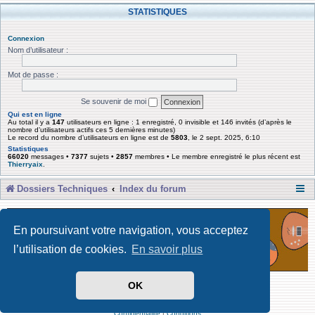
STATISTIQUES
Connexion
Nom d’utilisateur :
Mot de passe :
Se souvenir de moi
Qui est en ligne
Au total il y a
147
utilisateurs en ligne : 1 enregistré, 0 invisible et 146 invités (d’après le
nombre d’utilisateurs actifs ces 5 dernières minutes)
Le record du nombre d’utilisateurs en ligne est de
5803
, le 2 sept. 2025, 6:10
Statistiques
66020
messages •
7377
sujets •
2857
membres • Le membre enregistré le plus récent est
Thierryaix
.
Dossiers Techniques
Index du forum
En poursuivant votre navigation, vous acceptez
l’utilisation de cookies.
En savoir plus
OK
Développé par Forum Software © phpBB Limited
Traduit par phpBB-fr
Confidentialité
|
Conditions