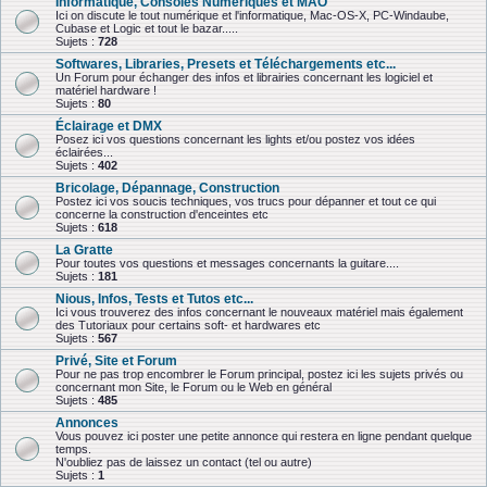
Informatique, Consoles Numériques et MAO
Ici on discute le tout numérique et l'informatique, Mac-OS-X, PC-Windaube,
Cubase et Logic et tout le bazar.....
Sujets :
728
Softwares, Libraries, Presets et Téléchargements etc...
Un Forum pour échanger des infos et librairies concernant les logiciel et
matériel hardware !
Sujets :
80
Éclairage et DMX
Posez ici vos questions concernant les lights et/ou postez vos idées
éclairées...
Sujets :
402
Bricolage, Dépannage, Construction
Postez ici vos soucis techniques, vos trucs pour dépanner et tout ce qui
concerne la construction d'enceintes etc
Sujets :
618
La Gratte
Pour toutes vos questions et messages concernants la guitare....
Sujets :
181
Nious, Infos, Tests et Tutos etc...
Ici vous trouverez des infos concernant le nouveaux matériel mais également
des Tutoriaux pour certains soft- et hardwares etc
Sujets :
567
Privé, Site et Forum
Pour ne pas trop encombrer le Forum principal, postez ici les sujets privés ou
concernant mon Site, le Forum ou le Web en général
Sujets :
485
Annonces
Vous pouvez ici poster une petite annonce qui restera en ligne pendant quelque
temps.
N'oubliez pas de laissez un contact (tel ou autre)
Sujets :
1