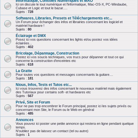
Informatique, Consoles Numériques et MAO
Ici on discute le tout numérique et l'informatique, Mac-OS-X, PC-Windaube,
Cubase et Logic et tout le bazar.....
Sujets :
728
Softwares, Libraries, Presets et Téléchargements etc...
Un Forum pour échanger des infos et librairies concernant les logiciel et
matériel hardware !
Sujets :
80
Éclairage et DMX
Posez ici vos questions concernant les lights et/ou postez vos idées
éclairées...
Sujets :
402
Bricolage, Dépannage, Construction
Postez ici vos soucis techniques, vos trucs pour dépanner et tout ce qui
concerne la construction d'enceintes etc
Sujets :
618
La Gratte
Pour toutes vos questions et messages concernants la guitare....
Sujets :
181
Nious, Infos, Tests et Tutos etc...
Ici vous trouverez des infos concernant le nouveaux matériel mais également
des Tutoriaux pour certains soft- et hardwares etc
Sujets :
567
Privé, Site et Forum
Pour ne pas trop encombrer le Forum principal, postez ici les sujets privés ou
concernant mon Site, le Forum ou le Web en général
Sujets :
485
Annonces
Vous pouvez ici poster une petite annonce qui restera en ligne pendant quelque
temps.
N'oubliez pas de laissez un contact (tel ou autre)
Sujets :
1