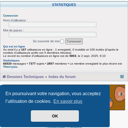
STATISTIQUES
Connexion
Nom d’utilisateur :
Mot de passe :
Se souvenir de moi
Qui est en ligne
Au total il y a
107
utilisateurs en ligne : 1 enregistré, 0 invisible et 106 invités (d’après le
nombre d’utilisateurs actifs ces 5 dernières minutes)
Le record du nombre d’utilisateurs en ligne est de
5803
, le 2 sept. 2025, 6:10
Statistiques
66020
messages •
7377
sujets •
2857
membres • Le membre enregistré le plus récent est
Thierryaix
.
Dossiers Techniques
Index du forum
En poursuivant votre navigation, vous acceptez
l’utilisation de cookies.
En savoir plus
OK
Développé par Forum Software © phpBB Limited
Traduit par phpBB-fr
Confidentialité
|
Conditions