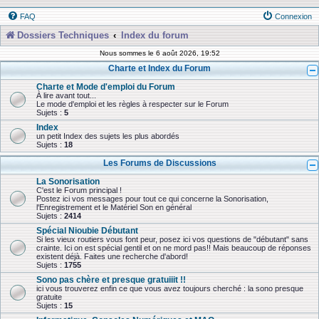
FAQ
Connexion
Dossiers Techniques
Index du forum
Nous sommes le 6 août 2026, 19:52
Charte et Index du Forum
Charte et Mode d'emploi du Forum
À lire avant tout...
Le mode d'emploi et les règles à respecter sur le Forum
Sujets :
5
Index
un petit Index des sujets les plus abordés
Sujets :
18
Les Forums de Discussions
La Sonorisation
C'est le Forum principal !
Postez ici vos messages pour tout ce qui concerne la Sonorisation,
l'Enregistrement et le Matériel Son en général
Sujets :
2414
Spécial Nioubie Débutant
Si les vieux routiers vous font peur, posez ici vos questions de "débutant" sans
crainte. Ici on est spécial gentil et on ne mord pas!! Mais beaucoup de réponses
existent déjà. Faites une recherche d'abord!
Sujets :
1755
Sono pas chère et presque gratuiiit !!
ici vous trouverez enfin ce que vous avez toujours cherché : la sono presque
gratuite
Sujets :
15