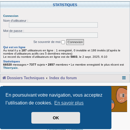
STATISTIQUES
Connexion
Nom d’utilisateur :
Mot de passe :
Se souvenir de moi
Qui est en ligne
Au total il y a
187
utilisateurs en ligne : 1 enregistré, 0 invisible et 186 invités (d’après le
nombre d’utilisateurs actifs ces 5 dernières minutes)
Le record du nombre d’utilisateurs en ligne est de
5803
, le 2 sept. 2025, 6:10
Statistiques
66020
messages •
7377
sujets •
2857
membres • Le membre enregistré le plus récent est
Thierryaix
.
Dossiers Techniques
Index du forum
En poursuivant votre navigation, vous acceptez
l’utilisation de cookies.
En savoir plus
OK
Développé par Forum Software © phpBB Limited
Traduit par phpBB-fr
Confidentialité
|
Conditions