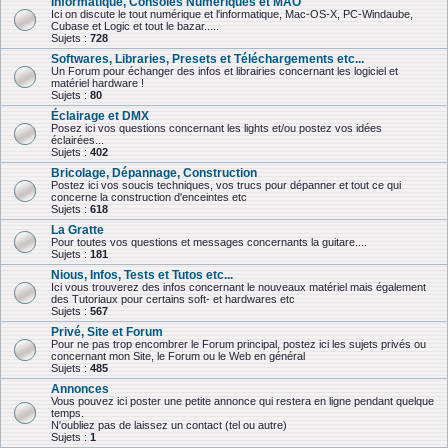
Informatique, Consoles Numériques et MAO
Ici on discute le tout numérique et l'informatique, Mac-OS-X, PC-Windaube,
Cubase et Logic et tout le bazar.....
Sujets :
728
Softwares, Libraries, Presets et Téléchargements etc...
Un Forum pour échanger des infos et librairies concernant les logiciel et
matériel hardware !
Sujets :
80
Éclairage et DMX
Posez ici vos questions concernant les lights et/ou postez vos idées
éclairées...
Sujets :
402
Bricolage, Dépannage, Construction
Postez ici vos soucis techniques, vos trucs pour dépanner et tout ce qui
concerne la construction d'enceintes etc
Sujets :
618
La Gratte
Pour toutes vos questions et messages concernants la guitare....
Sujets :
181
Nious, Infos, Tests et Tutos etc...
Ici vous trouverez des infos concernant le nouveaux matériel mais également
des Tutoriaux pour certains soft- et hardwares etc
Sujets :
567
Privé, Site et Forum
Pour ne pas trop encombrer le Forum principal, postez ici les sujets privés ou
concernant mon Site, le Forum ou le Web en général
Sujets :
485
Annonces
Vous pouvez ici poster une petite annonce qui restera en ligne pendant quelque
temps.
N'oubliez pas de laissez un contact (tel ou autre)
Sujets :
1