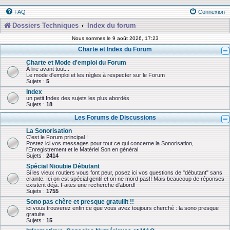
FAQ
Connexion
Dossiers Techniques
Index du forum
Nous sommes le 9 août 2026, 17:23
Charte et Index du Forum
Charte et Mode d'emploi du Forum
À lire avant tout...
Le mode d'emploi et les règles à respecter sur le Forum
Sujets :
5
Index
un petit Index des sujets les plus abordés
Sujets :
18
Les Forums de Discussions
La Sonorisation
C'est le Forum principal !
Postez ici vos messages pour tout ce qui concerne la Sonorisation,
l'Enregistrement et le Matériel Son en général
Sujets :
2414
Spécial Nioubie Débutant
Si les vieux routiers vous font peur, posez ici vos questions de "débutant" sans
crainte. Ici on est spécial gentil et on ne mord pas!! Mais beaucoup de réponses
existent déjà. Faites une recherche d'abord!
Sujets :
1755
Sono pas chère et presque gratuiiit !!
ici vous trouverez enfin ce que vous avez toujours cherché : la sono presque
gratuite
Sujets :
15