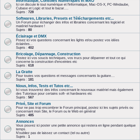
Informatique, Consoles Numériques et MAO
Ici on discute le tout numérique et l'informatique, Mac-OS-X, PC-Windaube,
Cubase et Logic et tout le bazar.....
Sujets :
728
Softwares, Libraries, Presets et Téléchargements etc...
Un Forum pour échanger des infos et librairies concernant les logiciel et
matériel hardware !
Sujets :
80
Éclairage et DMX
Posez ici vos questions concernant les lights et/ou postez vos idées
éclairées...
Sujets :
402
Bricolage, Dépannage, Construction
Postez ici vos soucis techniques, vos trucs pour dépanner et tout ce qui
concerne la construction d'enceintes etc
Sujets :
618
La Gratte
Pour toutes vos questions et messages concernants la guitare....
Sujets :
181
Nious, Infos, Tests et Tutos etc...
Ici vous trouverez des infos concernant le nouveaux matériel mais également
des Tutoriaux pour certains soft- et hardwares etc
Sujets :
567
Privé, Site et Forum
Pour ne pas trop encombrer le Forum principal, postez ici les sujets privés ou
concernant mon Site, le Forum ou le Web en général
Sujets :
485
Annonces
Vous pouvez ici poster une petite annonce qui restera en ligne pendant quelque
temps.
N'oubliez pas de laissez un contact (tel ou autre)
Sujets :
1