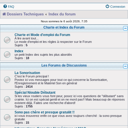
FAQ
Connexion
Dossiers Techniques
Index du forum
Nous sommes le 6 août 2026, 7:35
Charte et Index du Forum
Charte et Mode d'emploi du Forum
À lire avant tout...
Le mode d'emploi et les règles à respecter sur le Forum
Sujets :
5
Index
un petit Index des sujets les plus abordés
Sujets :
18
Les Forums de Discussions
La Sonorisation
C'est le Forum principal !
Postez ici vos messages pour tout ce qui concerne la Sonorisation,
l'Enregistrement et le Matériel Son en général
Sujets :
2414
Spécial Nioubie Débutant
Si les vieux routiers vous font peur, posez ici vos questions de "débutant" sans
crainte. Ici on est spécial gentil et on ne mord pas!! Mais beaucoup de réponses
existent déjà. Faites une recherche d'abord!
Sujets :
1755
Sono pas chère et presque gratuiiit !!
ici vous trouverez enfin ce que vous avez toujours cherché : la sono presque
gratuite
Sujets :
15