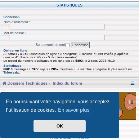
STATISTIQUES
Connexion
Nom d’utilisateur :
Mot de passe :
Se souvenir de moi
Qui est en ligne
Au total il y a
159
utilisateurs en ligne : 0 enregistré, 0 invisible et 159 invités (d’après le
nombre d’utilisateurs actifs ces 5 dernières minutes)
Le record du nombre d’utilisateurs en ligne est de
5803
, le 2 sept. 2025, 6:10
Statistiques
66019
messages •
7377
sujets •
2857
membres • Le membre enregistré le plus récent est
Thierryaix
.
Dossiers Techniques
Index du forum
En poursuivant votre navigation, vous acceptez
l’utilisation de cookies.
En savoir plus
OK
Développé par Forum Software © phpBB Limited
Traduit par phpBB-fr
Confidentialité
|
Conditions