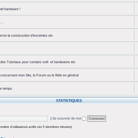
iel hardware !
...
erne la construction d'enceintes etc
des Tutoriaux pour certains soft- et hardwares etc
ou concernant mon Site, le Forum ou le Web en général
ue temps.
STATISTIQUES
|
Se souvenir de moi
 nombre d’utilisateurs actifs ces 5 dernières minutes)