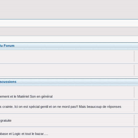
 du Forum
scussions
rement et le Matériel Son en général
ns crainte. Ici on est spécial gentil et on ne mord pas!! Mais beaucoup de réponses
gratuite
se et Logic et tout le bazar.....