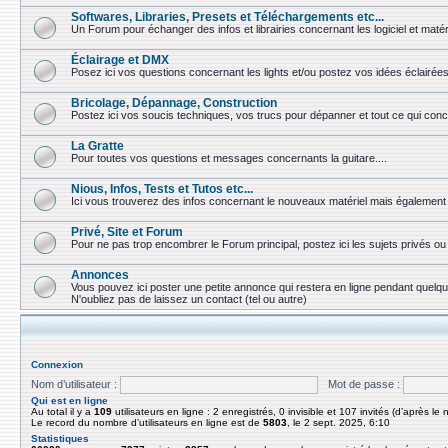
Softwares, Libraries, Presets et Téléchargements etc...
Un Forum pour échanger des infos et librairies concernant les logiciel et matér
Éclairage et DMX
Posez ici vos questions concernant les lights et/ou postez vos idées éclairées
Bricolage, Dépannage, Construction
Postez ici vos soucis techniques, vos trucs pour dépanner et tout ce qui conc
La Gratte
Pour toutes vos questions et messages concernants la guitare....
Nious, Infos, Tests et Tutos etc...
Ici vous trouverez des infos concernant le nouveaux matériel mais également 
Privé, Site et Forum
Pour ne pas trop encombrer le Forum principal, postez ici les sujets privés 
Annonces
Vous pouvez ici poster une petite annonce qui restera en ligne pendant quelq
N'oubliez pas de laissez un contact (tel ou autre)
Connexion
Nom d’utilisateur :
Mot de passe :
Qui est en ligne
Au total il y a
109
utilisateurs en ligne : 2 enregistrés, 0 invisible et 107 invités (d’après le
Le record du nombre d’utilisateurs en ligne est de
5803
, le 2 sept. 2025, 6:10
Statistiques