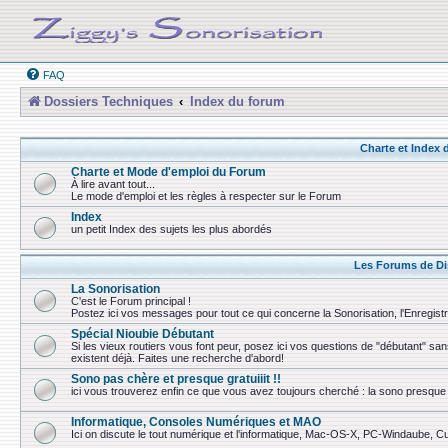
FAQ
Dossiers Techniques
Index du forum
Charte et Index
Charte et Mode d'emploi du Forum
À lire avant tout...
Le mode d'emploi et les règles à respecter sur le Forum
Index
un petit Index des sujets les plus abordés
Les Forums de Di
La Sonorisation
C'est le Forum principal !
Postez ici vos messages pour tout ce qui concerne la Sonorisation, l'Enregist
Spécial Nioubie Débutant
Si les vieux routiers vous font peur, posez ici vos questions de "débutant" sa
existent déjà. Faites une recherche d'abord!
Sono pas chère et presque gratuiiit !!
ici vous trouverez enfin ce que vous avez toujours cherché : la sono presque 
Informatique, Consoles Numériques et MAO
Ici on discute le tout numérique et l'informatique, Mac-OS-X, PC-Windaube, Cuba