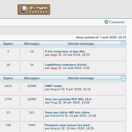
Connexion
Nous sommes le 7 août 2026, 10:15
Sujets
Messages
Dernier message
5
14
À lire avant tout, et bon déb…
V
par
ziggy
26 mai 2018, 16:25
o
i
r
18
24
LightShark controleur d'éclai…
l
V
par
ziggy
14 août 2023, 8:36
e
o
d
i
e
r
Sujets
Messages
Dernier message
r
l
n
e
2414
22588
SM57 mods
i
d
V
par
ldegant
6 juil. 2026, 11:15
e
e
o
r
r
i
m
n
r
1755
16305
Avis sur enceinte RCF NXL 14-A
e
i
l
V
par
Fogg
30 juil. 2026, 15:06
s
e
e
o
s
r
d
i
a
m
e
r
15
241
Sono pas chère HIFI très chère
g
e
r
l
V
par
PierreK59
24 juin 2023, 15:36
e
s
n
e
o
s
i
d
i
a
e
e
728
7054
Pourquoi vous casser les pied…
r
g
r
r
V
par
ldegant
23 févr. 2026, 18:50
l
e
m
n
o
e