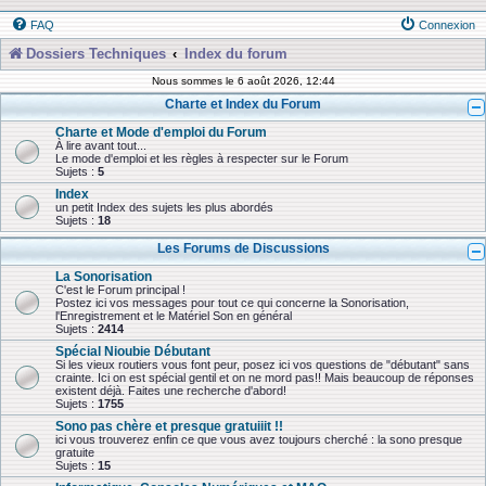
FAQ
Connexion
Dossiers Techniques
Index du forum
Nous sommes le 6 août 2026, 12:44
Charte et Index du Forum
Charte et Mode d'emploi du Forum
À lire avant tout...
Le mode d'emploi et les règles à respecter sur le Forum
Sujets :
5
Index
un petit Index des sujets les plus abordés
Sujets :
18
Les Forums de Discussions
La Sonorisation
C'est le Forum principal !
Postez ici vos messages pour tout ce qui concerne la Sonorisation,
l'Enregistrement et le Matériel Son en général
Sujets :
2414
Spécial Nioubie Débutant
Si les vieux routiers vous font peur, posez ici vos questions de "débutant" sans
crainte. Ici on est spécial gentil et on ne mord pas!! Mais beaucoup de réponses
existent déjà. Faites une recherche d'abord!
Sujets :
1755
Sono pas chère et presque gratuiiit !!
ici vous trouverez enfin ce que vous avez toujours cherché : la sono presque
gratuite
Sujets :
15