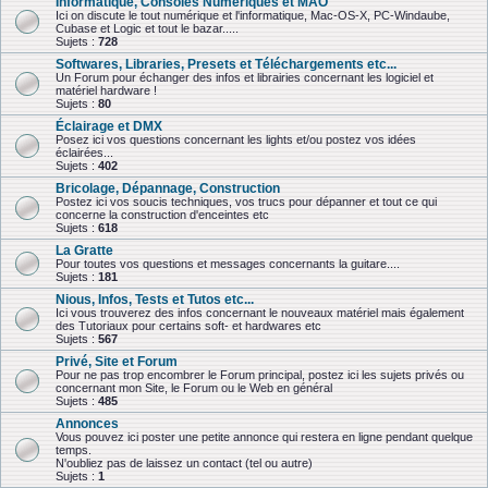
Informatique, Consoles Numériques et MAO
Ici on discute le tout numérique et l'informatique, Mac-OS-X, PC-Windaube,
Cubase et Logic et tout le bazar.....
Sujets :
728
Softwares, Libraries, Presets et Téléchargements etc...
Un Forum pour échanger des infos et librairies concernant les logiciel et
matériel hardware !
Sujets :
80
Éclairage et DMX
Posez ici vos questions concernant les lights et/ou postez vos idées
éclairées...
Sujets :
402
Bricolage, Dépannage, Construction
Postez ici vos soucis techniques, vos trucs pour dépanner et tout ce qui
concerne la construction d'enceintes etc
Sujets :
618
La Gratte
Pour toutes vos questions et messages concernants la guitare....
Sujets :
181
Nious, Infos, Tests et Tutos etc...
Ici vous trouverez des infos concernant le nouveaux matériel mais également
des Tutoriaux pour certains soft- et hardwares etc
Sujets :
567
Privé, Site et Forum
Pour ne pas trop encombrer le Forum principal, postez ici les sujets privés ou
concernant mon Site, le Forum ou le Web en général
Sujets :
485
Annonces
Vous pouvez ici poster une petite annonce qui restera en ligne pendant quelque
temps.
N'oubliez pas de laissez un contact (tel ou autre)
Sujets :
1