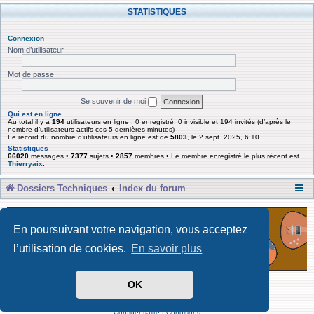
STATISTIQUES
Connexion
Nom d’utilisateur :
Mot de passe :
Se souvenir de moi
Qui est en ligne
Au total il y a
194
utilisateurs en ligne : 0 enregistré, 0 invisible et 194 invités (d’après le
nombre d’utilisateurs actifs ces 5 dernières minutes)
Le record du nombre d’utilisateurs en ligne est de
5803
, le 2 sept. 2025, 6:10
Statistiques
66020
messages •
7377
sujets •
2857
membres • Le membre enregistré le plus récent est
Thierryaix
.
Dossiers Techniques
Index du forum
En poursuivant votre navigation, vous acceptez
l’utilisation de cookies.
En savoir plus
OK
Développé par Forum Software © phpBB Limited
Traduit par phpBB-fr
Confidentialité
|
Conditions