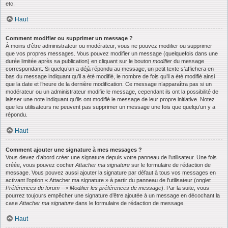
etc.
Haut
Comment modifier ou supprimer un message ?
À moins d’être administrateur ou modérateur, vous ne pouvez modifier ou supprimer
que vos propres messages. Vous pouvez modifier un message (quelquefois dans une
durée limitée après sa publication) en cliquant sur le bouton
modifier
du message
correspondant. Si quelqu’un a déjà répondu au message, un petit texte s’affichera en
bas du message indiquant qu’il a été modifié, le nombre de fois qu’il a été modifié ainsi
que la date et l’heure de la dernière modification. Ce message n’apparaîtra pas si un
modérateur ou un administrateur modifie le message, cependant ils ont la possibilité de
laisser une note indiquant qu’ils ont modifié le message de leur propre initiative. Notez
que les utilisateurs ne peuvent pas supprimer un message une fois que quelqu’un y a
répondu.
Haut
Comment ajouter une signature à mes messages ?
Vous devez d’abord créer une signature depuis votre panneau de l’utilisateur. Une fois
créée, vous pouvez cocher
Attacher ma signature
sur le formulaire de rédaction de
message. Vous pouvez aussi ajouter la signature par défaut à tous vos messages en
activant l’option « Attacher ma signature » à partir du panneau de l’utilisateur (onglet
Préférences du forum --> Modifier les préférences de message
). Par la suite, vous
pourrez toujours empêcher une signature d’être ajoutée à un message en décochant la
case
Attacher ma signature
dans le formulaire de rédaction de message.
Haut