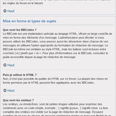
les règles du forum en le faisant.
Haut
Mise en forme et types de sujets
Que sont les BBCodes ?
Le BBCode est une implantation spéciale au langage HTML, offrant un large contrôle de
mise en forme des éléments d’un message. L’administrateur peut décider si vous
pouvez utiliser les BBCodes, vous pouvez aussi les désactiver dans chacun de vos
messages en utilisant l’option appropriée du formulaire de rédaction de message. Le
BBCode lui-même est similaire au style HTML, mais les balises sont incluses entre
crochets [ et ] plutôt que < et >. Pour plus d’informations sur le BBCode, consultez le
guide accessible depuis la page de rédaction de message.
Haut
Puis-je utiliser le HTML ?
Non, il n’est pas possible de publier du HTML sur ce forum. La plupart des mises en
forme permises par le HTML peuvent être appliquées avec les BBCodes.
Haut
Que sont les smileys ?
Les smileys, ou émoticônes, sont de petites images utilisées pour exprimer des
sentiments avec un code simple, exemple : :) signifie joyeux, :( signifie triste. La liste
complète des smileys est visible sur la page de rédaction de message. Essayez
toutefois de ne pas en abuser. Ils peuvent rapidement rendre un message illisible et un