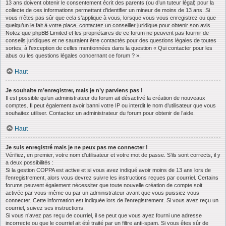
13 ans doivent obtenir le consentement écrit des parents (ou d’un tuteur légal) pour la
collecte de ces informations permettant d’identifier un mineur de moins de 13 ans. Si
vous n’êtes pas sûr que cela s’applique à vous, lorsque vous vous enregistrez ou que
quelqu’un le fait à votre place, contactez un conseiller juridique pour obtenir son avis.
Notez que phpBB Limited et les propriétaires de ce forum ne peuvent pas fournir de
conseils juridiques et ne sauraient être contactés pour des questions légales de toutes
sortes, à l’exception de celles mentionnées dans la question « Qui contacter pour les
abus ou les questions légales concernant ce forum ? ».
Haut
Je souhaite m’enregistrer, mais je n’y parviens pas !
Il est possible qu’un administrateur du forum ait désactivé la création de nouveaux
comptes. Il peut également avoir banni votre IP ou interdit le nom d’utilisateur que vous
souhaitez utiliser. Contactez un administrateur du forum pour obtenir de l’aide.
Haut
Je suis enregistré mais je ne peux pas me connecter !
Vérifiez, en premier, votre nom d’utilisateur et votre mot de passe. S’ils sont corrects, il y
a deux possibilités :
Si la gestion COPPA est active et si vous avez indiqué avoir moins de 13 ans lors de
l’enregistrement, alors vous devrez suivre les instructions reçues par courriel. Certains
forums peuvent également nécessiter que toute nouvelle création de compte soit
activée par vous-même ou par un administrateur avant que vous puissiez vous
connecter. Cette information est indiquée lors de l’enregistrement. Si vous avez reçu un
courriel, suivez ses instructions.
Si vous n’avez pas reçu de courriel, il se peut que vous ayez fourni une adresse
incorrecte ou que le courriel ait été traité par un filtre anti-spam. Si vous êtes sûr de