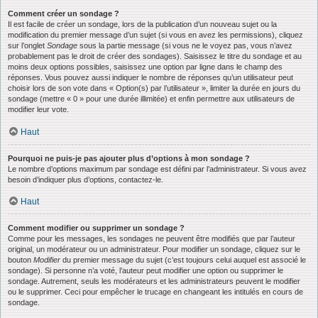
Comment créer un sondage ?
Il est facile de créer un sondage, lors de la publication d’un nouveau sujet ou la
modification du premier message d’un sujet (si vous en avez les permissions), cliquez
sur l’onglet
Sondage
sous la partie message (si vous ne le voyez pas, vous n’avez
probablement pas le droit de créer des sondages). Saisissez le titre du sondage et au
moins deux options possibles, saisissez une option par ligne dans le champ des
réponses. Vous pouvez aussi indiquer le nombre de réponses qu’un utilisateur peut
choisir lors de son vote dans « Option(s) par l’utilisateur », limiter la durée en jours du
sondage (mettre « 0 » pour une durée illimitée) et enfin permettre aux utilisateurs de
modifier leur vote.
Haut
Pourquoi ne puis-je pas ajouter plus d’options à mon sondage ?
Le nombre d’options maximum par sondage est défini par l’administrateur. Si vous avez
besoin d’indiquer plus d’options, contactez-le.
Haut
Comment modifier ou supprimer un sondage ?
Comme pour les messages, les sondages ne peuvent être modifiés que par l’auteur
original, un modérateur ou un administrateur. Pour modifier un sondage, cliquez sur le
bouton
Modifier
du premier message du sujet (c’est toujours celui auquel est associé le
sondage). Si personne n’a voté, l’auteur peut modifier une option ou supprimer le
sondage. Autrement, seuls les modérateurs et les administrateurs peuvent le modifier
ou le supprimer. Ceci pour empêcher le trucage en changeant les intitulés en cours de
sondage.