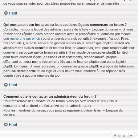
où vous pouvez voter pour des idées proposées ou en suggérer de nouvelles.
Haut
Qui contacter pour les abus ou les questions légales concernant ce forum ?
Contactez n’importe lequel des administrateurs de la liste « L’équipe du forum ». Si vous
restez sans réponse alors prenez contact avec le propriétaire du domaine (en faisant
une
recherche sur whois
) ou si un service gratuit est utilisé (exemple : Yahoo!, Free,
f2s.com, etc.), avec le service de gestion ou des abus. Notez que phpBB Limited
n’a
absolument aucun contrôle
et ne peut être, en aucun cas, tenu pour responsable sur
comment
,
où
ou
par qui
ce forum est utilisé. Il est inutile de contacter phpBB Limited
pour toute question légale (cessions et désistements, responsabilité, propos
diffamatoires, etc.)
non directement liée
au site Internet phpbb.com ou au logiciel
phpBB lui-même. Si vous adressez un courriel au groupe phpBB à propos de l’utilisation
par une tierce partie
de ce logiciel vous devez vous attendre à une réponse très
courte voire à aucune réponse du tout.
Haut
Comment puis-je contacter un administrateur du forum ?
Pour l’ensemble des utilisateurs du forum, vous pouvez utiliser le lien « Nous
contacter », si ce dernier a été activé par un administrateur.
Pour les membres du forum, vous pouvez également utiliser le lien « L’équipe du
forum ».
Haut
Aller à