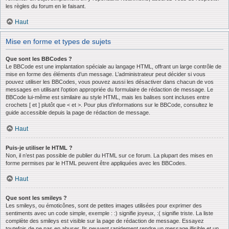
les règles du forum en le faisant.
Haut
Mise en forme et types de sujets
Que sont les BBCodes ?
Le BBCode est une implantation spéciale au langage HTML, offrant un large contrôle de
mise en forme des éléments d’un message. L’administrateur peut décider si vous
pouvez utiliser les BBCodes, vous pouvez aussi les désactiver dans chacun de vos
messages en utilisant l’option appropriée du formulaire de rédaction de message. Le
BBCode lui-même est similaire au style HTML, mais les balises sont incluses entre
crochets [ et ] plutôt que < et >. Pour plus d’informations sur le BBCode, consultez le
guide accessible depuis la page de rédaction de message.
Haut
Puis-je utiliser le HTML ?
Non, il n’est pas possible de publier du HTML sur ce forum. La plupart des mises en
forme permises par le HTML peuvent être appliquées avec les BBCodes.
Haut
Que sont les smileys ?
Les smileys, ou émoticônes, sont de petites images utilisées pour exprimer des
sentiments avec un code simple, exemple : :) signifie joyeux, :( signifie triste. La liste
complète des smileys est visible sur la page de rédaction de message. Essayez
toutefois de ne pas en abuser. Ils peuvent rapidement rendre un message illisible et un