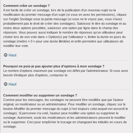
Comment créer un sondage ?
Il est facile de créer un sondage, lors de la publication d’un nouveau sujet ou la
modification du premier message d’un sujet (si vous en avez les permissions), cliquez
sur l’onglet
Sondage
sous la partie message (si vous ne le voyez pas, vous n’avez
probablement pas le droit de créer des sondages). Saisissez le titre du sondage et au
moins deux options possibles, saisissez une option par ligne dans le champ des
réponses. Vous pouvez aussi indiquer le nombre de réponses qu’un utilisateur peut
choisir lors de son vote dans « Option(s) par l’utilisateur », limiter la durée en jours du
sondage (mettre « 0 » pour une durée illimitée) et enfin permettre aux utilisateurs de
modifier leur vote.
Haut
Pourquoi ne puis-je pas ajouter plus d’options à mon sondage ?
Le nombre d’options maximum par sondage est défini par l’administrateur. Si vous avez
besoin d’indiquer plus d’options, contactez-le.
Haut
Comment modifier ou supprimer un sondage ?
Comme pour les messages, les sondages ne peuvent être modifiés que par l’auteur
original, un modérateur ou un administrateur. Pour modifier un sondage, cliquez sur le
bouton
Modifier
du premier message du sujet (c’est toujours celui auquel est associé le
sondage). Si personne n’a voté, l’auteur peut modifier une option ou supprimer le
sondage. Autrement, seuls les modérateurs et les administrateurs peuvent le modifier
ou le supprimer. Ceci pour empêcher le trucage en changeant les intitulés en cours de
sondage.