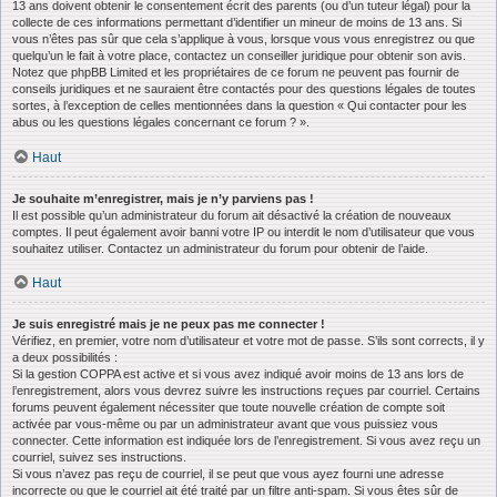
13 ans doivent obtenir le consentement écrit des parents (ou d’un tuteur légal) pour la
collecte de ces informations permettant d’identifier un mineur de moins de 13 ans. Si
vous n’êtes pas sûr que cela s’applique à vous, lorsque vous vous enregistrez ou que
quelqu’un le fait à votre place, contactez un conseiller juridique pour obtenir son avis.
Notez que phpBB Limited et les propriétaires de ce forum ne peuvent pas fournir de
conseils juridiques et ne sauraient être contactés pour des questions légales de toutes
sortes, à l’exception de celles mentionnées dans la question « Qui contacter pour les
abus ou les questions légales concernant ce forum ? ».
Haut
Je souhaite m’enregistrer, mais je n’y parviens pas !
Il est possible qu’un administrateur du forum ait désactivé la création de nouveaux
comptes. Il peut également avoir banni votre IP ou interdit le nom d’utilisateur que vous
souhaitez utiliser. Contactez un administrateur du forum pour obtenir de l’aide.
Haut
Je suis enregistré mais je ne peux pas me connecter !
Vérifiez, en premier, votre nom d’utilisateur et votre mot de passe. S’ils sont corrects, il y
a deux possibilités :
Si la gestion COPPA est active et si vous avez indiqué avoir moins de 13 ans lors de
l’enregistrement, alors vous devrez suivre les instructions reçues par courriel. Certains
forums peuvent également nécessiter que toute nouvelle création de compte soit
activée par vous-même ou par un administrateur avant que vous puissiez vous
connecter. Cette information est indiquée lors de l’enregistrement. Si vous avez reçu un
courriel, suivez ses instructions.
Si vous n’avez pas reçu de courriel, il se peut que vous ayez fourni une adresse
incorrecte ou que le courriel ait été traité par un filtre anti-spam. Si vous êtes sûr de