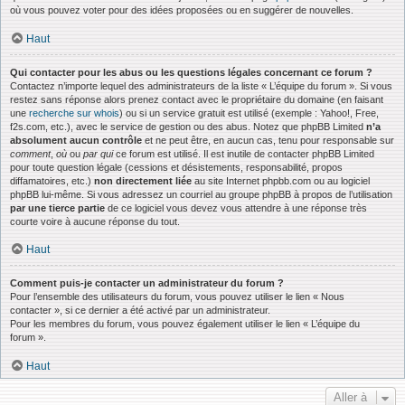
où vous pouvez voter pour des idées proposées ou en suggérer de nouvelles.
Haut
Qui contacter pour les abus ou les questions légales concernant ce forum ?
Contactez n’importe lequel des administrateurs de la liste « L’équipe du forum ». Si vous
restez sans réponse alors prenez contact avec le propriétaire du domaine (en faisant
une
recherche sur whois
) ou si un service gratuit est utilisé (exemple : Yahoo!, Free,
f2s.com, etc.), avec le service de gestion ou des abus. Notez que phpBB Limited
n’a
absolument aucun contrôle
et ne peut être, en aucun cas, tenu pour responsable sur
comment
,
où
ou
par qui
ce forum est utilisé. Il est inutile de contacter phpBB Limited
pour toute question légale (cessions et désistements, responsabilité, propos
diffamatoires, etc.)
non directement liée
au site Internet phpbb.com ou au logiciel
phpBB lui-même. Si vous adressez un courriel au groupe phpBB à propos de l’utilisation
par une tierce partie
de ce logiciel vous devez vous attendre à une réponse très
courte voire à aucune réponse du tout.
Haut
Comment puis-je contacter un administrateur du forum ?
Pour l’ensemble des utilisateurs du forum, vous pouvez utiliser le lien « Nous
contacter », si ce dernier a été activé par un administrateur.
Pour les membres du forum, vous pouvez également utiliser le lien « L’équipe du
forum ».
Haut
Aller à