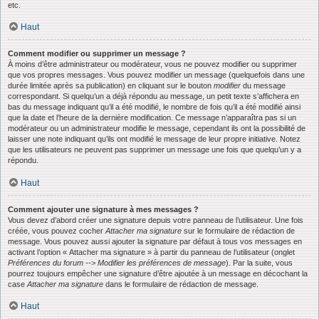
etc.
Haut
Comment modifier ou supprimer un message ?
À moins d’être administrateur ou modérateur, vous ne pouvez modifier ou supprimer
que vos propres messages. Vous pouvez modifier un message (quelquefois dans une
durée limitée après sa publication) en cliquant sur le bouton
modifier
du message
correspondant. Si quelqu’un a déjà répondu au message, un petit texte s’affichera en
bas du message indiquant qu’il a été modifié, le nombre de fois qu’il a été modifié ainsi
que la date et l’heure de la dernière modification. Ce message n’apparaîtra pas si un
modérateur ou un administrateur modifie le message, cependant ils ont la possibilité de
laisser une note indiquant qu’ils ont modifié le message de leur propre initiative. Notez
que les utilisateurs ne peuvent pas supprimer un message une fois que quelqu’un y a
répondu.
Haut
Comment ajouter une signature à mes messages ?
Vous devez d’abord créer une signature depuis votre panneau de l’utilisateur. Une fois
créée, vous pouvez cocher
Attacher ma signature
sur le formulaire de rédaction de
message. Vous pouvez aussi ajouter la signature par défaut à tous vos messages en
activant l’option « Attacher ma signature » à partir du panneau de l’utilisateur (onglet
Préférences du forum --> Modifier les préférences de message
). Par la suite, vous
pourrez toujours empêcher une signature d’être ajoutée à un message en décochant la
case
Attacher ma signature
dans le formulaire de rédaction de message.
Haut