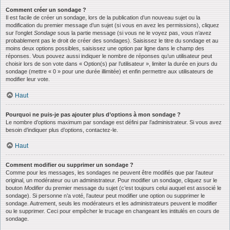
Comment créer un sondage ?
Il est facile de créer un sondage, lors de la publication d’un nouveau sujet ou la
modification du premier message d’un sujet (si vous en avez les permissions), cliquez
sur l’onglet
Sondage
sous la partie message (si vous ne le voyez pas, vous n’avez
probablement pas le droit de créer des sondages). Saisissez le titre du sondage et au
moins deux options possibles, saisissez une option par ligne dans le champ des
réponses. Vous pouvez aussi indiquer le nombre de réponses qu’un utilisateur peut
choisir lors de son vote dans « Option(s) par l’utilisateur », limiter la durée en jours du
sondage (mettre « 0 » pour une durée illimitée) et enfin permettre aux utilisateurs de
modifier leur vote.
Haut
Pourquoi ne puis-je pas ajouter plus d’options à mon sondage ?
Le nombre d’options maximum par sondage est défini par l’administrateur. Si vous avez
besoin d’indiquer plus d’options, contactez-le.
Haut
Comment modifier ou supprimer un sondage ?
Comme pour les messages, les sondages ne peuvent être modifiés que par l’auteur
original, un modérateur ou un administrateur. Pour modifier un sondage, cliquez sur le
bouton
Modifier
du premier message du sujet (c’est toujours celui auquel est associé le
sondage). Si personne n’a voté, l’auteur peut modifier une option ou supprimer le
sondage. Autrement, seuls les modérateurs et les administrateurs peuvent le modifier
ou le supprimer. Ceci pour empêcher le trucage en changeant les intitulés en cours de
sondage.