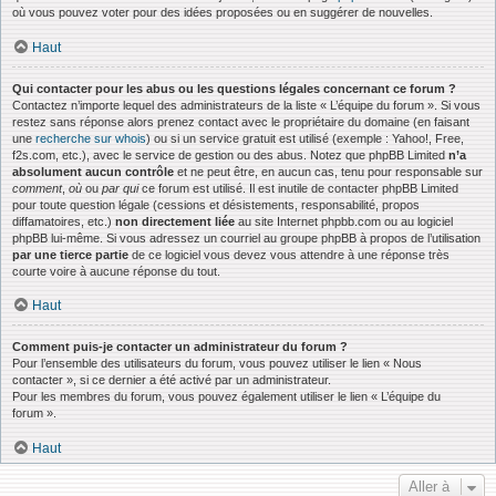
où vous pouvez voter pour des idées proposées ou en suggérer de nouvelles.
Haut
Qui contacter pour les abus ou les questions légales concernant ce forum ?
Contactez n’importe lequel des administrateurs de la liste « L’équipe du forum ». Si vous
restez sans réponse alors prenez contact avec le propriétaire du domaine (en faisant
une
recherche sur whois
) ou si un service gratuit est utilisé (exemple : Yahoo!, Free,
f2s.com, etc.), avec le service de gestion ou des abus. Notez que phpBB Limited
n’a
absolument aucun contrôle
et ne peut être, en aucun cas, tenu pour responsable sur
comment
,
où
ou
par qui
ce forum est utilisé. Il est inutile de contacter phpBB Limited
pour toute question légale (cessions et désistements, responsabilité, propos
diffamatoires, etc.)
non directement liée
au site Internet phpbb.com ou au logiciel
phpBB lui-même. Si vous adressez un courriel au groupe phpBB à propos de l’utilisation
par une tierce partie
de ce logiciel vous devez vous attendre à une réponse très
courte voire à aucune réponse du tout.
Haut
Comment puis-je contacter un administrateur du forum ?
Pour l’ensemble des utilisateurs du forum, vous pouvez utiliser le lien « Nous
contacter », si ce dernier a été activé par un administrateur.
Pour les membres du forum, vous pouvez également utiliser le lien « L’équipe du
forum ».
Haut
Aller à