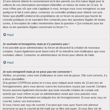
13 ans doivent obtenir le consentement écrit des parents (ou d’un tuteur légal) pour la
collecte de ces informations permettant d’identifier un mineur de moins de 13 ans. Si
vous n’êtes pas sûr que cela s’applique à vous, lorsque vous vous enregistrez ou que
quelqu’un le fait à votre place, contactez un conseiller juridique pour obtenir son avis.
Notez que phpBB Limited et les propriétaires de ce forum ne peuvent pas fournir de
conseils juridiques et ne sauraient être contactés pour des questions légales de toutes
sortes, à l’exception de celles mentionnées dans la question « Qui contacter pour les
abus ou les questions légales concernant ce forum ? ».
Haut
Je souhaite m’enregistrer, mais je n’y parviens pas !
Il est possible qu’un administrateur du forum ait désactivé la création de nouveaux
comptes. Il peut également avoir banni votre IP ou interdit le nom d’utilisateur que vous
souhaitez utiliser. Contactez un administrateur du forum pour obtenir de l’aide.
Haut
Je suis enregistré mais je ne peux pas me connecter !
Vérifiez, en premier, votre nom d’utilisateur et votre mot de passe. S’ils sont corrects, il y
a deux possibilités :
Si la gestion COPPA est active et si vous avez indiqué avoir moins de 13 ans lors de
l’enregistrement, alors vous devrez suivre les instructions reçues par courriel. Certains
forums peuvent également nécessiter que toute nouvelle création de compte soit
activée par vous-même ou par un administrateur avant que vous puissiez vous
connecter. Cette information est indiquée lors de l’enregistrement. Si vous avez reçu un
courriel, suivez ses instructions.
Si vous n’avez pas reçu de courriel, il se peut que vous ayez fourni une adresse
incorrecte ou que le courriel ait été traité par un filtre anti-spam. Si vous êtes sûr de