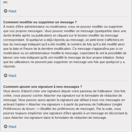
etc.
Haut
Comment modifier ou supprimer un message ?
À moins d’être administrateur ou modérateur, vous ne pouvez modifier ou supprimer
que vos propres messages. Vous pouvez modifier un message (quelquefois dans une
durée limitée après sa publication) en cliquant sur le bouton
modifier
du message
correspondant. Si quelqu’un a déjà répondu au message, un petit texte s’affichera en
bas du message indiquant qu’il a été modifié, le nombre de fois qu’il a été modifié ainsi
que la date et l’heure de la dernière modification. Ce message n’apparaîtra pas si un
modérateur ou un administrateur modifie le message, cependant ils ont la possibilité de
laisser une note indiquant qu’ils ont modifié le message de leur propre initiative. Notez
que les utilisateurs ne peuvent pas supprimer un message une fois que quelqu’un y a
répondu.
Haut
Comment ajouter une signature à mes messages ?
Vous devez d’abord créer une signature depuis votre panneau de l’utilisateur. Une fois
créée, vous pouvez cocher
Attacher ma signature
sur le formulaire de rédaction de
message. Vous pouvez aussi ajouter la signature par défaut à tous vos messages en
activant l’option « Attacher ma signature » à partir du panneau de l’utilisateur (onglet
Préférences du forum --> Modifier les préférences de message
). Par la suite, vous
pourrez toujours empêcher une signature d’être ajoutée à un message en décochant la
case
Attacher ma signature
dans le formulaire de rédaction de message.
Haut