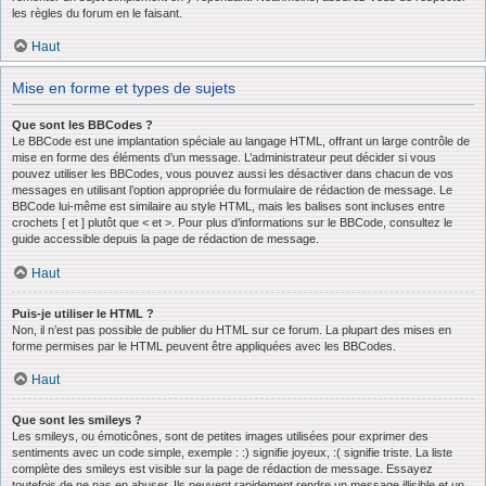
les règles du forum en le faisant.
Haut
Mise en forme et types de sujets
Que sont les BBCodes ?
Le BBCode est une implantation spéciale au langage HTML, offrant un large contrôle de
mise en forme des éléments d’un message. L’administrateur peut décider si vous
pouvez utiliser les BBCodes, vous pouvez aussi les désactiver dans chacun de vos
messages en utilisant l’option appropriée du formulaire de rédaction de message. Le
BBCode lui-même est similaire au style HTML, mais les balises sont incluses entre
crochets [ et ] plutôt que < et >. Pour plus d’informations sur le BBCode, consultez le
guide accessible depuis la page de rédaction de message.
Haut
Puis-je utiliser le HTML ?
Non, il n’est pas possible de publier du HTML sur ce forum. La plupart des mises en
forme permises par le HTML peuvent être appliquées avec les BBCodes.
Haut
Que sont les smileys ?
Les smileys, ou émoticônes, sont de petites images utilisées pour exprimer des
sentiments avec un code simple, exemple : :) signifie joyeux, :( signifie triste. La liste
complète des smileys est visible sur la page de rédaction de message. Essayez
toutefois de ne pas en abuser. Ils peuvent rapidement rendre un message illisible et un