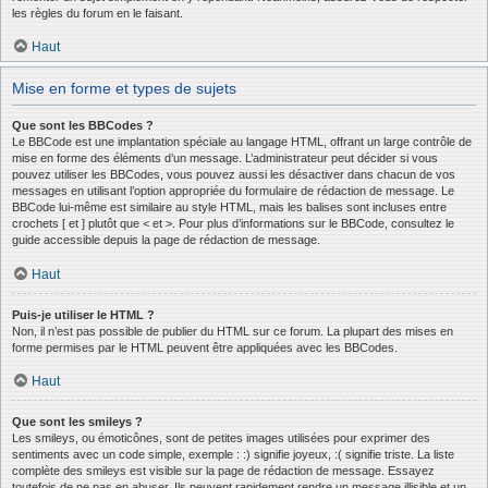
les règles du forum en le faisant.
Haut
Mise en forme et types de sujets
Que sont les BBCodes ?
Le BBCode est une implantation spéciale au langage HTML, offrant un large contrôle de
mise en forme des éléments d’un message. L’administrateur peut décider si vous
pouvez utiliser les BBCodes, vous pouvez aussi les désactiver dans chacun de vos
messages en utilisant l’option appropriée du formulaire de rédaction de message. Le
BBCode lui-même est similaire au style HTML, mais les balises sont incluses entre
crochets [ et ] plutôt que < et >. Pour plus d’informations sur le BBCode, consultez le
guide accessible depuis la page de rédaction de message.
Haut
Puis-je utiliser le HTML ?
Non, il n’est pas possible de publier du HTML sur ce forum. La plupart des mises en
forme permises par le HTML peuvent être appliquées avec les BBCodes.
Haut
Que sont les smileys ?
Les smileys, ou émoticônes, sont de petites images utilisées pour exprimer des
sentiments avec un code simple, exemple : :) signifie joyeux, :( signifie triste. La liste
complète des smileys est visible sur la page de rédaction de message. Essayez
toutefois de ne pas en abuser. Ils peuvent rapidement rendre un message illisible et un