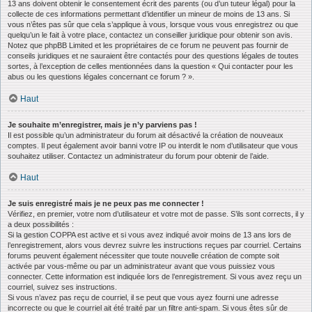
13 ans doivent obtenir le consentement écrit des parents (ou d’un tuteur légal) pour la
collecte de ces informations permettant d’identifier un mineur de moins de 13 ans. Si
vous n’êtes pas sûr que cela s’applique à vous, lorsque vous vous enregistrez ou que
quelqu’un le fait à votre place, contactez un conseiller juridique pour obtenir son avis.
Notez que phpBB Limited et les propriétaires de ce forum ne peuvent pas fournir de
conseils juridiques et ne sauraient être contactés pour des questions légales de toutes
sortes, à l’exception de celles mentionnées dans la question « Qui contacter pour les
abus ou les questions légales concernant ce forum ? ».
Haut
Je souhaite m’enregistrer, mais je n’y parviens pas !
Il est possible qu’un administrateur du forum ait désactivé la création de nouveaux
comptes. Il peut également avoir banni votre IP ou interdit le nom d’utilisateur que vous
souhaitez utiliser. Contactez un administrateur du forum pour obtenir de l’aide.
Haut
Je suis enregistré mais je ne peux pas me connecter !
Vérifiez, en premier, votre nom d’utilisateur et votre mot de passe. S’ils sont corrects, il y
a deux possibilités :
Si la gestion COPPA est active et si vous avez indiqué avoir moins de 13 ans lors de
l’enregistrement, alors vous devrez suivre les instructions reçues par courriel. Certains
forums peuvent également nécessiter que toute nouvelle création de compte soit
activée par vous-même ou par un administrateur avant que vous puissiez vous
connecter. Cette information est indiquée lors de l’enregistrement. Si vous avez reçu un
courriel, suivez ses instructions.
Si vous n’avez pas reçu de courriel, il se peut que vous ayez fourni une adresse
incorrecte ou que le courriel ait été traité par un filtre anti-spam. Si vous êtes sûr de