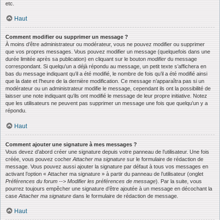
etc.
Haut
Comment modifier ou supprimer un message ?
À moins d’être administrateur ou modérateur, vous ne pouvez modifier ou supprimer
que vos propres messages. Vous pouvez modifier un message (quelquefois dans une
durée limitée après sa publication) en cliquant sur le bouton
modifier
du message
correspondant. Si quelqu’un a déjà répondu au message, un petit texte s’affichera en
bas du message indiquant qu’il a été modifié, le nombre de fois qu’il a été modifié ainsi
que la date et l’heure de la dernière modification. Ce message n’apparaîtra pas si un
modérateur ou un administrateur modifie le message, cependant ils ont la possibilité de
laisser une note indiquant qu’ils ont modifié le message de leur propre initiative. Notez
que les utilisateurs ne peuvent pas supprimer un message une fois que quelqu’un y a
répondu.
Haut
Comment ajouter une signature à mes messages ?
Vous devez d’abord créer une signature depuis votre panneau de l’utilisateur. Une fois
créée, vous pouvez cocher
Attacher ma signature
sur le formulaire de rédaction de
message. Vous pouvez aussi ajouter la signature par défaut à tous vos messages en
activant l’option « Attacher ma signature » à partir du panneau de l’utilisateur (onglet
Préférences du forum --> Modifier les préférences de message
). Par la suite, vous
pourrez toujours empêcher une signature d’être ajoutée à un message en décochant la
case
Attacher ma signature
dans le formulaire de rédaction de message.
Haut