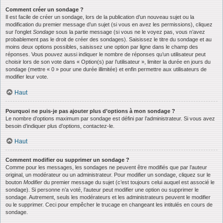
Comment créer un sondage ?
Il est facile de créer un sondage, lors de la publication d’un nouveau sujet ou la
modification du premier message d’un sujet (si vous en avez les permissions), cliquez
sur l’onglet
Sondage
sous la partie message (si vous ne le voyez pas, vous n’avez
probablement pas le droit de créer des sondages). Saisissez le titre du sondage et au
moins deux options possibles, saisissez une option par ligne dans le champ des
réponses. Vous pouvez aussi indiquer le nombre de réponses qu’un utilisateur peut
choisir lors de son vote dans « Option(s) par l’utilisateur », limiter la durée en jours du
sondage (mettre « 0 » pour une durée illimitée) et enfin permettre aux utilisateurs de
modifier leur vote.
Haut
Pourquoi ne puis-je pas ajouter plus d’options à mon sondage ?
Le nombre d’options maximum par sondage est défini par l’administrateur. Si vous avez
besoin d’indiquer plus d’options, contactez-le.
Haut
Comment modifier ou supprimer un sondage ?
Comme pour les messages, les sondages ne peuvent être modifiés que par l’auteur
original, un modérateur ou un administrateur. Pour modifier un sondage, cliquez sur le
bouton
Modifier
du premier message du sujet (c’est toujours celui auquel est associé le
sondage). Si personne n’a voté, l’auteur peut modifier une option ou supprimer le
sondage. Autrement, seuls les modérateurs et les administrateurs peuvent le modifier
ou le supprimer. Ceci pour empêcher le trucage en changeant les intitulés en cours de
sondage.