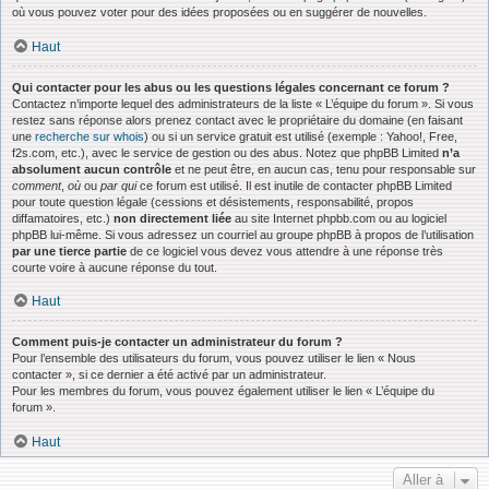
où vous pouvez voter pour des idées proposées ou en suggérer de nouvelles.
Haut
Qui contacter pour les abus ou les questions légales concernant ce forum ?
Contactez n’importe lequel des administrateurs de la liste « L’équipe du forum ». Si vous
restez sans réponse alors prenez contact avec le propriétaire du domaine (en faisant
une
recherche sur whois
) ou si un service gratuit est utilisé (exemple : Yahoo!, Free,
f2s.com, etc.), avec le service de gestion ou des abus. Notez que phpBB Limited
n’a
absolument aucun contrôle
et ne peut être, en aucun cas, tenu pour responsable sur
comment
,
où
ou
par qui
ce forum est utilisé. Il est inutile de contacter phpBB Limited
pour toute question légale (cessions et désistements, responsabilité, propos
diffamatoires, etc.)
non directement liée
au site Internet phpbb.com ou au logiciel
phpBB lui-même. Si vous adressez un courriel au groupe phpBB à propos de l’utilisation
par une tierce partie
de ce logiciel vous devez vous attendre à une réponse très
courte voire à aucune réponse du tout.
Haut
Comment puis-je contacter un administrateur du forum ?
Pour l’ensemble des utilisateurs du forum, vous pouvez utiliser le lien « Nous
contacter », si ce dernier a été activé par un administrateur.
Pour les membres du forum, vous pouvez également utiliser le lien « L’équipe du
forum ».
Haut
Aller à