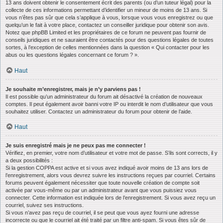
13 ans doivent obtenir le consentement écrit des parents (ou d’un tuteur légal) pour la
collecte de ces informations permettant d’identifier un mineur de moins de 13 ans. Si
vous n’êtes pas sûr que cela s’applique à vous, lorsque vous vous enregistrez ou que
quelqu’un le fait à votre place, contactez un conseiller juridique pour obtenir son avis.
Notez que phpBB Limited et les propriétaires de ce forum ne peuvent pas fournir de
conseils juridiques et ne sauraient être contactés pour des questions légales de toutes
sortes, à l’exception de celles mentionnées dans la question « Qui contacter pour les
abus ou les questions légales concernant ce forum ? ».
Haut
Je souhaite m’enregistrer, mais je n’y parviens pas !
Il est possible qu’un administrateur du forum ait désactivé la création de nouveaux
comptes. Il peut également avoir banni votre IP ou interdit le nom d’utilisateur que vous
souhaitez utiliser. Contactez un administrateur du forum pour obtenir de l’aide.
Haut
Je suis enregistré mais je ne peux pas me connecter !
Vérifiez, en premier, votre nom d’utilisateur et votre mot de passe. S’ils sont corrects, il y
a deux possibilités :
Si la gestion COPPA est active et si vous avez indiqué avoir moins de 13 ans lors de
l’enregistrement, alors vous devrez suivre les instructions reçues par courriel. Certains
forums peuvent également nécessiter que toute nouvelle création de compte soit
activée par vous-même ou par un administrateur avant que vous puissiez vous
connecter. Cette information est indiquée lors de l’enregistrement. Si vous avez reçu un
courriel, suivez ses instructions.
Si vous n’avez pas reçu de courriel, il se peut que vous ayez fourni une adresse
incorrecte ou que le courriel ait été traité par un filtre anti-spam. Si vous êtes sûr de