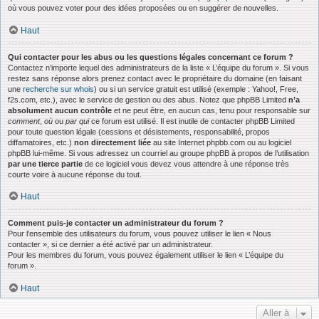
où vous pouvez voter pour des idées proposées ou en suggérer de nouvelles.
Haut
Qui contacter pour les abus ou les questions légales concernant ce forum ?
Contactez n’importe lequel des administrateurs de la liste « L’équipe du forum ». Si vous
restez sans réponse alors prenez contact avec le propriétaire du domaine (en faisant
une
recherche sur whois
) ou si un service gratuit est utilisé (exemple : Yahoo!, Free,
f2s.com, etc.), avec le service de gestion ou des abus. Notez que phpBB Limited
n’a
absolument aucun contrôle
et ne peut être, en aucun cas, tenu pour responsable sur
comment
,
où
ou
par qui
ce forum est utilisé. Il est inutile de contacter phpBB Limited
pour toute question légale (cessions et désistements, responsabilité, propos
diffamatoires, etc.)
non directement liée
au site Internet phpbb.com ou au logiciel
phpBB lui-même. Si vous adressez un courriel au groupe phpBB à propos de l’utilisation
par une tierce partie
de ce logiciel vous devez vous attendre à une réponse très
courte voire à aucune réponse du tout.
Haut
Comment puis-je contacter un administrateur du forum ?
Pour l’ensemble des utilisateurs du forum, vous pouvez utiliser le lien « Nous
contacter », si ce dernier a été activé par un administrateur.
Pour les membres du forum, vous pouvez également utiliser le lien « L’équipe du
forum ».
Haut
Aller à