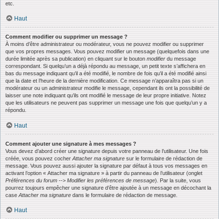
etc.
Haut
Comment modifier ou supprimer un message ?
À moins d’être administrateur ou modérateur, vous ne pouvez modifier ou supprimer
que vos propres messages. Vous pouvez modifier un message (quelquefois dans une
durée limitée après sa publication) en cliquant sur le bouton
modifier
du message
correspondant. Si quelqu’un a déjà répondu au message, un petit texte s’affichera en
bas du message indiquant qu’il a été modifié, le nombre de fois qu’il a été modifié ainsi
que la date et l’heure de la dernière modification. Ce message n’apparaîtra pas si un
modérateur ou un administrateur modifie le message, cependant ils ont la possibilité de
laisser une note indiquant qu’ils ont modifié le message de leur propre initiative. Notez
que les utilisateurs ne peuvent pas supprimer un message une fois que quelqu’un y a
répondu.
Haut
Comment ajouter une signature à mes messages ?
Vous devez d’abord créer une signature depuis votre panneau de l’utilisateur. Une fois
créée, vous pouvez cocher
Attacher ma signature
sur le formulaire de rédaction de
message. Vous pouvez aussi ajouter la signature par défaut à tous vos messages en
activant l’option « Attacher ma signature » à partir du panneau de l’utilisateur (onglet
Préférences du forum --> Modifier les préférences de message
). Par la suite, vous
pourrez toujours empêcher une signature d’être ajoutée à un message en décochant la
case
Attacher ma signature
dans le formulaire de rédaction de message.
Haut