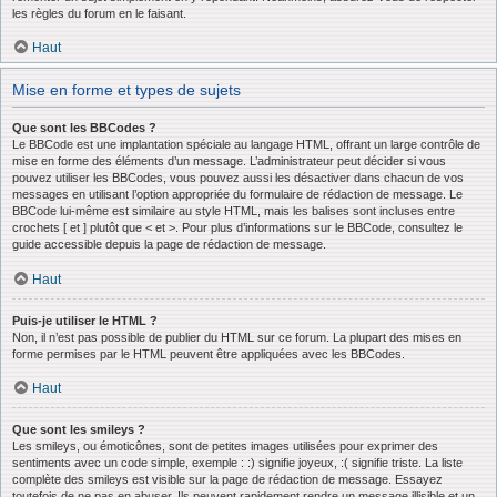
les règles du forum en le faisant.
Haut
Mise en forme et types de sujets
Que sont les BBCodes ?
Le BBCode est une implantation spéciale au langage HTML, offrant un large contrôle de
mise en forme des éléments d’un message. L’administrateur peut décider si vous
pouvez utiliser les BBCodes, vous pouvez aussi les désactiver dans chacun de vos
messages en utilisant l’option appropriée du formulaire de rédaction de message. Le
BBCode lui-même est similaire au style HTML, mais les balises sont incluses entre
crochets [ et ] plutôt que < et >. Pour plus d’informations sur le BBCode, consultez le
guide accessible depuis la page de rédaction de message.
Haut
Puis-je utiliser le HTML ?
Non, il n’est pas possible de publier du HTML sur ce forum. La plupart des mises en
forme permises par le HTML peuvent être appliquées avec les BBCodes.
Haut
Que sont les smileys ?
Les smileys, ou émoticônes, sont de petites images utilisées pour exprimer des
sentiments avec un code simple, exemple : :) signifie joyeux, :( signifie triste. La liste
complète des smileys est visible sur la page de rédaction de message. Essayez
toutefois de ne pas en abuser. Ils peuvent rapidement rendre un message illisible et un