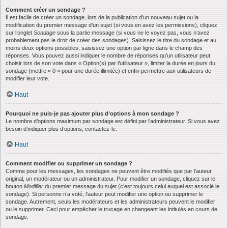
Comment créer un sondage ?
Il est facile de créer un sondage, lors de la publication d’un nouveau sujet ou la
modification du premier message d’un sujet (si vous en avez les permissions), cliquez
sur l’onglet
Sondage
sous la partie message (si vous ne le voyez pas, vous n’avez
probablement pas le droit de créer des sondages). Saisissez le titre du sondage et au
moins deux options possibles, saisissez une option par ligne dans le champ des
réponses. Vous pouvez aussi indiquer le nombre de réponses qu’un utilisateur peut
choisir lors de son vote dans « Option(s) par l’utilisateur », limiter la durée en jours du
sondage (mettre « 0 » pour une durée illimitée) et enfin permettre aux utilisateurs de
modifier leur vote.
Haut
Pourquoi ne puis-je pas ajouter plus d’options à mon sondage ?
Le nombre d’options maximum par sondage est défini par l’administrateur. Si vous avez
besoin d’indiquer plus d’options, contactez-le.
Haut
Comment modifier ou supprimer un sondage ?
Comme pour les messages, les sondages ne peuvent être modifiés que par l’auteur
original, un modérateur ou un administrateur. Pour modifier un sondage, cliquez sur le
bouton
Modifier
du premier message du sujet (c’est toujours celui auquel est associé le
sondage). Si personne n’a voté, l’auteur peut modifier une option ou supprimer le
sondage. Autrement, seuls les modérateurs et les administrateurs peuvent le modifier
ou le supprimer. Ceci pour empêcher le trucage en changeant les intitulés en cours de
sondage.