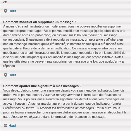
etc.
Haut
Comment modifier ou supprimer un message ?
À moins d’être administrateur ou modérateur, vous ne pouvez modifier ou supprimer
que vos propres messages. Vous pouvez modifier un message (quelquefois dans une
durée limitée après sa publication) en cliquant sur le bouton
modifier
du message
correspondant. Si quelqu’un a déjà répondu au message, un petit texte s’affichera en
bas du message indiquant qu’il a été modifié, le nombre de fois qu’il a été modifié ainsi
que la date et l’heure de la dernière modification. Ce message n’apparaîtra pas si un
modérateur ou un administrateur modifie le message, cependant ils ont la possibilité de
laisser une note indiquant qu’ils ont modifié le message de leur propre initiative. Notez
que les utilisateurs ne peuvent pas supprimer un message une fois que quelqu’un y a
répondu.
Haut
Comment ajouter une signature à mes messages ?
Vous devez d’abord créer une signature depuis votre panneau de l’utilisateur. Une fois
créée, vous pouvez cocher
Attacher ma signature
sur le formulaire de rédaction de
message. Vous pouvez aussi ajouter la signature par défaut à tous vos messages en
activant l’option « Attacher ma signature » à partir du panneau de l’utilisateur (onglet
Préférences du forum --> Modifier les préférences de message
). Par la suite, vous
pourrez toujours empêcher une signature d’être ajoutée à un message en décochant la
case
Attacher ma signature
dans le formulaire de rédaction de message.
Haut