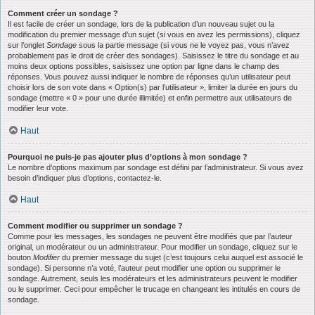
Comment créer un sondage ?
Il est facile de créer un sondage, lors de la publication d’un nouveau sujet ou la
modification du premier message d’un sujet (si vous en avez les permissions), cliquez
sur l’onglet
Sondage
sous la partie message (si vous ne le voyez pas, vous n’avez
probablement pas le droit de créer des sondages). Saisissez le titre du sondage et au
moins deux options possibles, saisissez une option par ligne dans le champ des
réponses. Vous pouvez aussi indiquer le nombre de réponses qu’un utilisateur peut
choisir lors de son vote dans « Option(s) par l’utilisateur », limiter la durée en jours du
sondage (mettre « 0 » pour une durée illimitée) et enfin permettre aux utilisateurs de
modifier leur vote.
Haut
Pourquoi ne puis-je pas ajouter plus d’options à mon sondage ?
Le nombre d’options maximum par sondage est défini par l’administrateur. Si vous avez
besoin d’indiquer plus d’options, contactez-le.
Haut
Comment modifier ou supprimer un sondage ?
Comme pour les messages, les sondages ne peuvent être modifiés que par l’auteur
original, un modérateur ou un administrateur. Pour modifier un sondage, cliquez sur le
bouton
Modifier
du premier message du sujet (c’est toujours celui auquel est associé le
sondage). Si personne n’a voté, l’auteur peut modifier une option ou supprimer le
sondage. Autrement, seuls les modérateurs et les administrateurs peuvent le modifier
ou le supprimer. Ceci pour empêcher le trucage en changeant les intitulés en cours de
sondage.