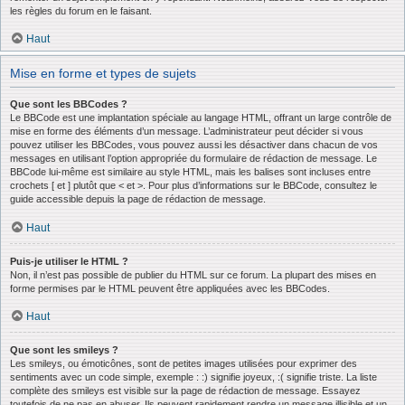
les règles du forum en le faisant.
Haut
Mise en forme et types de sujets
Que sont les BBCodes ?
Le BBCode est une implantation spéciale au langage HTML, offrant un large contrôle de
mise en forme des éléments d’un message. L’administrateur peut décider si vous
pouvez utiliser les BBCodes, vous pouvez aussi les désactiver dans chacun de vos
messages en utilisant l’option appropriée du formulaire de rédaction de message. Le
BBCode lui-même est similaire au style HTML, mais les balises sont incluses entre
crochets [ et ] plutôt que < et >. Pour plus d’informations sur le BBCode, consultez le
guide accessible depuis la page de rédaction de message.
Haut
Puis-je utiliser le HTML ?
Non, il n’est pas possible de publier du HTML sur ce forum. La plupart des mises en
forme permises par le HTML peuvent être appliquées avec les BBCodes.
Haut
Que sont les smileys ?
Les smileys, ou émoticônes, sont de petites images utilisées pour exprimer des
sentiments avec un code simple, exemple : :) signifie joyeux, :( signifie triste. La liste
complète des smileys est visible sur la page de rédaction de message. Essayez
toutefois de ne pas en abuser. Ils peuvent rapidement rendre un message illisible et un