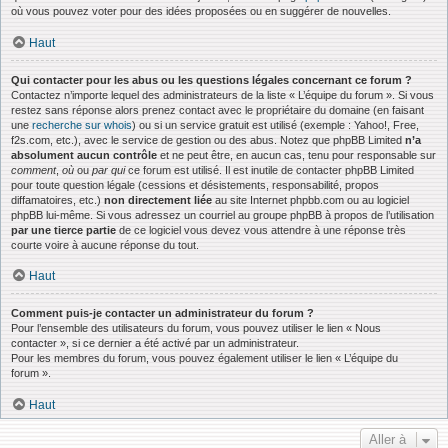
où vous pouvez voter pour des idées proposées ou en suggérer de nouvelles.
Haut
Qui contacter pour les abus ou les questions légales concernant ce forum ?
Contactez n’importe lequel des administrateurs de la liste « L’équipe du forum ». Si vous
restez sans réponse alors prenez contact avec le propriétaire du domaine (en faisant
une
recherche sur whois
) ou si un service gratuit est utilisé (exemple : Yahoo!, Free,
f2s.com, etc.), avec le service de gestion ou des abus. Notez que phpBB Limited
n’a
absolument aucun contrôle
et ne peut être, en aucun cas, tenu pour responsable sur
comment
,
où
ou
par qui
ce forum est utilisé. Il est inutile de contacter phpBB Limited
pour toute question légale (cessions et désistements, responsabilité, propos
diffamatoires, etc.)
non directement liée
au site Internet phpbb.com ou au logiciel
phpBB lui-même. Si vous adressez un courriel au groupe phpBB à propos de l’utilisation
par une tierce partie
de ce logiciel vous devez vous attendre à une réponse très
courte voire à aucune réponse du tout.
Haut
Comment puis-je contacter un administrateur du forum ?
Pour l’ensemble des utilisateurs du forum, vous pouvez utiliser le lien « Nous
contacter », si ce dernier a été activé par un administrateur.
Pour les membres du forum, vous pouvez également utiliser le lien « L’équipe du
forum ».
Haut
Aller à