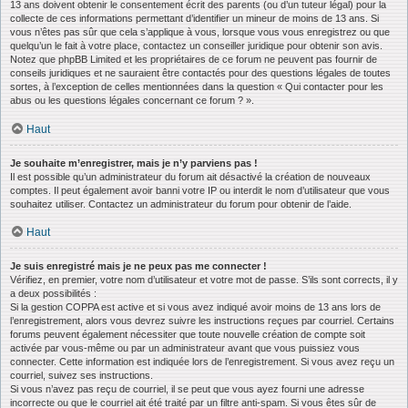
13 ans doivent obtenir le consentement écrit des parents (ou d’un tuteur légal) pour la
collecte de ces informations permettant d’identifier un mineur de moins de 13 ans. Si
vous n’êtes pas sûr que cela s’applique à vous, lorsque vous vous enregistrez ou que
quelqu’un le fait à votre place, contactez un conseiller juridique pour obtenir son avis.
Notez que phpBB Limited et les propriétaires de ce forum ne peuvent pas fournir de
conseils juridiques et ne sauraient être contactés pour des questions légales de toutes
sortes, à l’exception de celles mentionnées dans la question « Qui contacter pour les
abus ou les questions légales concernant ce forum ? ».
Haut
Je souhaite m’enregistrer, mais je n’y parviens pas !
Il est possible qu’un administrateur du forum ait désactivé la création de nouveaux
comptes. Il peut également avoir banni votre IP ou interdit le nom d’utilisateur que vous
souhaitez utiliser. Contactez un administrateur du forum pour obtenir de l’aide.
Haut
Je suis enregistré mais je ne peux pas me connecter !
Vérifiez, en premier, votre nom d’utilisateur et votre mot de passe. S’ils sont corrects, il y
a deux possibilités :
Si la gestion COPPA est active et si vous avez indiqué avoir moins de 13 ans lors de
l’enregistrement, alors vous devrez suivre les instructions reçues par courriel. Certains
forums peuvent également nécessiter que toute nouvelle création de compte soit
activée par vous-même ou par un administrateur avant que vous puissiez vous
connecter. Cette information est indiquée lors de l’enregistrement. Si vous avez reçu un
courriel, suivez ses instructions.
Si vous n’avez pas reçu de courriel, il se peut que vous ayez fourni une adresse
incorrecte ou que le courriel ait été traité par un filtre anti-spam. Si vous êtes sûr de