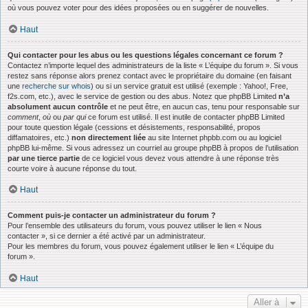
où vous pouvez voter pour des idées proposées ou en suggérer de nouvelles.
Haut
Qui contacter pour les abus ou les questions légales concernant ce forum ?
Contactez n’importe lequel des administrateurs de la liste « L’équipe du forum ». Si vous
restez sans réponse alors prenez contact avec le propriétaire du domaine (en faisant
une
recherche sur whois
) ou si un service gratuit est utilisé (exemple : Yahoo!, Free,
f2s.com, etc.), avec le service de gestion ou des abus. Notez que phpBB Limited
n’a
absolument aucun contrôle
et ne peut être, en aucun cas, tenu pour responsable sur
comment
,
où
ou
par qui
ce forum est utilisé. Il est inutile de contacter phpBB Limited
pour toute question légale (cessions et désistements, responsabilité, propos
diffamatoires, etc.)
non directement liée
au site Internet phpbb.com ou au logiciel
phpBB lui-même. Si vous adressez un courriel au groupe phpBB à propos de l’utilisation
par une tierce partie
de ce logiciel vous devez vous attendre à une réponse très
courte voire à aucune réponse du tout.
Haut
Comment puis-je contacter un administrateur du forum ?
Pour l’ensemble des utilisateurs du forum, vous pouvez utiliser le lien « Nous
contacter », si ce dernier a été activé par un administrateur.
Pour les membres du forum, vous pouvez également utiliser le lien « L’équipe du
forum ».
Haut
Aller à