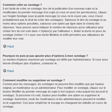
Comment créer un sondage ?
Il est facile de créer un sondage, lors de la publication d’un nouveau sujet ou la
modification du premier message d’un sujet (si vous en avez les permissions), cliquez
sur l’onglet
Sondage
sous la partie message (si vous ne le voyez pas, vous n’avez
probablement pas le droit de créer des sondages). Saisissez le titre du sondage et au
moins deux options possibles, saisissez une option par ligne dans le champ des
réponses. Vous pouvez aussi indiquer le nombre de réponses qu’un utilisateur peut
choisir lors de son vote dans « Option(s) par l’utilisateur », limiter la durée en jours du
sondage (mettre « 0 » pour une durée illimitée) et enfin permettre aux utilisateurs de
modifier leur vote.
Haut
Pourquoi ne puis-je pas ajouter plus d’options à mon sondage ?
Le nombre d’options maximum par sondage est défini par l’administrateur. Si vous avez
besoin d’indiquer plus d’options, contactez-le.
Haut
Comment modifier ou supprimer un sondage ?
Comme pour les messages, les sondages ne peuvent être modifiés que par l’auteur
original, un modérateur ou un administrateur. Pour modifier un sondage, cliquez sur le
bouton
Modifier
du premier message du sujet (c’est toujours celui auquel est associé le
sondage). Si personne n’a voté, l’auteur peut modifier une option ou supprimer le
sondage. Autrement, seuls les modérateurs et les administrateurs peuvent le modifier
ou le supprimer. Ceci pour empêcher le trucage en changeant les intitulés en cours de
sondage.