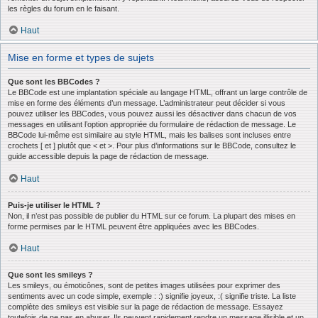
les règles du forum en le faisant.
Haut
Mise en forme et types de sujets
Que sont les BBCodes ?
Le BBCode est une implantation spéciale au langage HTML, offrant un large contrôle de
mise en forme des éléments d’un message. L’administrateur peut décider si vous
pouvez utiliser les BBCodes, vous pouvez aussi les désactiver dans chacun de vos
messages en utilisant l’option appropriée du formulaire de rédaction de message. Le
BBCode lui-même est similaire au style HTML, mais les balises sont incluses entre
crochets [ et ] plutôt que < et >. Pour plus d’informations sur le BBCode, consultez le
guide accessible depuis la page de rédaction de message.
Haut
Puis-je utiliser le HTML ?
Non, il n’est pas possible de publier du HTML sur ce forum. La plupart des mises en
forme permises par le HTML peuvent être appliquées avec les BBCodes.
Haut
Que sont les smileys ?
Les smileys, ou émoticônes, sont de petites images utilisées pour exprimer des
sentiments avec un code simple, exemple : :) signifie joyeux, :( signifie triste. La liste
complète des smileys est visible sur la page de rédaction de message. Essayez
toutefois de ne pas en abuser. Ils peuvent rapidement rendre un message illisible et un