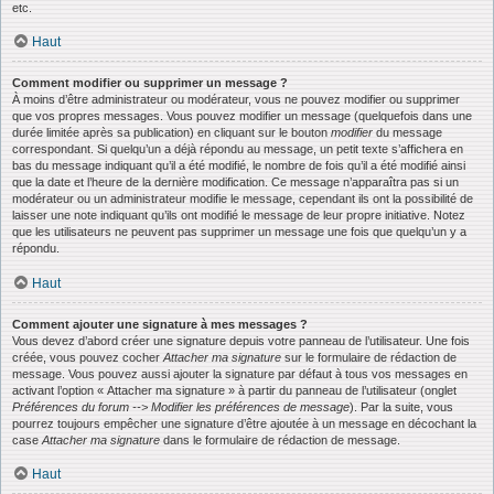
etc.
Haut
Comment modifier ou supprimer un message ?
À moins d’être administrateur ou modérateur, vous ne pouvez modifier ou supprimer
que vos propres messages. Vous pouvez modifier un message (quelquefois dans une
durée limitée après sa publication) en cliquant sur le bouton
modifier
du message
correspondant. Si quelqu’un a déjà répondu au message, un petit texte s’affichera en
bas du message indiquant qu’il a été modifié, le nombre de fois qu’il a été modifié ainsi
que la date et l’heure de la dernière modification. Ce message n’apparaîtra pas si un
modérateur ou un administrateur modifie le message, cependant ils ont la possibilité de
laisser une note indiquant qu’ils ont modifié le message de leur propre initiative. Notez
que les utilisateurs ne peuvent pas supprimer un message une fois que quelqu’un y a
répondu.
Haut
Comment ajouter une signature à mes messages ?
Vous devez d’abord créer une signature depuis votre panneau de l’utilisateur. Une fois
créée, vous pouvez cocher
Attacher ma signature
sur le formulaire de rédaction de
message. Vous pouvez aussi ajouter la signature par défaut à tous vos messages en
activant l’option « Attacher ma signature » à partir du panneau de l’utilisateur (onglet
Préférences du forum --> Modifier les préférences de message
). Par la suite, vous
pourrez toujours empêcher une signature d’être ajoutée à un message en décochant la
case
Attacher ma signature
dans le formulaire de rédaction de message.
Haut