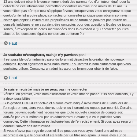
13 ans doivent obtenir le consentement écrit des parents (ou d’un tuteur légal) pour la
collecte de ces informations permettant d’identifier un mineur de moins de 13 ans. Si
vous n’êtes pas sûr que cela s’applique à vous, lorsque vous vous enregistrez ou que
quelqu’un le fait à votre place, contactez un conseiller juridique pour obtenir son avis.
Notez que phpBB Limited et les propriétaires de ce forum ne peuvent pas fournir de
conseils juridiques et ne sauraient être contactés pour des questions légales de toutes
sortes, à l’exception de celles mentionnées dans la question « Qui contacter pour les
abus ou les questions légales concernant ce forum ? ».
Haut
Je souhaite m’enregistrer, mais je n’y parviens pas !
Il est possible qu’un administrateur du forum ait désactivé la création de nouveaux
comptes. Il peut également avoir banni votre IP ou interdit le nom d’utilisateur que vous
souhaitez utiliser. Contactez un administrateur du forum pour obtenir de l’aide.
Haut
Je suis enregistré mais je ne peux pas me connecter !
Vérifiez, en premier, votre nom d’utilisateur et votre mot de passe. S’ils sont corrects, il y
a deux possibilités :
Si la gestion COPPA est active et si vous avez indiqué avoir moins de 13 ans lors de
l’enregistrement, alors vous devrez suivre les instructions reçues par courriel. Certains
forums peuvent également nécessiter que toute nouvelle création de compte soit
activée par vous-même ou par un administrateur avant que vous puissiez vous
connecter. Cette information est indiquée lors de l’enregistrement. Si vous avez reçu un
courriel, suivez ses instructions.
Si vous n’avez pas reçu de courriel, il se peut que vous ayez fourni une adresse
incorrecte ou que le courriel ait été traité par un filtre anti-spam. Si vous êtes sûr de