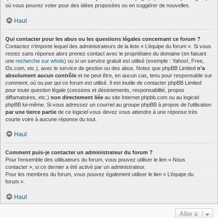
où vous pouvez voter pour des idées proposées ou en suggérer de nouvelles.
Haut
Qui contacter pour les abus ou les questions légales concernant ce forum ?
Contactez n’importe lequel des administrateurs de la liste « L’équipe du forum ». Si vous
restez sans réponse alors prenez contact avec le propriétaire du domaine (en faisant
une
recherche sur whois
) ou si un service gratuit est utilisé (exemple : Yahoo!, Free,
f2s.com, etc.), avec le service de gestion ou des abus. Notez que phpBB Limited
n’a
absolument aucun contrôle
et ne peut être, en aucun cas, tenu pour responsable sur
comment
,
où
ou
par qui
ce forum est utilisé. Il est inutile de contacter phpBB Limited
pour toute question légale (cessions et désistements, responsabilité, propos
diffamatoires, etc.)
non directement liée
au site Internet phpbb.com ou au logiciel
phpBB lui-même. Si vous adressez un courriel au groupe phpBB à propos de l’utilisation
par une tierce partie
de ce logiciel vous devez vous attendre à une réponse très
courte voire à aucune réponse du tout.
Haut
Comment puis-je contacter un administrateur du forum ?
Pour l’ensemble des utilisateurs du forum, vous pouvez utiliser le lien « Nous
contacter », si ce dernier a été activé par un administrateur.
Pour les membres du forum, vous pouvez également utiliser le lien « L’équipe du
forum ».
Haut
Aller à