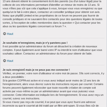
13 ans doivent obtenir le consentement écrit des parents (ou d’un tuteur légal) pour la
collecte de ces informations permettant d’identifier un mineur de moins de 13 ans. Si
vous n’êtes pas sûr que cela s’applique à vous, lorsque vous vous enregistrez ou que
quelqu’un le fait à votre place, contactez un conseiller juridique pour obtenir son avis.
Notez que phpBB Limited et les propriétaires de ce forum ne peuvent pas fournir de
conseils juridiques et ne sauraient être contactés pour des questions légales de toutes
sortes, à l’exception de celles mentionnées dans la question « Qui contacter pour les
abus ou les questions légales concernant ce forum ? ».
Haut
Je souhaite m’enregistrer, mais je n’y parviens pas !
Il est possible qu’un administrateur du forum ait désactivé la création de nouveaux
comptes. Il peut également avoir banni votre IP ou interdit le nom d’utilisateur que vous
souhaitez utiliser. Contactez un administrateur du forum pour obtenir de l’aide.
Haut
Je suis enregistré mais je ne peux pas me connecter !
Vérifiez, en premier, votre nom d’utilisateur et votre mot de passe. S’ils sont corrects, il y
a deux possibilités :
Si la gestion COPPA est active et si vous avez indiqué avoir moins de 13 ans lors de
l’enregistrement, alors vous devrez suivre les instructions reçues par courriel. Certains
forums peuvent également nécessiter que toute nouvelle création de compte soit
activée par vous-même ou par un administrateur avant que vous puissiez vous
connecter. Cette information est indiquée lors de l’enregistrement. Si vous avez reçu un
courriel, suivez ses instructions.
Si vous n’avez pas reçu de courriel, il se peut que vous ayez fourni une adresse
incorrecte ou que le courriel ait été traité par un filtre anti-spam. Si vous êtes sûr de