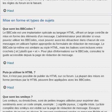
les règles du forum en le faisant.
Haut
Mise en forme et types de sujets
Que sont les BBCodes ?
Le BBCode est une implantation spéciale au langage HTML, offrant un large contrôle de
mise en forme des éléments d’un message. L’administrateur peut décider si vous
pouvez utiliser les BBCodes, vous pouvez aussi les désactiver dans chacun de vos
messages en utilisant l’option appropriée du formulaire de rédaction de message. Le
BBCode lui-même est similaire au style HTML, mais les balises sont incluses entre
crochets [ et ] plutôt que < et >. Pour plus d’informations sur le BBCode, consultez le
guide accessible depuis la page de rédaction de message.
Haut
Puis-je utiliser le HTML ?
Non, il n’est pas possible de publier du HTML sur ce forum. La plupart des mises en
forme permises par le HTML peuvent être appliquées avec les BBCodes.
Haut
Que sont les smileys ?
Les smileys, ou émoticônes, sont de petites images utilisées pour exprimer des
sentiments avec un code simple, exemple : :) signifie joyeux, :( signifie triste. La liste
complète des smileys est visible sur la page de rédaction de message. Essayez
toutefois de ne pas en abuser. Ils peuvent rapidement rendre un message illisible et un