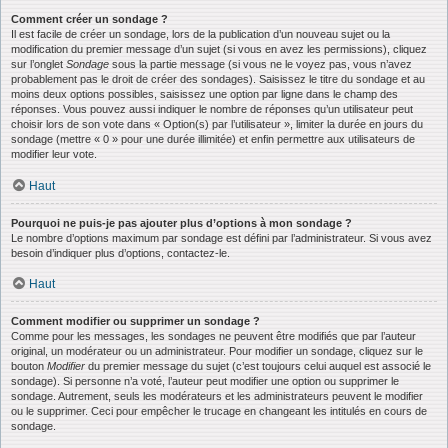
Comment créer un sondage ?
Il est facile de créer un sondage, lors de la publication d’un nouveau sujet ou la
modification du premier message d’un sujet (si vous en avez les permissions), cliquez
sur l’onglet
Sondage
sous la partie message (si vous ne le voyez pas, vous n’avez
probablement pas le droit de créer des sondages). Saisissez le titre du sondage et au
moins deux options possibles, saisissez une option par ligne dans le champ des
réponses. Vous pouvez aussi indiquer le nombre de réponses qu’un utilisateur peut
choisir lors de son vote dans « Option(s) par l’utilisateur », limiter la durée en jours du
sondage (mettre « 0 » pour une durée illimitée) et enfin permettre aux utilisateurs de
modifier leur vote.
Haut
Pourquoi ne puis-je pas ajouter plus d’options à mon sondage ?
Le nombre d’options maximum par sondage est défini par l’administrateur. Si vous avez
besoin d’indiquer plus d’options, contactez-le.
Haut
Comment modifier ou supprimer un sondage ?
Comme pour les messages, les sondages ne peuvent être modifiés que par l’auteur
original, un modérateur ou un administrateur. Pour modifier un sondage, cliquez sur le
bouton
Modifier
du premier message du sujet (c’est toujours celui auquel est associé le
sondage). Si personne n’a voté, l’auteur peut modifier une option ou supprimer le
sondage. Autrement, seuls les modérateurs et les administrateurs peuvent le modifier
ou le supprimer. Ceci pour empêcher le trucage en changeant les intitulés en cours de
sondage.