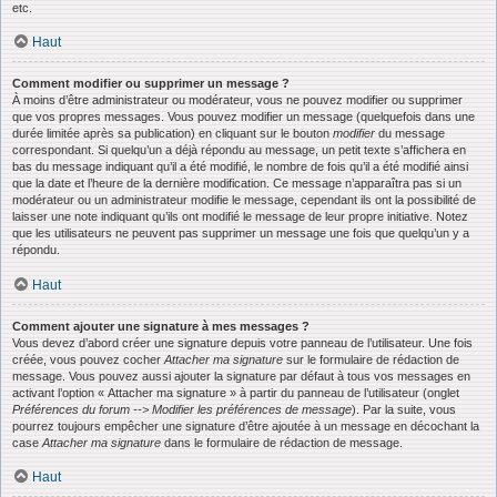
etc.
Haut
Comment modifier ou supprimer un message ?
À moins d’être administrateur ou modérateur, vous ne pouvez modifier ou supprimer
que vos propres messages. Vous pouvez modifier un message (quelquefois dans une
durée limitée après sa publication) en cliquant sur le bouton
modifier
du message
correspondant. Si quelqu’un a déjà répondu au message, un petit texte s’affichera en
bas du message indiquant qu’il a été modifié, le nombre de fois qu’il a été modifié ainsi
que la date et l’heure de la dernière modification. Ce message n’apparaîtra pas si un
modérateur ou un administrateur modifie le message, cependant ils ont la possibilité de
laisser une note indiquant qu’ils ont modifié le message de leur propre initiative. Notez
que les utilisateurs ne peuvent pas supprimer un message une fois que quelqu’un y a
répondu.
Haut
Comment ajouter une signature à mes messages ?
Vous devez d’abord créer une signature depuis votre panneau de l’utilisateur. Une fois
créée, vous pouvez cocher
Attacher ma signature
sur le formulaire de rédaction de
message. Vous pouvez aussi ajouter la signature par défaut à tous vos messages en
activant l’option « Attacher ma signature » à partir du panneau de l’utilisateur (onglet
Préférences du forum --> Modifier les préférences de message
). Par la suite, vous
pourrez toujours empêcher une signature d’être ajoutée à un message en décochant la
case
Attacher ma signature
dans le formulaire de rédaction de message.
Haut