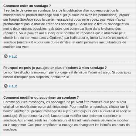
Comment créer un sondage ?
Il est facile de créer un sondage, lors de la publication d’un nouveau sujet ou la
modification du premier message d’un sujet (si vous en avez les permissions), cliquez
sur l’onglet
Sondage
sous la partie message (si vous ne le voyez pas, vous n’avez
probablement pas le droit de créer des sondages). Saisissez le titre du sondage et au
moins deux options possibles, saisissez une option par ligne dans le champ des
réponses. Vous pouvez aussi indiquer le nombre de réponses qu’un utilisateur peut
choisir lors de son vote dans « Option(s) par l’utilisateur », limiter la durée en jours du
sondage (mettre « 0 » pour une durée illimitée) et enfin permettre aux utilisateurs de
modifier leur vote.
Haut
Pourquoi ne puis-je pas ajouter plus d’options à mon sondage ?
Le nombre d’options maximum par sondage est défini par l’administrateur. Si vous avez
besoin d’indiquer plus d’options, contactez-le.
Haut
Comment modifier ou supprimer un sondage ?
Comme pour les messages, les sondages ne peuvent être modifiés que par l’auteur
original, un modérateur ou un administrateur. Pour modifier un sondage, cliquez sur le
bouton
Modifier
du premier message du sujet (c’est toujours celui auquel est associé le
sondage). Si personne n’a voté, l’auteur peut modifier une option ou supprimer le
sondage. Autrement, seuls les modérateurs et les administrateurs peuvent le modifier
ou le supprimer. Ceci pour empêcher le trucage en changeant les intitulés en cours de
sondage.