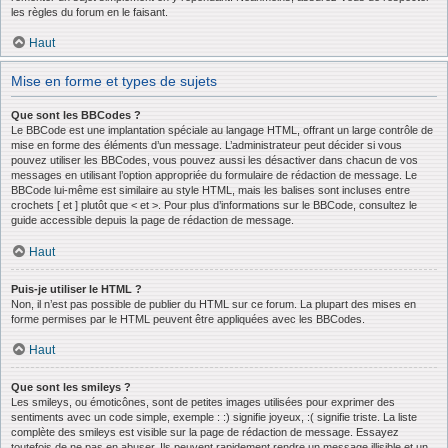
les règles du forum en le faisant.
Haut
Mise en forme et types de sujets
Que sont les BBCodes ?
Le BBCode est une implantation spéciale au langage HTML, offrant un large contrôle de
mise en forme des éléments d’un message. L’administrateur peut décider si vous
pouvez utiliser les BBCodes, vous pouvez aussi les désactiver dans chacun de vos
messages en utilisant l’option appropriée du formulaire de rédaction de message. Le
BBCode lui-même est similaire au style HTML, mais les balises sont incluses entre
crochets [ et ] plutôt que < et >. Pour plus d’informations sur le BBCode, consultez le
guide accessible depuis la page de rédaction de message.
Haut
Puis-je utiliser le HTML ?
Non, il n’est pas possible de publier du HTML sur ce forum. La plupart des mises en
forme permises par le HTML peuvent être appliquées avec les BBCodes.
Haut
Que sont les smileys ?
Les smileys, ou émoticônes, sont de petites images utilisées pour exprimer des
sentiments avec un code simple, exemple : :) signifie joyeux, :( signifie triste. La liste
complète des smileys est visible sur la page de rédaction de message. Essayez
toutefois de ne pas en abuser. Ils peuvent rapidement rendre un message illisible et un