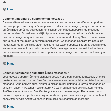
etc.
Haut
Comment modifier ou supprimer un message ?
À moins d’être administrateur ou modérateur, vous ne pouvez modifier ou supprimer
que vos propres messages. Vous pouvez modifier un message (quelquefois dans une
durée limitée après sa publication) en cliquant sur le bouton
modifier
du message
correspondant. Si quelqu’un a déjà répondu au message, un petit texte s’affichera en
bas du message indiquant qu’il a été modifié, le nombre de fois qu’il a été modifié ainsi
que la date et l’heure de la dernière modification. Ce message n’apparaîtra pas si un
modérateur ou un administrateur modifie le message, cependant ils ont la possibilité de
laisser une note indiquant qu’ils ont modifié le message de leur propre initiative. Notez
que les utilisateurs ne peuvent pas supprimer un message une fois que quelqu’un y a
répondu.
Haut
Comment ajouter une signature à mes messages ?
Vous devez d’abord créer une signature depuis votre panneau de l’utilisateur. Une fois
créée, vous pouvez cocher
Attacher ma signature
sur le formulaire de rédaction de
message. Vous pouvez aussi ajouter la signature par défaut à tous vos messages en
activant l’option « Attacher ma signature » à partir du panneau de l’utilisateur (onglet
Préférences du forum --> Modifier les préférences de message
). Par la suite, vous
pourrez toujours empêcher une signature d’être ajoutée à un message en décochant la
case
Attacher ma signature
dans le formulaire de rédaction de message.
Haut