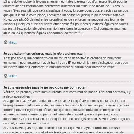
13 ans doivent obtenir le consentement écrit des parents (ou d’un tuteur légal) pour la
collecte de ces informations permettant d’identifier un mineur de moins de 13 ans. Si
vous n’êtes pas sûr que cela s’applique à vous, lorsque vous vous enregistrez ou que
quelqu’un le fait à votre place, contactez un conseiller juridique pour obtenir son avis.
Notez que phpBB Limited et les propriétaires de ce forum ne peuvent pas fournir de
conseils juridiques et ne sauraient être contactés pour des questions légales de toutes
sortes, à l’exception de celles mentionnées dans la question « Qui contacter pour les
abus ou les questions légales concernant ce forum ? ».
Haut
Je souhaite m’enregistrer, mais je n’y parviens pas !
Il est possible qu’un administrateur du forum ait désactivé la création de nouveaux
comptes. Il peut également avoir banni votre IP ou interdit le nom d’utilisateur que vous
souhaitez utiliser. Contactez un administrateur du forum pour obtenir de l’aide.
Haut
Je suis enregistré mais je ne peux pas me connecter !
Vérifiez, en premier, votre nom d’utilisateur et votre mot de passe. S’ils sont corrects, il y
a deux possibilités :
Si la gestion COPPA est active et si vous avez indiqué avoir moins de 13 ans lors de
l’enregistrement, alors vous devrez suivre les instructions reçues par courriel. Certains
forums peuvent également nécessiter que toute nouvelle création de compte soit
activée par vous-même ou par un administrateur avant que vous puissiez vous
connecter. Cette information est indiquée lors de l’enregistrement. Si vous avez reçu un
courriel, suivez ses instructions.
Si vous n’avez pas reçu de courriel, il se peut que vous ayez fourni une adresse
incorrecte ou que le courriel ait été traité par un filtre anti-spam. Si vous êtes sûr de