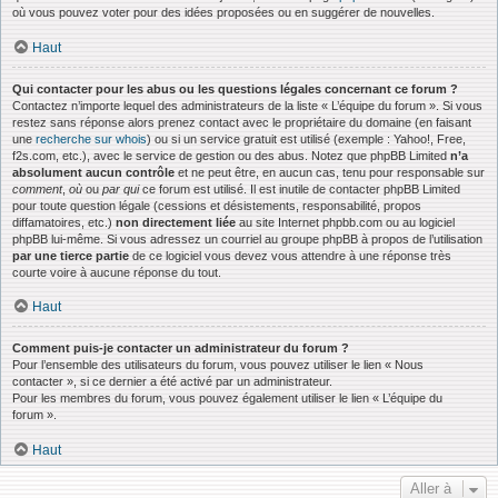
où vous pouvez voter pour des idées proposées ou en suggérer de nouvelles.
Haut
Qui contacter pour les abus ou les questions légales concernant ce forum ?
Contactez n’importe lequel des administrateurs de la liste « L’équipe du forum ». Si vous
restez sans réponse alors prenez contact avec le propriétaire du domaine (en faisant
une
recherche sur whois
) ou si un service gratuit est utilisé (exemple : Yahoo!, Free,
f2s.com, etc.), avec le service de gestion ou des abus. Notez que phpBB Limited
n’a
absolument aucun contrôle
et ne peut être, en aucun cas, tenu pour responsable sur
comment
,
où
ou
par qui
ce forum est utilisé. Il est inutile de contacter phpBB Limited
pour toute question légale (cessions et désistements, responsabilité, propos
diffamatoires, etc.)
non directement liée
au site Internet phpbb.com ou au logiciel
phpBB lui-même. Si vous adressez un courriel au groupe phpBB à propos de l’utilisation
par une tierce partie
de ce logiciel vous devez vous attendre à une réponse très
courte voire à aucune réponse du tout.
Haut
Comment puis-je contacter un administrateur du forum ?
Pour l’ensemble des utilisateurs du forum, vous pouvez utiliser le lien « Nous
contacter », si ce dernier a été activé par un administrateur.
Pour les membres du forum, vous pouvez également utiliser le lien « L’équipe du
forum ».
Haut
Aller à