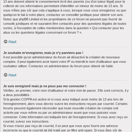
13 ans doivent obtenir le consentement écrit des parents (ou d’un tuteur légal) pour la
collecte de ces informations permettant d’identifier un mineur de moins de 13 ans. Si
vous n’êtes pas sûr que cela s’applique à vous, lorsque vous vous enregistrez ou que
quelqu’un le fait à votre place, contactez un conseiller juridique pour obtenir son avis.
Notez que phpBB Limited et les propriétaires de ce forum ne peuvent pas fournir de
conseils juridiques et ne sauraient être contactés pour des questions légales de toutes
sortes, à l’exception de celles mentionnées dans la question « Qui contacter pour les
abus ou les questions légales concernant ce forum ? ».
Haut
Je souhaite m’enregistrer, mais je n’y parviens pas !
Il est possible qu’un administrateur du forum ait désactivé la création de nouveaux
comptes. Il peut également avoir banni votre IP ou interdit le nom d’utilisateur que vous
souhaitez utiliser. Contactez un administrateur du forum pour obtenir de l’aide.
Haut
Je suis enregistré mais je ne peux pas me connecter !
Vérifiez, en premier, votre nom d’utilisateur et votre mot de passe. S’ils sont corrects, il y
a deux possibilités :
Si la gestion COPPA est active et si vous avez indiqué avoir moins de 13 ans lors de
l’enregistrement, alors vous devrez suivre les instructions reçues par courriel. Certains
forums peuvent également nécessiter que toute nouvelle création de compte soit
activée par vous-même ou par un administrateur avant que vous puissiez vous
connecter. Cette information est indiquée lors de l’enregistrement. Si vous avez reçu un
courriel, suivez ses instructions.
Si vous n’avez pas reçu de courriel, il se peut que vous ayez fourni une adresse
incorrecte ou que le courriel ait été traité par un filtre anti-spam. Si vous êtes sûr de