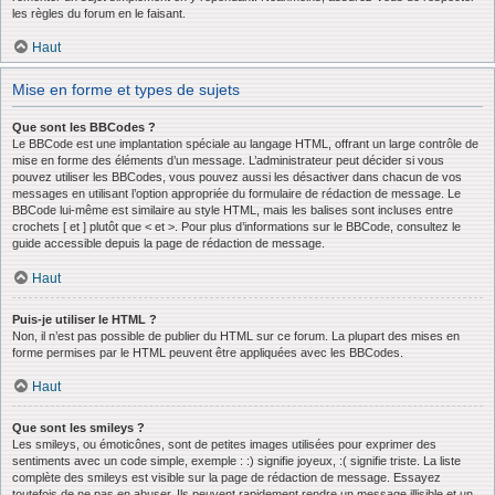
les règles du forum en le faisant.
Haut
Mise en forme et types de sujets
Que sont les BBCodes ?
Le BBCode est une implantation spéciale au langage HTML, offrant un large contrôle de
mise en forme des éléments d’un message. L’administrateur peut décider si vous
pouvez utiliser les BBCodes, vous pouvez aussi les désactiver dans chacun de vos
messages en utilisant l’option appropriée du formulaire de rédaction de message. Le
BBCode lui-même est similaire au style HTML, mais les balises sont incluses entre
crochets [ et ] plutôt que < et >. Pour plus d’informations sur le BBCode, consultez le
guide accessible depuis la page de rédaction de message.
Haut
Puis-je utiliser le HTML ?
Non, il n’est pas possible de publier du HTML sur ce forum. La plupart des mises en
forme permises par le HTML peuvent être appliquées avec les BBCodes.
Haut
Que sont les smileys ?
Les smileys, ou émoticônes, sont de petites images utilisées pour exprimer des
sentiments avec un code simple, exemple : :) signifie joyeux, :( signifie triste. La liste
complète des smileys est visible sur la page de rédaction de message. Essayez
toutefois de ne pas en abuser. Ils peuvent rapidement rendre un message illisible et un