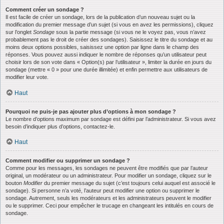
Comment créer un sondage ?
Il est facile de créer un sondage, lors de la publication d’un nouveau sujet ou la
modification du premier message d’un sujet (si vous en avez les permissions), cliquez
sur l’onglet
Sondage
sous la partie message (si vous ne le voyez pas, vous n’avez
probablement pas le droit de créer des sondages). Saisissez le titre du sondage et au
moins deux options possibles, saisissez une option par ligne dans le champ des
réponses. Vous pouvez aussi indiquer le nombre de réponses qu’un utilisateur peut
choisir lors de son vote dans « Option(s) par l’utilisateur », limiter la durée en jours du
sondage (mettre « 0 » pour une durée illimitée) et enfin permettre aux utilisateurs de
modifier leur vote.
Haut
Pourquoi ne puis-je pas ajouter plus d’options à mon sondage ?
Le nombre d’options maximum par sondage est défini par l’administrateur. Si vous avez
besoin d’indiquer plus d’options, contactez-le.
Haut
Comment modifier ou supprimer un sondage ?
Comme pour les messages, les sondages ne peuvent être modifiés que par l’auteur
original, un modérateur ou un administrateur. Pour modifier un sondage, cliquez sur le
bouton
Modifier
du premier message du sujet (c’est toujours celui auquel est associé le
sondage). Si personne n’a voté, l’auteur peut modifier une option ou supprimer le
sondage. Autrement, seuls les modérateurs et les administrateurs peuvent le modifier
ou le supprimer. Ceci pour empêcher le trucage en changeant les intitulés en cours de
sondage.