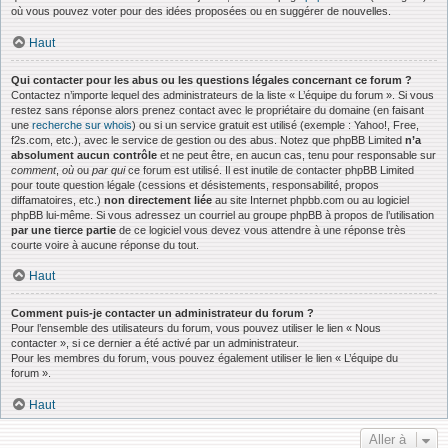
où vous pouvez voter pour des idées proposées ou en suggérer de nouvelles.
Haut
Qui contacter pour les abus ou les questions légales concernant ce forum ?
Contactez n’importe lequel des administrateurs de la liste « L’équipe du forum ». Si vous
restez sans réponse alors prenez contact avec le propriétaire du domaine (en faisant
une
recherche sur whois
) ou si un service gratuit est utilisé (exemple : Yahoo!, Free,
f2s.com, etc.), avec le service de gestion ou des abus. Notez que phpBB Limited
n’a
absolument aucun contrôle
et ne peut être, en aucun cas, tenu pour responsable sur
comment
,
où
ou
par qui
ce forum est utilisé. Il est inutile de contacter phpBB Limited
pour toute question légale (cessions et désistements, responsabilité, propos
diffamatoires, etc.)
non directement liée
au site Internet phpbb.com ou au logiciel
phpBB lui-même. Si vous adressez un courriel au groupe phpBB à propos de l’utilisation
par une tierce partie
de ce logiciel vous devez vous attendre à une réponse très
courte voire à aucune réponse du tout.
Haut
Comment puis-je contacter un administrateur du forum ?
Pour l’ensemble des utilisateurs du forum, vous pouvez utiliser le lien « Nous
contacter », si ce dernier a été activé par un administrateur.
Pour les membres du forum, vous pouvez également utiliser le lien « L’équipe du
forum ».
Haut
Aller à