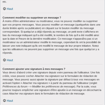
etc.
Haut
Comment modifier ou supprimer un message ?
À moins d’être administrateur ou modérateur, vous ne pouvez modifier ou supprimer
que vos propres messages. Vous pouvez modifier un message (quelquefois dans une
durée limitée après sa publication) en cliquant sur le bouton
modifier
du message
correspondant. Si quelqu’un a déjà répondu au message, un petit texte s’affichera en
bas du message indiquant qu’il a été modifié, le nombre de fois qu’il a été modifié ainsi
que la date et l’heure de la dernière modification. Ce message n’apparaîtra pas si un
modérateur ou un administrateur modifie le message, cependant ils ont la possibilité de
laisser une note indiquant qu’ils ont modifié le message de leur propre initiative. Notez
que les utilisateurs ne peuvent pas supprimer un message une fois que quelqu’un y a
répondu.
Haut
Comment ajouter une signature à mes messages ?
Vous devez d’abord créer une signature depuis votre panneau de l’utilisateur. Une fois
créée, vous pouvez cocher
Attacher ma signature
sur le formulaire de rédaction de
message. Vous pouvez aussi ajouter la signature par défaut à tous vos messages en
activant l’option « Attacher ma signature » à partir du panneau de l’utilisateur (onglet
Préférences du forum --> Modifier les préférences de message
). Par la suite, vous
pourrez toujours empêcher une signature d’être ajoutée à un message en décochant la
case
Attacher ma signature
dans le formulaire de rédaction de message.
Haut