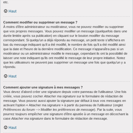
etc.
Haut
Comment modifier ou supprimer un message ?
À moins d’être administrateur ou modérateur, vous ne pouvez modifier ou supprimer
que vos propres messages. Vous pouvez modifier un message (quelquefois dans une
durée limitée après sa publication) en cliquant sur le bouton
modifier
du message
correspondant. Si quelqu’un a déjà répondu au message, un petit texte s’affichera en
bas du message indiquant qu’il a été modifié, le nombre de fois qu’il a été modifié ainsi
que la date et l’heure de la dernière modification. Ce message n’apparaîtra pas si un
modérateur ou un administrateur modifie le message, cependant ils ont la possibilité de
laisser une note indiquant qu’ils ont modifié le message de leur propre initiative. Notez
que les utilisateurs ne peuvent pas supprimer un message une fois que quelqu’un y a
répondu.
Haut
Comment ajouter une signature à mes messages ?
Vous devez d’abord créer une signature depuis votre panneau de l’utilisateur. Une fois
créée, vous pouvez cocher
Attacher ma signature
sur le formulaire de rédaction de
message. Vous pouvez aussi ajouter la signature par défaut à tous vos messages en
activant l’option « Attacher ma signature » à partir du panneau de l’utilisateur (onglet
Préférences du forum --> Modifier les préférences de message
). Par la suite, vous
pourrez toujours empêcher une signature d’être ajoutée à un message en décochant la
case
Attacher ma signature
dans le formulaire de rédaction de message.
Haut