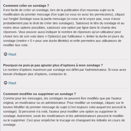
Comment créer un sondage ?
Il est facile de créer un sondage, lors de la publication d’un nouveau sujet ou la
modification du premier message d’un sujet (si vous en avez les permissions), cliquez
sur l’onglet
Sondage
sous la partie message (si vous ne le voyez pas, vous n’avez
probablement pas le droit de créer des sondages). Saisissez le titre du sondage et au
moins deux options possibles, saisissez une option par ligne dans le champ des
réponses. Vous pouvez aussi indiquer le nombre de réponses qu’un utilisateur peut
choisir lors de son vote dans « Option(s) par l’utilisateur », limiter la durée en jours du
sondage (mettre « 0 » pour une durée illimitée) et enfin permettre aux utilisateurs de
modifier leur vote.
Haut
Pourquoi ne puis-je pas ajouter plus d’options à mon sondage ?
Le nombre d’options maximum par sondage est défini par l’administrateur. Si vous avez
besoin d’indiquer plus d’options, contactez-le.
Haut
Comment modifier ou supprimer un sondage ?
Comme pour les messages, les sondages ne peuvent être modifiés que par l’auteur
original, un modérateur ou un administrateur. Pour modifier un sondage, cliquez sur le
bouton
Modifier
du premier message du sujet (c’est toujours celui auquel est associé le
sondage). Si personne n’a voté, l’auteur peut modifier une option ou supprimer le
sondage. Autrement, seuls les modérateurs et les administrateurs peuvent le modifier
ou le supprimer. Ceci pour empêcher le trucage en changeant les intitulés en cours de
sondage.