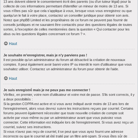
13 ans doivent obtenir le consentement écrit des parents (ou d’un tuteur légal) pour la
collecte de ces informations permettant d’identifier un mineur de moins de 13 ans. Si
vous n’êtes pas sûr que cela s’applique à vous, lorsque vous vous enregistrez ou que
quelqu’un le fait à votre place, contactez un conseiller juridique pour obtenir son avis.
Notez que phpBB Limited et les propriétaires de ce forum ne peuvent pas fournir de
conseils juridiques et ne sauraient être contactés pour des questions légales de toutes
sortes, à l’exception de celles mentionnées dans la question « Qui contacter pour les
abus ou les questions légales concernant ce forum ? ».
Haut
Je souhaite m’enregistrer, mais je n’y parviens pas !
Il est possible qu’un administrateur du forum ait désactivé la création de nouveaux
comptes. Il peut également avoir banni votre IP ou interdit le nom d’utilisateur que vous
souhaitez utiliser. Contactez un administrateur du forum pour obtenir de l’aide.
Haut
Je suis enregistré mais je ne peux pas me connecter !
Vérifiez, en premier, votre nom d’utilisateur et votre mot de passe. S’ils sont corrects, il y
a deux possibilités :
Si la gestion COPPA est active et si vous avez indiqué avoir moins de 13 ans lors de
l’enregistrement, alors vous devrez suivre les instructions reçues par courriel. Certains
forums peuvent également nécessiter que toute nouvelle création de compte soit
activée par vous-même ou par un administrateur avant que vous puissiez vous
connecter. Cette information est indiquée lors de l’enregistrement. Si vous avez reçu un
courriel, suivez ses instructions.
Si vous n’avez pas reçu de courriel, il se peut que vous ayez fourni une adresse
incorrecte ou que le courriel ait été traité par un filtre anti-spam. Si vous êtes sûr de