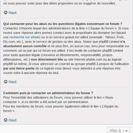
où vous pouvez voter pour des idées proposées ou en suggérer de nouvelles.
Haut
Qui contacter pour les abus ou les questions légales concernant ce forum ?
Contactez n’importe lequel des administrateurs de la liste « L’équipe du forum ». Si vous
restez sans réponse alors prenez contact avec le propriétaire du domaine (en faisant
une
recherche sur whois
) ou si un service gratuit est utilisé (exemple : Yahoo!, Free,
f2s.com, etc.), avec le service de gestion ou des abus. Notez que phpBB Limited
n’a
absolument aucun contrôle
et ne peut être, en aucun cas, tenu pour responsable sur
comment
,
où
ou
par qui
ce forum est utilisé. Il est inutile de contacter phpBB Limited
pour toute question légale (cessions et désistements, responsabilité, propos
diffamatoires, etc.)
non directement liée
au site Internet phpbb.com ou au logiciel
phpBB lui-même. Si vous adressez un courriel au groupe phpBB à propos de l’utilisation
par une tierce partie
de ce logiciel vous devez vous attendre à une réponse très
courte voire à aucune réponse du tout.
Haut
Comment puis-je contacter un administrateur du forum ?
Pour l’ensemble des utilisateurs du forum, vous pouvez utiliser le lien « Nous
contacter », si ce dernier a été activé par un administrateur.
Pour les membres du forum, vous pouvez également utiliser le lien « L’équipe du
forum ».
Haut
Aller à