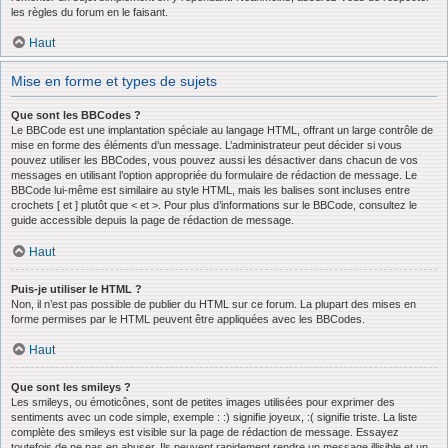
les règles du forum en le faisant.
Haut
Mise en forme et types de sujets
Que sont les BBCodes ?
Le BBCode est une implantation spéciale au langage HTML, offrant un large contrôle de
mise en forme des éléments d’un message. L’administrateur peut décider si vous
pouvez utiliser les BBCodes, vous pouvez aussi les désactiver dans chacun de vos
messages en utilisant l’option appropriée du formulaire de rédaction de message. Le
BBCode lui-même est similaire au style HTML, mais les balises sont incluses entre
crochets [ et ] plutôt que < et >. Pour plus d’informations sur le BBCode, consultez le
guide accessible depuis la page de rédaction de message.
Haut
Puis-je utiliser le HTML ?
Non, il n’est pas possible de publier du HTML sur ce forum. La plupart des mises en
forme permises par le HTML peuvent être appliquées avec les BBCodes.
Haut
Que sont les smileys ?
Les smileys, ou émoticônes, sont de petites images utilisées pour exprimer des
sentiments avec un code simple, exemple : :) signifie joyeux, :( signifie triste. La liste
complète des smileys est visible sur la page de rédaction de message. Essayez
toutefois de ne pas en abuser. Ils peuvent rapidement rendre un message illisible et un