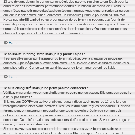
13 ans doivent obtenir le consentement écrit des parents (ou d’un tuteur légal) pour la
collecte de ces informations permettant d’identifier un mineur de moins de 13 ans. Si
vous n’êtes pas sûr que cela s’applique à vous, lorsque vous vous enregistrez ou que
quelqu’un le fait à votre place, contactez un conseiller juridique pour obtenir son avis.
Notez que phpBB Limited et les propriétaires de ce forum ne peuvent pas fournir de
conseils juridiques et ne sauraient être contactés pour des questions légales de toutes
sortes, à l’exception de celles mentionnées dans la question « Qui contacter pour les
abus ou les questions légales concernant ce forum ? ».
Haut
Je souhaite m’enregistrer, mais je n’y parviens pas !
Il est possible qu’un administrateur du forum ait désactivé la création de nouveaux
comptes. Il peut également avoir banni votre IP ou interdit le nom d’utilisateur que vous
souhaitez utiliser. Contactez un administrateur du forum pour obtenir de l’aide.
Haut
Je suis enregistré mais je ne peux pas me connecter !
Vérifiez, en premier, votre nom d’utilisateur et votre mot de passe. S’ils sont corrects, il y
a deux possibilités :
Si la gestion COPPA est active et si vous avez indiqué avoir moins de 13 ans lors de
l’enregistrement, alors vous devrez suivre les instructions reçues par courriel. Certains
forums peuvent également nécessiter que toute nouvelle création de compte soit
activée par vous-même ou par un administrateur avant que vous puissiez vous
connecter. Cette information est indiquée lors de l’enregistrement. Si vous avez reçu un
courriel, suivez ses instructions.
Si vous n’avez pas reçu de courriel, il se peut que vous ayez fourni une adresse
incorrecte ou que le courriel ait été traité par un filtre anti-spam. Si vous êtes sûr de