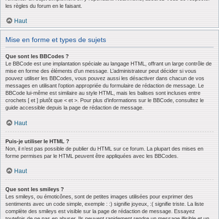
les règles du forum en le faisant.
Haut
Mise en forme et types de sujets
Que sont les BBCodes ?
Le BBCode est une implantation spéciale au langage HTML, offrant un large contrôle de
mise en forme des éléments d’un message. L’administrateur peut décider si vous
pouvez utiliser les BBCodes, vous pouvez aussi les désactiver dans chacun de vos
messages en utilisant l’option appropriée du formulaire de rédaction de message. Le
BBCode lui-même est similaire au style HTML, mais les balises sont incluses entre
crochets [ et ] plutôt que < et >. Pour plus d’informations sur le BBCode, consultez le
guide accessible depuis la page de rédaction de message.
Haut
Puis-je utiliser le HTML ?
Non, il n’est pas possible de publier du HTML sur ce forum. La plupart des mises en
forme permises par le HTML peuvent être appliquées avec les BBCodes.
Haut
Que sont les smileys ?
Les smileys, ou émoticônes, sont de petites images utilisées pour exprimer des
sentiments avec un code simple, exemple : :) signifie joyeux, :( signifie triste. La liste
complète des smileys est visible sur la page de rédaction de message. Essayez
toutefois de ne pas en abuser. Ils peuvent rapidement rendre un message illisible et un