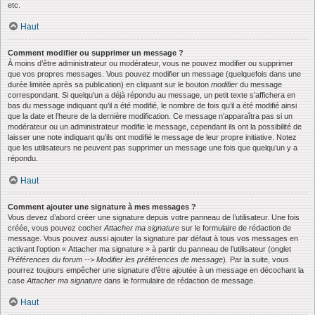
etc.
Haut
Comment modifier ou supprimer un message ?
À moins d’être administrateur ou modérateur, vous ne pouvez modifier ou supprimer
que vos propres messages. Vous pouvez modifier un message (quelquefois dans une
durée limitée après sa publication) en cliquant sur le bouton
modifier
du message
correspondant. Si quelqu’un a déjà répondu au message, un petit texte s’affichera en
bas du message indiquant qu’il a été modifié, le nombre de fois qu’il a été modifié ainsi
que la date et l’heure de la dernière modification. Ce message n’apparaîtra pas si un
modérateur ou un administrateur modifie le message, cependant ils ont la possibilité de
laisser une note indiquant qu’ils ont modifié le message de leur propre initiative. Notez
que les utilisateurs ne peuvent pas supprimer un message une fois que quelqu’un y a
répondu.
Haut
Comment ajouter une signature à mes messages ?
Vous devez d’abord créer une signature depuis votre panneau de l’utilisateur. Une fois
créée, vous pouvez cocher
Attacher ma signature
sur le formulaire de rédaction de
message. Vous pouvez aussi ajouter la signature par défaut à tous vos messages en
activant l’option « Attacher ma signature » à partir du panneau de l’utilisateur (onglet
Préférences du forum --> Modifier les préférences de message
). Par la suite, vous
pourrez toujours empêcher une signature d’être ajoutée à un message en décochant la
case
Attacher ma signature
dans le formulaire de rédaction de message.
Haut