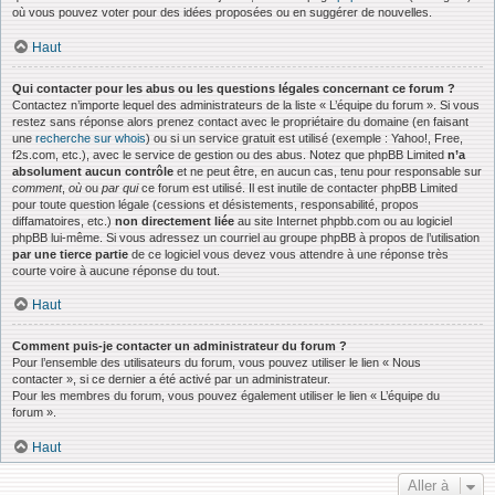
où vous pouvez voter pour des idées proposées ou en suggérer de nouvelles.
Haut
Qui contacter pour les abus ou les questions légales concernant ce forum ?
Contactez n’importe lequel des administrateurs de la liste « L’équipe du forum ». Si vous
restez sans réponse alors prenez contact avec le propriétaire du domaine (en faisant
une
recherche sur whois
) ou si un service gratuit est utilisé (exemple : Yahoo!, Free,
f2s.com, etc.), avec le service de gestion ou des abus. Notez que phpBB Limited
n’a
absolument aucun contrôle
et ne peut être, en aucun cas, tenu pour responsable sur
comment
,
où
ou
par qui
ce forum est utilisé. Il est inutile de contacter phpBB Limited
pour toute question légale (cessions et désistements, responsabilité, propos
diffamatoires, etc.)
non directement liée
au site Internet phpbb.com ou au logiciel
phpBB lui-même. Si vous adressez un courriel au groupe phpBB à propos de l’utilisation
par une tierce partie
de ce logiciel vous devez vous attendre à une réponse très
courte voire à aucune réponse du tout.
Haut
Comment puis-je contacter un administrateur du forum ?
Pour l’ensemble des utilisateurs du forum, vous pouvez utiliser le lien « Nous
contacter », si ce dernier a été activé par un administrateur.
Pour les membres du forum, vous pouvez également utiliser le lien « L’équipe du
forum ».
Haut
Aller à