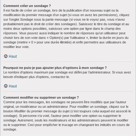
Comment créer un sondage ?
Il est facile de créer un sondage, lors de la publication d’un nouveau sujet ou la
modification du premier message d’un sujet (si vous en avez les permissions), cliquez
sur l’onglet
Sondage
sous la partie message (si vous ne le voyez pas, vous n’avez
probablement pas le droit de créer des sondages). Saisissez le titre du sondage et au
moins deux options possibles, saisissez une option par ligne dans le champ des
réponses. Vous pouvez aussi indiquer le nombre de réponses qu’un utilisateur peut
choisir lors de son vote dans « Option(s) par l’utilisateur », limiter la durée en jours du
sondage (mettre « 0 » pour une durée illimitée) et enfin permettre aux utilisateurs de
modifier leur vote.
Haut
Pourquoi ne puis-je pas ajouter plus d’options à mon sondage ?
Le nombre d’options maximum par sondage est défini par l’administrateur. Si vous avez
besoin d’indiquer plus d’options, contactez-le.
Haut
Comment modifier ou supprimer un sondage ?
Comme pour les messages, les sondages ne peuvent être modifiés que par l’auteur
original, un modérateur ou un administrateur. Pour modifier un sondage, cliquez sur le
bouton
Modifier
du premier message du sujet (c’est toujours celui auquel est associé le
sondage). Si personne n’a voté, l’auteur peut modifier une option ou supprimer le
sondage. Autrement, seuls les modérateurs et les administrateurs peuvent le modifier
ou le supprimer. Ceci pour empêcher le trucage en changeant les intitulés en cours de
sondage.