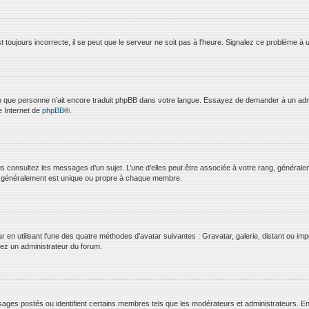
 toujours incorrecte, il se peut que le serveur ne soit pas à l’heure. Signalez ce problème à 
bien que personne n’ait encore traduit phpBB dans votre langue. Essayez de demander à un admini
e Internet de
phpBB
®.
us consultez les messages d’un sujet. L’une d’elles peut être associée à votre rang, général
t généralement est unique ou propre à chaque membre.
ar en utilisant l’une des quatre méthodes d’avatar suivantes : Gravatar, galerie, distant ou imp
ctez un administrateur du forum.
ages postés ou identifient certains membres tels que les modérateurs et administrateurs. En g