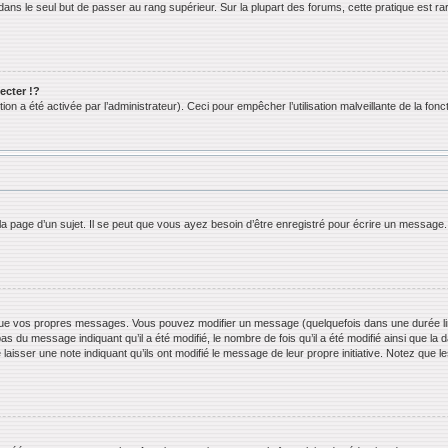
ans le seul but de passer au rang supérieur. Sur la plupart des forums, cette pratique est ra
cter !?
n a été activée par l’administrateur). Ceci pour empêcher l’utilisation malveillante de la foncti
 page d’un sujet. Il se peut que vous ayez besoin d’être enregistré pour écrire un message.
ue vos propres messages. Vous pouvez modifier un message (quelquefois dans une durée limi
 du message indiquant qu’il a été modifié, le nombre de fois qu’il a été modifié ainsi que la 
 laisser une note indiquant qu’ils ont modifié le message de leur propre initiative. Notez que