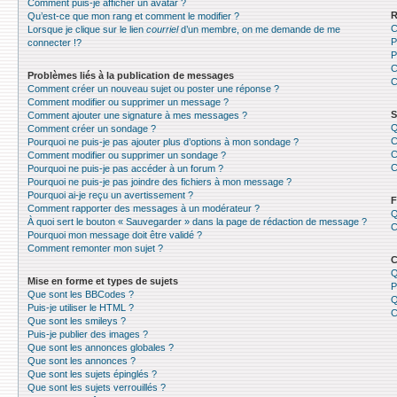
Comment puis-je afficher un avatar ?
R
Qu’est-ce que mon rang et comment le modifier ?
C
Lorsque je clique sur le lien
courriel
d’un membre, on me demande de me
P
connecter !?
P
C
Problèmes liés à la publication de messages
C
Comment créer un nouveau sujet ou poster une réponse ?
Comment modifier ou supprimer un message ?
S
Comment ajouter une signature à mes messages ?
Q
Comment créer un sondage ?
C
Pourquoi ne puis-je pas ajouter plus d’options à mon sondage ?
C
Comment modifier ou supprimer un sondage ?
C
Pourquoi ne puis-je pas accéder à un forum ?
Pourquoi ne puis-je pas joindre des fichiers à mon message ?
Pourquoi ai-je reçu un avertissement ?
F
Comment rapporter des messages à un modérateur ?
Q
À quoi sert le bouton « Sauvegarder » dans la page de rédaction de message ?
C
Pourquoi mon message doit être validé ?
Comment remonter mon sujet ?
C
Q
Mise en forme et types de sujets
P
Que sont les BBCodes ?
Q
Puis-je utiliser le HTML ?
C
Que sont les smileys ?
Puis-je publier des images ?
Que sont les annonces globales ?
Que sont les annonces ?
Que sont les sujets épinglés ?
Que sont les sujets verrouillés ?