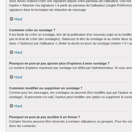
Vous devez d’abord créer une signature depuis votre panneau de l’utilisateur. Une fo
l’option « Attacher ma signature » à partir du panneau de l’utilisateur (onglet
Préférence
signature
dans le formulaire de rédaction de message.
Haut
Comment créer un sondage ?
Il est facile de créer un sondage, lors de la publication d’un nouveau sujet ou la modif
pas le droit de créer des sondages). Saisissez le titre du sondage et au moins deux o
dans « Option(s) par l’utilisateur », limiter la durée en jours du sondage (mettre « 0 » po
Haut
Pourquoi ne puis-je pas ajouter plus d’options à mon sondage ?
Le nombre d’options maximum par sondage est défini par l’administrateur. Si vous avez 
Haut
Comment modifier ou supprimer un sondage ?
Comme pour les messages, les sondages ne peuvent être modifiés que par l’auteur ori
sondage). Si personne n’a voté, l’auteur peut modifier une option ou supprimer le son
Haut
Pourquoi ne puis-je pas accéder à un forum ?
Certains forums peuvent être réservés à certains utilisateurs ou groupes. Pour les co
donc les contacter.