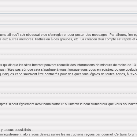
orums afin qu’il soit nécessaire de s’enregistrer pour poster des messages. Par ailleurs, l’en
ls aux autres membres, l’adhésion à des groupes, etc. La création d’un compte est rapide et 
s qui dit que les sites Internet pouvant recueillir des informations de mineurs de moins de 13 
ous n’êtes pas sûr que cela s’applique à vous, lorsque vous vous enregistrez ou que quelqu’un 
juridiques et ne sauraient être contactés pour des questions légales de toutes sortes, à l’ex
tes. Il peut également avoir banni votre IP ou interdit le nom d’utilisateur que vous souhaitez 
 y a deux possibilités :
’enregistrement, alors vous devrez suivre les instructions reçues par courriel. Certains for