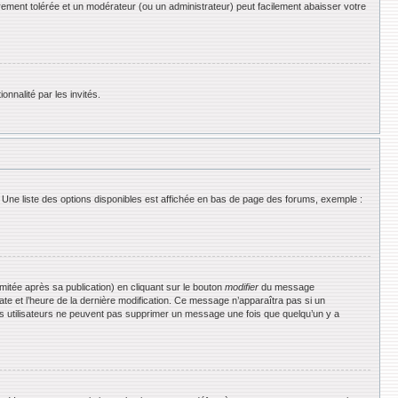
rement tolérée et un modérateur (ou un administrateur) peut facilement abaisser votre
onnalité par les invités.
 Une liste des options disponibles est affichée en bas de page des forums, exemple :
tée après sa publication) en cliquant sur le bouton
modifier
du message
date et l’heure de la dernière modification. Ce message n’apparaîtra pas si un
 les utilisateurs ne peuvent pas supprimer un message une fois que quelqu’un y a