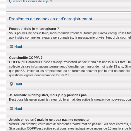
Que sont les icônes de sujet ?
Problèmes de connexion et d’enregistrement
Pourquoi dois-je m’enregistrer ?
Vous pouvez ne pas le faire, mais l’administrateur du forum peut avoir configuré les f
aux invités comme les avatars personnalisés, la messagerie privée, l’envoi de courrie
Haut
Que signifie COPPA ?
COPPA (ou
Children’s Online Privacy Protection Act
de 1998) est une loi aux États-Uni
collecte de ces informations permettant d’identifier un mineur de moins de 13 ans. Si v
que phpBB Limited et les propriétaires de ce forum ne peuvent pas fournir de conseils 
questions légales concernant ce forum ? ».
Haut
Je souhaite m’enregistrer, mais je n’y parviens pas !
Il est possible qu’un administrateur du forum ait désactivé la création de nouveaux comp
Haut
Je suis enregistré mais je ne peux pas me connecter !
Vérifiez, en premier, votre nom d’utilisateur et votre mot de passe. S’ils sont corrects, il
Si la gestion COPPA est active et si vous avez indiqué avoir moins de 13 ans lors de l