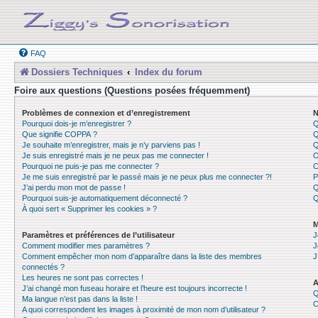
FAQ
Dossiers Techniques
Index du forum
Foire aux questions (Questions posées fréquemment)
Problèmes de connexion et d’enregistrement
N
Pourquoi dois-je m’enregistrer ?
Q
Que signifie COPPA ?
Q
Je souhaite m’enregistrer, mais je n’y parviens pas !
Q
Je suis enregistré mais je ne peux pas me connecter !
O
Pourquoi ne puis-je pas me connecter ?
C
Je me suis enregistré par le passé mais je ne peux plus me connecter ?!
P
J’ai perdu mon mot de passe !
Q
Pourquoi suis-je automatiquement déconnecté ?
Q
À quoi sert « Supprimer les cookies » ?
M
Paramètres et préférences de l’utilisateur
J
Comment modifier mes paramètres ?
J
Comment empêcher mon nom d’apparaître dans la liste des membres
J
connectés ?
Les heures ne sont pas correctes !
A
J’ai changé mon fuseau horaire et l’heure est toujours incorrecte !
Q
Ma langue n’est pas dans la liste !
C
A quoi correspondent les images à proximité de mon nom d’utilisateur ?