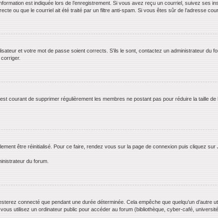
rmation est indiquée lors de l’enregistrement. Si vous avez reçu un courriel, suivez ses ins
te ou que le courriel ait été traité par un filtre anti-spam. Si vous êtes sûr de l’adresse cour
lisateur et votre mot de passe soient corrects. S’ils le sont, contactez un administrateur du f
 corriger.
il est courant de supprimer régulièrement les membres ne postant pas pour réduire la taille de
lement être réinitialisé. Pour ce faire, rendez vous sur la page de connexion puis cliquez sur
inistrateur du forum.
esterez connecté que pendant une durée déterminée. Cela empêche que quelqu’un d’autre utili
us utilisez un ordinateur public pour accéder au forum (bibliothèque, cyber-café, université,