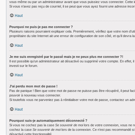
vous-même ou par un administrateur avant que vous puissiez vous connecter. Cette info
Si vous n’avez pas reçu de courriel, il se peut que vous ayez fourni une adresse incorrec
Haut
Pourquoi ne puis-je pas me connecter ?
Plusieurs raisons pourraient expliquer cela. Premièrement, vérifiez que votre nom d’uti
propriétaire du site Internet ait une erreur de configuration de son côté, et qu’il devra la
Haut
Je me suis enregistré par le passé mais je ne peux plus me connecter ?!
Il est possible qu’un administrateur ait désactivé ou supprimé votre compte. En effet, 
investi sur le forum.
Haut
J’ai perdu mon mot de passe !
Pas de panique ! Bien que votre mot de passe ne puisse pas être récupéré, il peut faci
pouvoir à nouveau vous connecter.
Si toutefois vous ne parveniez pas à réinitialiser votre mot de passe, contactez un adm
Haut
Pourquoi suis-je automatiquement déconnecté ?
Si vous ne cochez pas la case
Se souvenir de moi
lors de votre connexion, vous ne r
cochez la case
Se souvenir de moi
lors de la connexion. Ce n’est pas recommandé si vo
désactivé cette fonctionnalité.