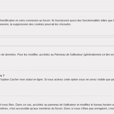
ification et votre connexion au forum. Ils fournissent aussi des fonctionnalités telles que l
exion, la suppression des cookies pourrait les résoudre.
 de données. Pour les modifier, accédez au
Panneau de l’utilisateur
(généralement ce lien est
és ?
l’option
Cacher mon statut en ligne
. Si vous activez cette option vous ne serez visible que
equel vous êtes. Dans ce cas, accédez au
panneau de l’utilisateur
et modifiez le fuseau horaire 
mètres, n’est accessible qu’aux membres du forum. Donc si vous n’êtes pas enregistré, c’est