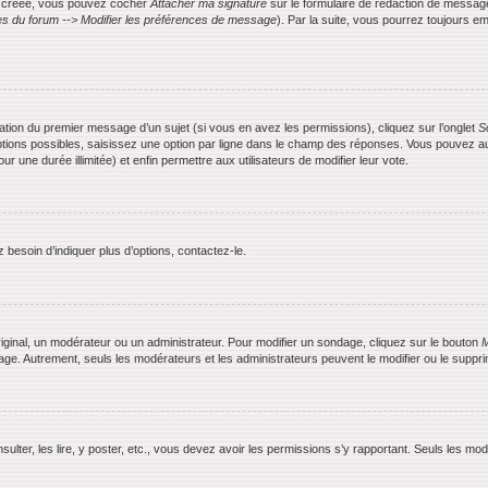
is créée, vous pouvez cocher
Attacher ma signature
sur le formulaire de rédaction de messag
s du forum --> Modifier les préférences de message
). Par la suite, vous pourrez toujours
ication du premier message d’un sujet (si vous en avez les permissions), cliquez sur l’onglet
S
ptions possibles, saisissez une option par ligne dans le champ des réponses. Vous pouvez aus
ur une durée illimitée) et enfin permettre aux utilisateurs de modifier leur vote.
besoin d’indiquer plus d’options, contactez-le.
ginal, un modérateur ou un administrateur. Pour modifier un sondage, cliquez sur le bouton
M
dage. Autrement, seuls les modérateurs et les administrateurs peuvent le modifier ou le supp
nsulter, les lire, y poster, etc., vous devez avoir les permissions s’y rapportant. Seuls les