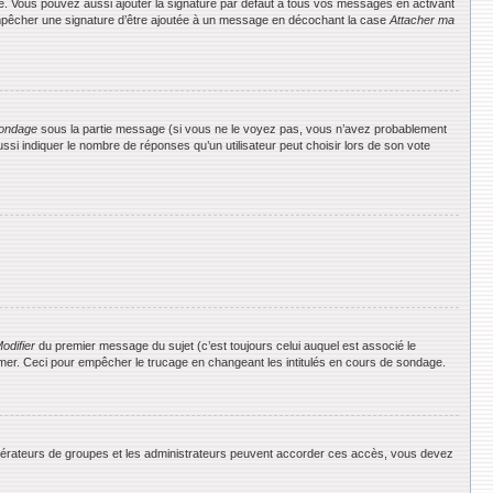
e. Vous pouvez aussi ajouter la signature par défaut à tous vos messages en activant
 empêcher une signature d’être ajoutée à un message en décochant la case
Attacher ma
ondage
sous la partie message (si vous ne le voyez pas, vous n’avez probablement
si indiquer le nombre de réponses qu’un utilisateur peut choisir lors de son vote
odifier
du premier message du sujet (c’est toujours celui auquel est associé le
rimer. Ceci pour empêcher le trucage en changeant les intitulés en cours de sondage.
 modérateurs de groupes et les administrateurs peuvent accorder ces accès, vous devez