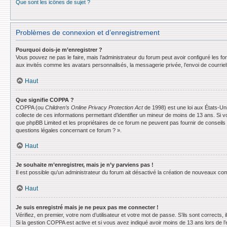
Que sont les icônes de sujet ?
Problèmes de connexion et d’enregistrement
Pourquoi dois-je m’enregistrer ?
Vous pouvez ne pas le faire, mais l’administrateur du forum peut avoir configuré les f
aux invités comme les avatars personnalisés, la messagerie privée, l’envoi de courrie
Haut
Que signifie COPPA ?
COPPA (ou
Children’s Online Privacy Protection Act
de 1998) est une loi aux États-Uni
collecte de ces informations permettant d’identifier un mineur de moins de 13 ans. Si v
que phpBB Limited et les propriétaires de ce forum ne peuvent pas fournir de conseils 
questions légales concernant ce forum ? ».
Haut
Je souhaite m’enregistrer, mais je n’y parviens pas !
Il est possible qu’un administrateur du forum ait désactivé la création de nouveaux comp
Haut
Je suis enregistré mais je ne peux pas me connecter !
Vérifiez, en premier, votre nom d’utilisateur et votre mot de passe. S’ils sont corrects, il
Si la gestion COPPA est active et si vous avez indiqué avoir moins de 13 ans lors de l