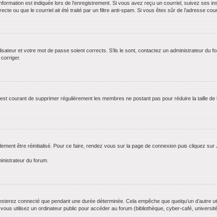
rmation est indiquée lors de l’enregistrement. Si vous avez reçu un courriel, suivez ses ins
te ou que le courriel ait été traité par un filtre anti-spam. Si vous êtes sûr de l’adresse cour
lisateur et votre mot de passe soient corrects. S’ils le sont, contactez un administrateur du f
 corriger.
il est courant de supprimer régulièrement les membres ne postant pas pour réduire la taille de
lement être réinitialisé. Pour ce faire, rendez vous sur la page de connexion puis cliquez sur
inistrateur du forum.
esterez connecté que pendant une durée déterminée. Cela empêche que quelqu’un d’autre utili
us utilisez un ordinateur public pour accéder au forum (bibliothèque, cyber-café, université,