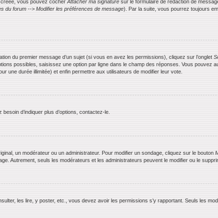
is créée, vous pouvez cocher
Attacher ma signature
sur le formulaire de rédaction de messag
s du forum --> Modifier les préférences de message
). Par la suite, vous pourrez toujours
ication du premier message d’un sujet (si vous en avez les permissions), cliquez sur l’onglet
S
ptions possibles, saisissez une option par ligne dans le champ des réponses. Vous pouvez aus
ur une durée illimitée) et enfin permettre aux utilisateurs de modifier leur vote.
besoin d’indiquer plus d’options, contactez-le.
ginal, un modérateur ou un administrateur. Pour modifier un sondage, cliquez sur le bouton
M
dage. Autrement, seuls les modérateurs et les administrateurs peuvent le modifier ou le supp
nsulter, les lire, y poster, etc., vous devez avoir les permissions s’y rapportant. Seuls les