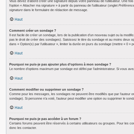
Vous devez d’abord créer une signature depuis votre panneau de l’utilisateur. Une fo
l’option « Attacher ma signature » à partir du panneau de l’utilisateur (onglet
Préférence
signature
dans le formulaire de rédaction de message.
Haut
Comment créer un sondage ?
Il est facile de créer un sondage, lors de la publication d’un nouveau sujet ou la modif
pas le droit de créer des sondages). Saisissez le titre du sondage et au moins deux o
dans « Option(s) par l’utilisateur », limiter la durée en jours du sondage (mettre « 0 » po
Haut
Pourquoi ne puis-je pas ajouter plus d’options à mon sondage ?
Le nombre d’options maximum par sondage est défini par l’administrateur. Si vous avez 
Haut
Comment modifier ou supprimer un sondage ?
Comme pour les messages, les sondages ne peuvent être modifiés que par l’auteur ori
sondage). Si personne n’a voté, l’auteur peut modifier une option ou supprimer le son
Haut
Pourquoi ne puis-je pas accéder à un forum ?
Certains forums peuvent être réservés à certains utilisateurs ou groupes. Pour les co
donc les contacter.