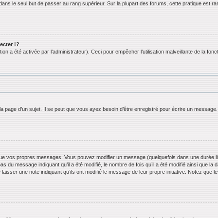
ans le seul but de passer au rang supérieur. Sur la plupart des forums, cette pratique est ra
cter !?
n a été activée par l’administrateur). Ceci pour empêcher l’utilisation malveillante de la foncti
 page d’un sujet. Il se peut que vous ayez besoin d’être enregistré pour écrire un message.
ue vos propres messages. Vous pouvez modifier un message (quelquefois dans une durée limi
 du message indiquant qu’il a été modifié, le nombre de fois qu’il a été modifié ainsi que la 
 laisser une note indiquant qu’ils ont modifié le message de leur propre initiative. Notez que