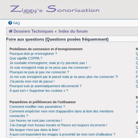
FAQ
Dossiers Techniques
Index du forum
Foire aux questions (Questions posées fréquemment)
Problèmes de connexion et d’enregistrement
N
Pourquoi dois-je m’enregistrer ?
Q
Que signifie COPPA ?
Q
Je souhaite m’enregistrer, mais je n’y parviens pas !
Q
Je suis enregistré mais je ne peux pas me connecter !
O
Pourquoi ne puis-je pas me connecter ?
C
Je me suis enregistré par le passé mais je ne peux plus me connecter ?!
P
J’ai perdu mon mot de passe !
Q
Pourquoi suis-je automatiquement déconnecté ?
Q
À quoi sert « Supprimer les cookies » ?
M
Paramètres et préférences de l’utilisateur
J
Comment modifier mes paramètres ?
J
Comment empêcher mon nom d’apparaître dans la liste des membres
J
connectés ?
Les heures ne sont pas correctes !
A
J’ai changé mon fuseau horaire et l’heure est toujours incorrecte !
Q
Ma langue n’est pas dans la liste !
C
A quoi correspondent les images à proximité de mon nom d’utilisateur ?