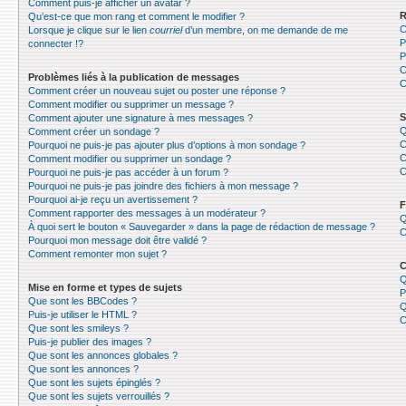
Comment puis-je afficher un avatar ?
R
Qu’est-ce que mon rang et comment le modifier ?
C
Lorsque je clique sur le lien
courriel
d’un membre, on me demande de me
P
connecter !?
P
C
Problèmes liés à la publication de messages
C
Comment créer un nouveau sujet ou poster une réponse ?
Comment modifier ou supprimer un message ?
S
Comment ajouter une signature à mes messages ?
Q
Comment créer un sondage ?
C
Pourquoi ne puis-je pas ajouter plus d’options à mon sondage ?
C
Comment modifier ou supprimer un sondage ?
C
Pourquoi ne puis-je pas accéder à un forum ?
Pourquoi ne puis-je pas joindre des fichiers à mon message ?
Pourquoi ai-je reçu un avertissement ?
F
Comment rapporter des messages à un modérateur ?
Q
À quoi sert le bouton « Sauvegarder » dans la page de rédaction de message ?
C
Pourquoi mon message doit être validé ?
Comment remonter mon sujet ?
C
Q
Mise en forme et types de sujets
P
Que sont les BBCodes ?
Q
Puis-je utiliser le HTML ?
C
Que sont les smileys ?
Puis-je publier des images ?
Que sont les annonces globales ?
Que sont les annonces ?
Que sont les sujets épinglés ?
Que sont les sujets verrouillés ?