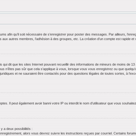
orums afin qu’il soit nécessaire de s’enregistrer pour poster des messages. Par ailleurs, l’en
ls aux autres membres, l’adhésion à des groupes, etc. La création d’un compte est rapide et 
s qui dit que les sites Internet pouvant recueillir des informations de mineurs de moins de 13 
ous n’êtes pas sûr que cela s’applique à vous, lorsque vous vous enregistrez ou que quelqu’un 
juridiques et ne sauraient être contactés pour des questions légales de toutes sortes, à l’ex
tes. Il peut également avoir banni votre IP ou interdit le nom d’utilisateur que vous souhaitez 
 y a deux possibilités :
’enregistrement, alors vous devrez suivre les instructions reçues par courriel. Certains for