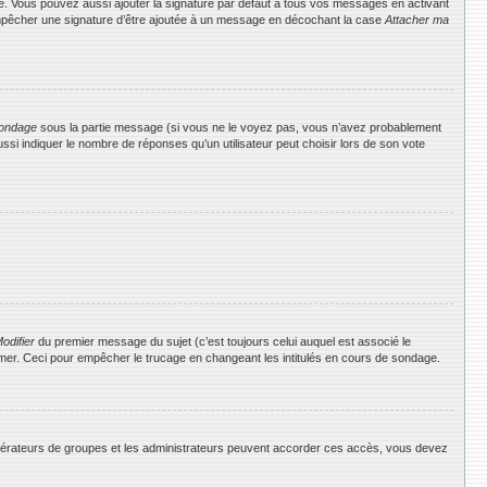
e. Vous pouvez aussi ajouter la signature par défaut à tous vos messages en activant
 empêcher une signature d’être ajoutée à un message en décochant la case
Attacher ma
ondage
sous la partie message (si vous ne le voyez pas, vous n’avez probablement
si indiquer le nombre de réponses qu’un utilisateur peut choisir lors de son vote
odifier
du premier message du sujet (c’est toujours celui auquel est associé le
rimer. Ceci pour empêcher le trucage en changeant les intitulés en cours de sondage.
 modérateurs de groupes et les administrateurs peuvent accorder ces accès, vous devez