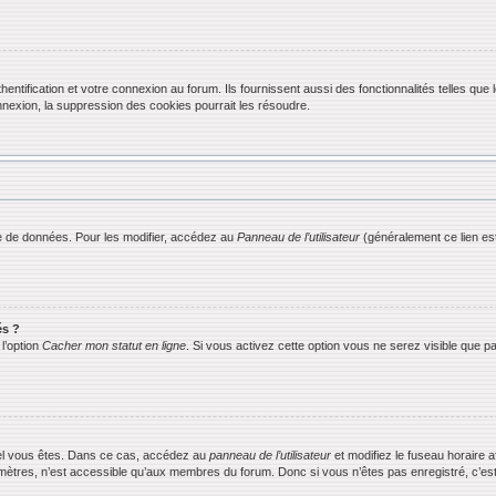
ification et votre connexion au forum. Ils fournissent aussi des fonctionnalités telles que l
exion, la suppression des cookies pourrait les résoudre.
 de données. Pour les modifier, accédez au
Panneau de l’utilisateur
(généralement ce lien est
és ?
l’option
Cacher mon statut en ligne
. Si vous activez cette option vous ne serez visible que
equel vous êtes. Dans ce cas, accédez au
panneau de l’utilisateur
et modifiez le fuseau horaire 
mètres, n’est accessible qu’aux membres du forum. Donc si vous n’êtes pas enregistré, c’est