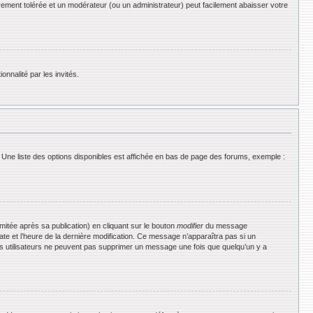
rement tolérée et un modérateur (ou un administrateur) peut facilement abaisser votre
onnalité par les invités.
 Une liste des options disponibles est affichée en bas de page des forums, exemple :
tée après sa publication) en cliquant sur le bouton
modifier
du message
date et l’heure de la dernière modification. Ce message n’apparaîtra pas si un
 les utilisateurs ne peuvent pas supprimer un message une fois que quelqu’un y a