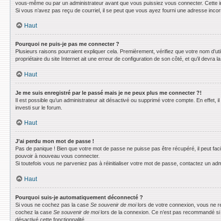
vous-même ou par un administrateur avant que vous puissiez vous connecter. Cette info
Si vous n’avez pas reçu de courriel, il se peut que vous ayez fourni une adresse incorrec
Haut
Pourquoi ne puis-je pas me connecter ?
Plusieurs raisons pourraient expliquer cela. Premièrement, vérifiez que votre nom d’uti
propriétaire du site Internet ait une erreur de configuration de son côté, et qu’il devra la
Haut
Je me suis enregistré par le passé mais je ne peux plus me connecter ?!
Il est possible qu’un administrateur ait désactivé ou supprimé votre compte. En effet, 
investi sur le forum.
Haut
J’ai perdu mon mot de passe !
Pas de panique ! Bien que votre mot de passe ne puisse pas être récupéré, il peut faci
pouvoir à nouveau vous connecter.
Si toutefois vous ne parveniez pas à réinitialiser votre mot de passe, contactez un adm
Haut
Pourquoi suis-je automatiquement déconnecté ?
Si vous ne cochez pas la case
Se souvenir de moi
lors de votre connexion, vous ne r
cochez la case
Se souvenir de moi
lors de la connexion. Ce n’est pas recommandé si vo
désactivé cette fonctionnalité.