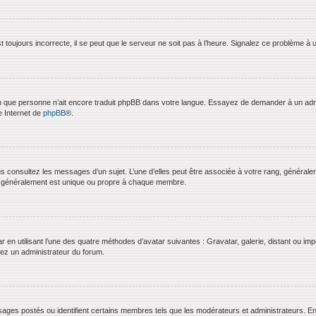
 toujours incorrecte, il se peut que le serveur ne soit pas à l’heure. Signalez ce problème à 
bien que personne n’ait encore traduit phpBB dans votre langue. Essayez de demander à un admini
e Internet de
phpBB
®.
us consultez les messages d’un sujet. L’une d’elles peut être associée à votre rang, général
t généralement est unique ou propre à chaque membre.
ar en utilisant l’une des quatre méthodes d’avatar suivantes : Gravatar, galerie, distant ou imp
ctez un administrateur du forum.
ages postés ou identifient certains membres tels que les modérateurs et administrateurs. En g