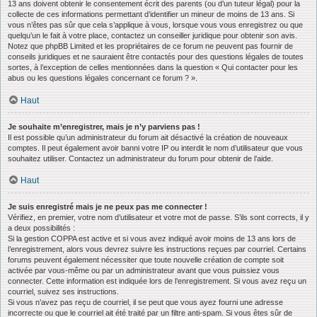
13 ans doivent obtenir le consentement écrit des parents (ou d’un tuteur légal) pour la
collecte de ces informations permettant d’identifier un mineur de moins de 13 ans. Si
vous n’êtes pas sûr que cela s’applique à vous, lorsque vous vous enregistrez ou que
quelqu’un le fait à votre place, contactez un conseiller juridique pour obtenir son avis.
Notez que phpBB Limited et les propriétaires de ce forum ne peuvent pas fournir de
conseils juridiques et ne sauraient être contactés pour des questions légales de toutes
sortes, à l’exception de celles mentionnées dans la question « Qui contacter pour les
abus ou les questions légales concernant ce forum ? ».
Haut
Je souhaite m’enregistrer, mais je n’y parviens pas !
Il est possible qu’un administrateur du forum ait désactivé la création de nouveaux
comptes. Il peut également avoir banni votre IP ou interdit le nom d’utilisateur que vous
souhaitez utiliser. Contactez un administrateur du forum pour obtenir de l’aide.
Haut
Je suis enregistré mais je ne peux pas me connecter !
Vérifiez, en premier, votre nom d’utilisateur et votre mot de passe. S’ils sont corrects, il y
a deux possibilités :
Si la gestion COPPA est active et si vous avez indiqué avoir moins de 13 ans lors de
l’enregistrement, alors vous devrez suivre les instructions reçues par courriel. Certains
forums peuvent également nécessiter que toute nouvelle création de compte soit
activée par vous-même ou par un administrateur avant que vous puissiez vous
connecter. Cette information est indiquée lors de l’enregistrement. Si vous avez reçu un
courriel, suivez ses instructions.
Si vous n’avez pas reçu de courriel, il se peut que vous ayez fourni une adresse
incorrecte ou que le courriel ait été traité par un filtre anti-spam. Si vous êtes sûr de