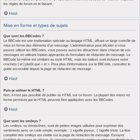
les règles du forum en le faisant.
Haut
Mise en forme et types de sujets
Que sont les BBCodes ?
Le BBCode est une implantation spéciale au langage HTML, offrant un large contrôle de
mise en forme des éléments d’un message. L’administrateur peut décider si vous
pouvez utiliser les BBCodes, vous pouvez aussi les désactiver dans chacun de vos
messages en utilisant l’option appropriée du formulaire de rédaction de message. Le
BBCode lui-même est similaire au style HTML, mais les balises sont incluses entre
crochets [ et ] plutôt que < et >. Pour plus d’informations sur le BBCode, consultez le
guide accessible depuis la page de rédaction de message.
Haut
Puis-je utiliser le HTML ?
Non, il n’est pas possible de publier du HTML sur ce forum. La plupart des mises en
forme permises par le HTML peuvent être appliquées avec les BBCodes.
Haut
Que sont les smileys ?
Les smileys, ou émoticônes, sont de petites images utilisées pour exprimer des
sentiments avec un code simple, exemple : :) signifie joyeux, :( signifie triste. La liste
complète des smileys est visible sur la page de rédaction de message. Essayez
toutefois de ne pas en abuser. Ils peuvent rapidement rendre un message illisible et un