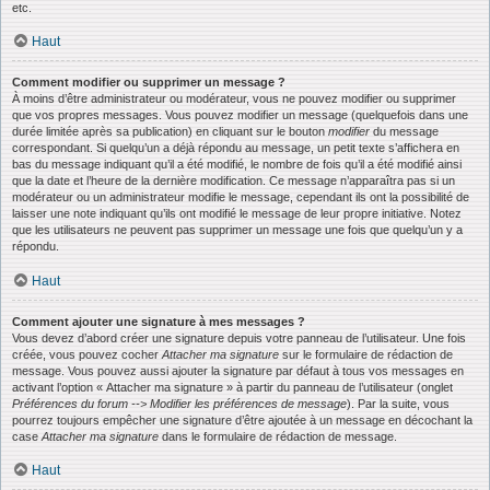
etc.
Haut
Comment modifier ou supprimer un message ?
À moins d’être administrateur ou modérateur, vous ne pouvez modifier ou supprimer
que vos propres messages. Vous pouvez modifier un message (quelquefois dans une
durée limitée après sa publication) en cliquant sur le bouton
modifier
du message
correspondant. Si quelqu’un a déjà répondu au message, un petit texte s’affichera en
bas du message indiquant qu’il a été modifié, le nombre de fois qu’il a été modifié ainsi
que la date et l’heure de la dernière modification. Ce message n’apparaîtra pas si un
modérateur ou un administrateur modifie le message, cependant ils ont la possibilité de
laisser une note indiquant qu’ils ont modifié le message de leur propre initiative. Notez
que les utilisateurs ne peuvent pas supprimer un message une fois que quelqu’un y a
répondu.
Haut
Comment ajouter une signature à mes messages ?
Vous devez d’abord créer une signature depuis votre panneau de l’utilisateur. Une fois
créée, vous pouvez cocher
Attacher ma signature
sur le formulaire de rédaction de
message. Vous pouvez aussi ajouter la signature par défaut à tous vos messages en
activant l’option « Attacher ma signature » à partir du panneau de l’utilisateur (onglet
Préférences du forum --> Modifier les préférences de message
). Par la suite, vous
pourrez toujours empêcher une signature d’être ajoutée à un message en décochant la
case
Attacher ma signature
dans le formulaire de rédaction de message.
Haut