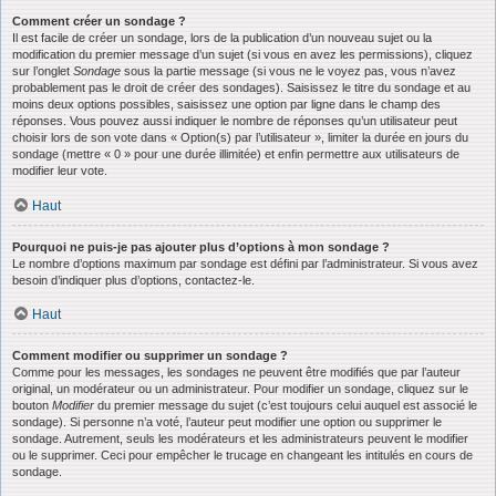
Comment créer un sondage ?
Il est facile de créer un sondage, lors de la publication d’un nouveau sujet ou la
modification du premier message d’un sujet (si vous en avez les permissions), cliquez
sur l’onglet
Sondage
sous la partie message (si vous ne le voyez pas, vous n’avez
probablement pas le droit de créer des sondages). Saisissez le titre du sondage et au
moins deux options possibles, saisissez une option par ligne dans le champ des
réponses. Vous pouvez aussi indiquer le nombre de réponses qu’un utilisateur peut
choisir lors de son vote dans « Option(s) par l’utilisateur », limiter la durée en jours du
sondage (mettre « 0 » pour une durée illimitée) et enfin permettre aux utilisateurs de
modifier leur vote.
Haut
Pourquoi ne puis-je pas ajouter plus d’options à mon sondage ?
Le nombre d’options maximum par sondage est défini par l’administrateur. Si vous avez
besoin d’indiquer plus d’options, contactez-le.
Haut
Comment modifier ou supprimer un sondage ?
Comme pour les messages, les sondages ne peuvent être modifiés que par l’auteur
original, un modérateur ou un administrateur. Pour modifier un sondage, cliquez sur le
bouton
Modifier
du premier message du sujet (c’est toujours celui auquel est associé le
sondage). Si personne n’a voté, l’auteur peut modifier une option ou supprimer le
sondage. Autrement, seuls les modérateurs et les administrateurs peuvent le modifier
ou le supprimer. Ceci pour empêcher le trucage en changeant les intitulés en cours de
sondage.