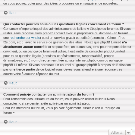
où vous pouvez voter pour des idées proposées ou en suggérer de nouvelles.
Haut
Qui contacter pour les abus ou les questions légales concernant ce forum ?
Contactez n’importe lequel des administrateurs de la liste « L’équipe du forum ». Si vous
restez sans réponse alors prenez contact avec le propriétaire du domaine (en faisant
une
recherche sur whois
) ou si un service gratuit est utilisé (exemple : Yahoo!, Free,
f2s.com, etc.), avec le service de gestion ou des abus. Notez que phpBB Limited
n’a
absolument aucun contrôle
et ne peut être, en aucun cas, tenu pour responsable sur
comment
,
où
ou
par qui
ce forum est utilisé. Il est inutile de contacter phpBB Limited
pour toute question légale (cessions et désistements, responsabilité, propos
diffamatoires, etc.)
non directement liée
au site Internet phpbb.com ou au logiciel
phpBB lui-même. Si vous adressez un courriel au groupe phpBB à propos de l’utilisation
par une tierce partie
de ce logiciel vous devez vous attendre à une réponse très
courte voire à aucune réponse du tout.
Haut
Comment puis-je contacter un administrateur du forum ?
Pour l’ensemble des utilisateurs du forum, vous pouvez utiliser le lien « Nous
contacter », si ce dernier a été activé par un administrateur.
Pour les membres du forum, vous pouvez également utiliser le lien « L’équipe du
forum ».
Haut
Aller à