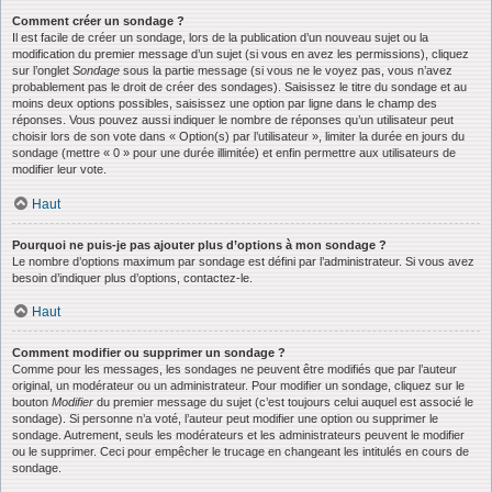
Comment créer un sondage ?
Il est facile de créer un sondage, lors de la publication d’un nouveau sujet ou la
modification du premier message d’un sujet (si vous en avez les permissions), cliquez
sur l’onglet
Sondage
sous la partie message (si vous ne le voyez pas, vous n’avez
probablement pas le droit de créer des sondages). Saisissez le titre du sondage et au
moins deux options possibles, saisissez une option par ligne dans le champ des
réponses. Vous pouvez aussi indiquer le nombre de réponses qu’un utilisateur peut
choisir lors de son vote dans « Option(s) par l’utilisateur », limiter la durée en jours du
sondage (mettre « 0 » pour une durée illimitée) et enfin permettre aux utilisateurs de
modifier leur vote.
Haut
Pourquoi ne puis-je pas ajouter plus d’options à mon sondage ?
Le nombre d’options maximum par sondage est défini par l’administrateur. Si vous avez
besoin d’indiquer plus d’options, contactez-le.
Haut
Comment modifier ou supprimer un sondage ?
Comme pour les messages, les sondages ne peuvent être modifiés que par l’auteur
original, un modérateur ou un administrateur. Pour modifier un sondage, cliquez sur le
bouton
Modifier
du premier message du sujet (c’est toujours celui auquel est associé le
sondage). Si personne n’a voté, l’auteur peut modifier une option ou supprimer le
sondage. Autrement, seuls les modérateurs et les administrateurs peuvent le modifier
ou le supprimer. Ceci pour empêcher le trucage en changeant les intitulés en cours de
sondage.