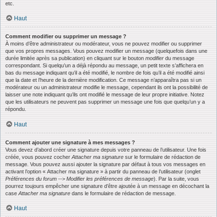
etc.
Haut
Comment modifier ou supprimer un message ?
À moins d’être administrateur ou modérateur, vous ne pouvez modifier ou supprimer
que vos propres messages. Vous pouvez modifier un message (quelquefois dans une
durée limitée après sa publication) en cliquant sur le bouton
modifier
du message
correspondant. Si quelqu’un a déjà répondu au message, un petit texte s’affichera en
bas du message indiquant qu’il a été modifié, le nombre de fois qu’il a été modifié ainsi
que la date et l’heure de la dernière modification. Ce message n’apparaîtra pas si un
modérateur ou un administrateur modifie le message, cependant ils ont la possibilité de
laisser une note indiquant qu’ils ont modifié le message de leur propre initiative. Notez
que les utilisateurs ne peuvent pas supprimer un message une fois que quelqu’un y a
répondu.
Haut
Comment ajouter une signature à mes messages ?
Vous devez d’abord créer une signature depuis votre panneau de l’utilisateur. Une fois
créée, vous pouvez cocher
Attacher ma signature
sur le formulaire de rédaction de
message. Vous pouvez aussi ajouter la signature par défaut à tous vos messages en
activant l’option « Attacher ma signature » à partir du panneau de l’utilisateur (onglet
Préférences du forum --> Modifier les préférences de message
). Par la suite, vous
pourrez toujours empêcher une signature d’être ajoutée à un message en décochant la
case
Attacher ma signature
dans le formulaire de rédaction de message.
Haut