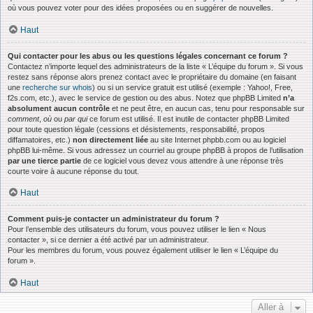
où vous pouvez voter pour des idées proposées ou en suggérer de nouvelles.
Haut
Qui contacter pour les abus ou les questions légales concernant ce forum ?
Contactez n’importe lequel des administrateurs de la liste « L’équipe du forum ». Si vous
restez sans réponse alors prenez contact avec le propriétaire du domaine (en faisant
une
recherche sur whois
) ou si un service gratuit est utilisé (exemple : Yahoo!, Free,
f2s.com, etc.), avec le service de gestion ou des abus. Notez que phpBB Limited
n’a
absolument aucun contrôle
et ne peut être, en aucun cas, tenu pour responsable sur
comment
,
où
ou
par qui
ce forum est utilisé. Il est inutile de contacter phpBB Limited
pour toute question légale (cessions et désistements, responsabilité, propos
diffamatoires, etc.)
non directement liée
au site Internet phpbb.com ou au logiciel
phpBB lui-même. Si vous adressez un courriel au groupe phpBB à propos de l’utilisation
par une tierce partie
de ce logiciel vous devez vous attendre à une réponse très
courte voire à aucune réponse du tout.
Haut
Comment puis-je contacter un administrateur du forum ?
Pour l’ensemble des utilisateurs du forum, vous pouvez utiliser le lien « Nous
contacter », si ce dernier a été activé par un administrateur.
Pour les membres du forum, vous pouvez également utiliser le lien « L’équipe du
forum ».
Haut
Aller à