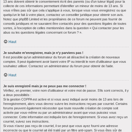
13 ans doivent obtenir le consentement écrit des parents (ou d’un tuteur légal) pour la
collecte de ces informations permettant d’identifier un mineur de moins de 13 ans. Si
vous n’êtes pas sûr que cela s’applique à vous, lorsque vous vous enregistrez ou que
quelqu’un le fait à votre place, contactez un conseiller juridique pour obtenir son avis.
Notez que phpBB Limited et les propriétaires de ce forum ne peuvent pas fournir de
conseils juridiques et ne sauraient être contactés pour des questions légales de toutes
sortes, à l’exception de celles mentionnées dans la question « Qui contacter pour les
abus ou les questions légales concernant ce forum ? ».
Haut
Je souhaite m’enregistrer, mais je n’y parviens pas !
Il est possible qu’un administrateur du forum ait désactivé la création de nouveaux
comptes. Il peut également avoir banni votre IP ou interdit le nom d’utilisateur que vous
souhaitez utiliser. Contactez un administrateur du forum pour obtenir de l’aide.
Haut
Je suis enregistré mais je ne peux pas me connecter !
Vérifiez, en premier, votre nom d’utilisateur et votre mot de passe. S’ils sont corrects, il y
a deux possibilités :
Si la gestion COPPA est active et si vous avez indiqué avoir moins de 13 ans lors de
l’enregistrement, alors vous devrez suivre les instructions reçues par courriel. Certains
forums peuvent également nécessiter que toute nouvelle création de compte soit
activée par vous-même ou par un administrateur avant que vous puissiez vous
connecter. Cette information est indiquée lors de l’enregistrement. Si vous avez reçu un
courriel, suivez ses instructions.
Si vous n’avez pas reçu de courriel, il se peut que vous ayez fourni une adresse
incorrecte ou que le courriel ait été traité par un filtre anti-spam. Si vous êtes sûr de