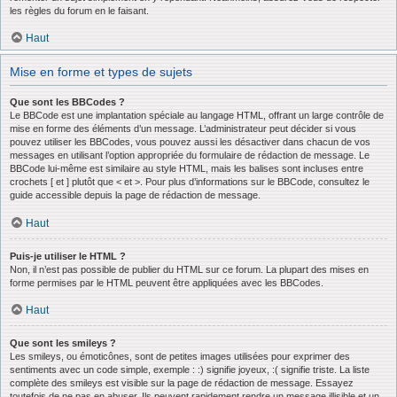
les règles du forum en le faisant.
Haut
Mise en forme et types de sujets
Que sont les BBCodes ?
Le BBCode est une implantation spéciale au langage HTML, offrant un large contrôle de
mise en forme des éléments d’un message. L’administrateur peut décider si vous
pouvez utiliser les BBCodes, vous pouvez aussi les désactiver dans chacun de vos
messages en utilisant l’option appropriée du formulaire de rédaction de message. Le
BBCode lui-même est similaire au style HTML, mais les balises sont incluses entre
crochets [ et ] plutôt que < et >. Pour plus d’informations sur le BBCode, consultez le
guide accessible depuis la page de rédaction de message.
Haut
Puis-je utiliser le HTML ?
Non, il n’est pas possible de publier du HTML sur ce forum. La plupart des mises en
forme permises par le HTML peuvent être appliquées avec les BBCodes.
Haut
Que sont les smileys ?
Les smileys, ou émoticônes, sont de petites images utilisées pour exprimer des
sentiments avec un code simple, exemple : :) signifie joyeux, :( signifie triste. La liste
complète des smileys est visible sur la page de rédaction de message. Essayez
toutefois de ne pas en abuser. Ils peuvent rapidement rendre un message illisible et un