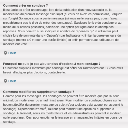
Comment créer un sondage ?
Il est facile de créer un sondage, lors de la publication d’un nouveau sujet ou la
modification du premier message d’un sujet (si vous en avez les permissions), cliquez
sur l’onglet
Sondage
sous la partie message (si vous ne le voyez pas, vous n’avez
probablement pas le droit de créer des sondages). Saisissez le titre du sondage et au
moins deux options possibles, saisissez une option par ligne dans le champ des
réponses. Vous pouvez aussi indiquer le nombre de réponses qu’un utilisateur peut
choisir lors de son vote dans « Option(s) par l’utilisateur », limiter la durée en jours du
sondage (mettre « 0 » pour une durée illimitée) et enfin permettre aux utilisateurs de
modifier leur vote.
Haut
Pourquoi ne puis-je pas ajouter plus d’options à mon sondage ?
Le nombre d’options maximum par sondage est défini par l’administrateur. Si vous avez
besoin d’indiquer plus d’options, contactez-le.
Haut
Comment modifier ou supprimer un sondage ?
Comme pour les messages, les sondages ne peuvent être modifiés que par l’auteur
original, un modérateur ou un administrateur. Pour modifier un sondage, cliquez sur le
bouton
Modifier
du premier message du sujet (c’est toujours celui auquel est associé le
sondage). Si personne n’a voté, l’auteur peut modifier une option ou supprimer le
sondage. Autrement, seuls les modérateurs et les administrateurs peuvent le modifier
ou le supprimer. Ceci pour empêcher le trucage en changeant les intitulés en cours de
sondage.