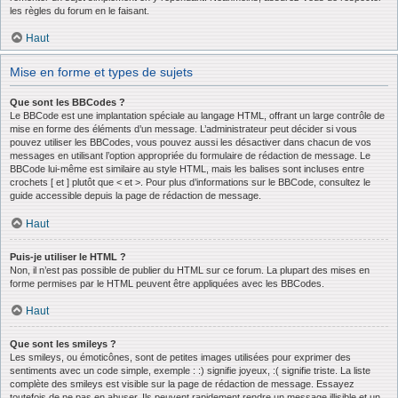
les règles du forum en le faisant.
Haut
Mise en forme et types de sujets
Que sont les BBCodes ?
Le BBCode est une implantation spéciale au langage HTML, offrant un large contrôle de
mise en forme des éléments d’un message. L’administrateur peut décider si vous
pouvez utiliser les BBCodes, vous pouvez aussi les désactiver dans chacun de vos
messages en utilisant l’option appropriée du formulaire de rédaction de message. Le
BBCode lui-même est similaire au style HTML, mais les balises sont incluses entre
crochets [ et ] plutôt que < et >. Pour plus d’informations sur le BBCode, consultez le
guide accessible depuis la page de rédaction de message.
Haut
Puis-je utiliser le HTML ?
Non, il n’est pas possible de publier du HTML sur ce forum. La plupart des mises en
forme permises par le HTML peuvent être appliquées avec les BBCodes.
Haut
Que sont les smileys ?
Les smileys, ou émoticônes, sont de petites images utilisées pour exprimer des
sentiments avec un code simple, exemple : :) signifie joyeux, :( signifie triste. La liste
complète des smileys est visible sur la page de rédaction de message. Essayez
toutefois de ne pas en abuser. Ils peuvent rapidement rendre un message illisible et un