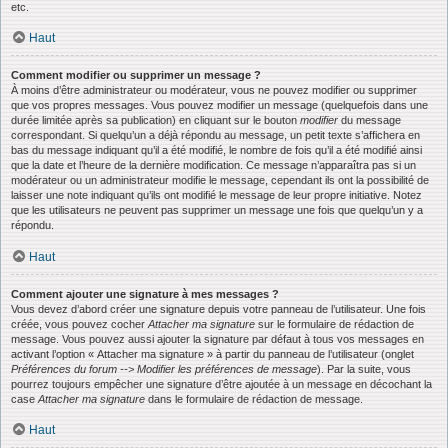
etc.
Haut
Comment modifier ou supprimer un message ?
À moins d’être administrateur ou modérateur, vous ne pouvez modifier ou supprimer
que vos propres messages. Vous pouvez modifier un message (quelquefois dans une
durée limitée après sa publication) en cliquant sur le bouton
modifier
du message
correspondant. Si quelqu’un a déjà répondu au message, un petit texte s’affichera en
bas du message indiquant qu’il a été modifié, le nombre de fois qu’il a été modifié ainsi
que la date et l’heure de la dernière modification. Ce message n’apparaîtra pas si un
modérateur ou un administrateur modifie le message, cependant ils ont la possibilité de
laisser une note indiquant qu’ils ont modifié le message de leur propre initiative. Notez
que les utilisateurs ne peuvent pas supprimer un message une fois que quelqu’un y a
répondu.
Haut
Comment ajouter une signature à mes messages ?
Vous devez d’abord créer une signature depuis votre panneau de l’utilisateur. Une fois
créée, vous pouvez cocher
Attacher ma signature
sur le formulaire de rédaction de
message. Vous pouvez aussi ajouter la signature par défaut à tous vos messages en
activant l’option « Attacher ma signature » à partir du panneau de l’utilisateur (onglet
Préférences du forum --> Modifier les préférences de message
). Par la suite, vous
pourrez toujours empêcher une signature d’être ajoutée à un message en décochant la
case
Attacher ma signature
dans le formulaire de rédaction de message.
Haut