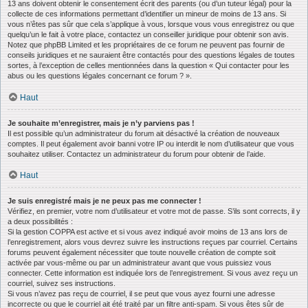
13 ans doivent obtenir le consentement écrit des parents (ou d’un tuteur légal) pour la
collecte de ces informations permettant d’identifier un mineur de moins de 13 ans. Si
vous n’êtes pas sûr que cela s’applique à vous, lorsque vous vous enregistrez ou que
quelqu’un le fait à votre place, contactez un conseiller juridique pour obtenir son avis.
Notez que phpBB Limited et les propriétaires de ce forum ne peuvent pas fournir de
conseils juridiques et ne sauraient être contactés pour des questions légales de toutes
sortes, à l’exception de celles mentionnées dans la question « Qui contacter pour les
abus ou les questions légales concernant ce forum ? ».
Haut
Je souhaite m’enregistrer, mais je n’y parviens pas !
Il est possible qu’un administrateur du forum ait désactivé la création de nouveaux
comptes. Il peut également avoir banni votre IP ou interdit le nom d’utilisateur que vous
souhaitez utiliser. Contactez un administrateur du forum pour obtenir de l’aide.
Haut
Je suis enregistré mais je ne peux pas me connecter !
Vérifiez, en premier, votre nom d’utilisateur et votre mot de passe. S’ils sont corrects, il y
a deux possibilités :
Si la gestion COPPA est active et si vous avez indiqué avoir moins de 13 ans lors de
l’enregistrement, alors vous devrez suivre les instructions reçues par courriel. Certains
forums peuvent également nécessiter que toute nouvelle création de compte soit
activée par vous-même ou par un administrateur avant que vous puissiez vous
connecter. Cette information est indiquée lors de l’enregistrement. Si vous avez reçu un
courriel, suivez ses instructions.
Si vous n’avez pas reçu de courriel, il se peut que vous ayez fourni une adresse
incorrecte ou que le courriel ait été traité par un filtre anti-spam. Si vous êtes sûr de