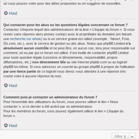
où vous pouvez voter pour des idées proposées ou en suggérer de nouvelles.
Haut
Qui contacter pour les abus ou les questions légales concernant ce forum ?
Contactez n’importe lequel des administrateurs de la liste « L’équipe du forum ». Si vous
restez sans réponse alors prenez contact avec le propriétaire du domaine (en faisant
une
recherche sur whois
) ou si un service gratuit est utilisé (exemple : Yahoo!, Free,
f2s.com, etc.), avec le service de gestion ou des abus. Notez que phpBB Limited
n’a
absolument aucun contrôle
et ne peut être, en aucun cas, tenu pour responsable sur
comment
,
où
ou
par qui
ce forum est utilisé. Il est inutile de contacter phpBB Limited
pour toute question légale (cessions et désistements, responsabilité, propos
diffamatoires, etc.)
non directement liée
au site Internet phpbb.com ou au logiciel
phpBB lui-même. Si vous adressez un courriel au groupe phpBB à propos de l’utilisation
par une tierce partie
de ce logiciel vous devez vous attendre à une réponse très
courte voire à aucune réponse du tout.
Haut
Comment puis-je contacter un administrateur du forum ?
Pour l’ensemble des utilisateurs du forum, vous pouvez utiliser le lien « Nous
contacter », si ce dernier a été activé par un administrateur.
Pour les membres du forum, vous pouvez également utiliser le lien « L’équipe du
forum ».
Haut
Aller à